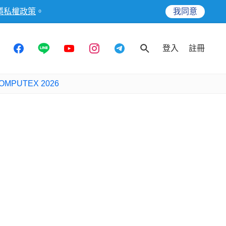
隱私權政策
。
我同意
登入
註冊
OMPUTEX 2026