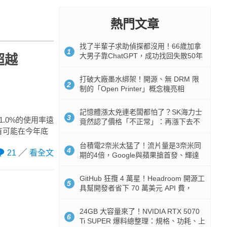
熱門文章
找了半輩子求助偵探都沒用！66歲加拿
1
大男子靠ChatGPT，成功找回失散50年
超越
家人
打破大廠墨水綁架！開源、無 DRM 限
2
制的「Open Printer」概念機亮相
記憶體漲太兇連老闆都怕了？SK海力士
3
1.0%的使用率遠
竟然認了價格「不正常」：再漲下去不
 很有可能在今年底
是好事
台積電2奈米太猛了！流片量是3奈米同
4
21
看全文
期的4倍，Google與蘋果搶首發、輝達
與AMD排隊等產能
GitHub 狂攬 4 萬星！Headroom 開源工
5
具幫開發者省下 70 萬美元 API 費，
Token 消耗暴降 92%
24GB 大容量來了！NVIDIA RTX 5070
6
Ti SUPER 爆料總整理：規格、功耗、上