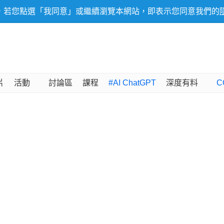
，若您點選「我同意」或繼續瀏覽本網站，即表示您同意我們的
片
活動
討論區
課程
#AI ChatGPT
深度有料
C