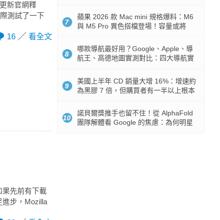
市時間
當天更新官網釋
實際測試了一下
蘋果 2026 款 Mac mini 規格爆料：M6
7
與 M5 Pro 異色搭檔登場！容量或將
512GB 起跳
16
看全文
哪款導航最好用？Google、Apple、導
8
航王、高德地圖實測對比：四大導航實
測懶人包
美國上半年 CD 銷量大增 16%：增速約
9
為黑膠 7 倍，但購買者有一半以上根本
沒有播放器
諾貝爾獎推手也留不住！從 AlphaFold
10
團隊解體看 Google 的焦慮：為何明星
實驗室要為 Gemini 讓路？
 版本。如果先前有下載
步，Mozilla