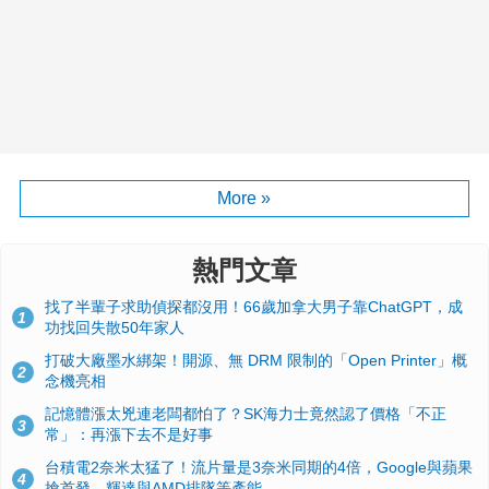
More »
熱門文章
找了半輩子求助偵探都沒用！66歲加拿大男子靠ChatGPT，成
1
功找回失散50年家人
打破大廠墨水綁架！開源、無 DRM 限制的「Open Printer」概
2
念機亮相
記憶體漲太兇連老闆都怕了？SK海力士竟然認了價格「不正
3
常」：再漲下去不是好事
台積電2奈米太猛了！流片量是3奈米同期的4倍，Google與蘋果
4
搶首發、輝達與AMD排隊等產能