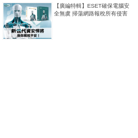
【廣編特輯】ESET確保電腦安
全無虞 掃蕩網路報稅所有侵害