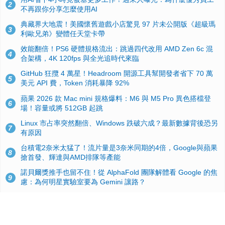
2
不再跟你分享怎麼使用AI
典藏界大地震！美國懷舊遊戲小店驚見 97 片未公開版《超級瑪
3
利歐兄弟》變體任天堂卡帶
效能翻倍！PS6 硬體規格流出：跳過四代改用 AMD Zen 6c 混
4
合架構，4K 120fps 與全光追時代來臨
GitHub 狂攬 4 萬星！Headroom 開源工具幫開發者省下 70 萬
5
美元 API 費，Token 消耗暴降 92%
蘋果 2026 款 Mac mini 規格爆料：M6 與 M5 Pro 異色搭檔登
6
場！容量或將 512GB 起跳
Linux 市占率突然翻倍、Windows 跌破六成？最新數據背後恐另
7
有原因
台積電2奈米太猛了！流片量是3奈米同期的4倍，Google與蘋果
8
搶首發、輝達與AMD排隊等產能
諾貝爾獎推手也留不住！從 AlphaFold 團隊解體看 Google 的焦
9
慮：為何明星實驗室要為 Gemini 讓路？
ASUS Pad 開賣！12.2 吋雙層 OLED、售價 19,900 元，指定電
10
信資費最低 0 元入手