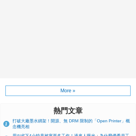
More »
熱門文章
打破大廠墨水綁架！開源、無 DRM 限制的「Open Printer」概
1
念機亮相
用AI省下4小時竟被塞更多工作！過來人曝光：為什麼優秀員工