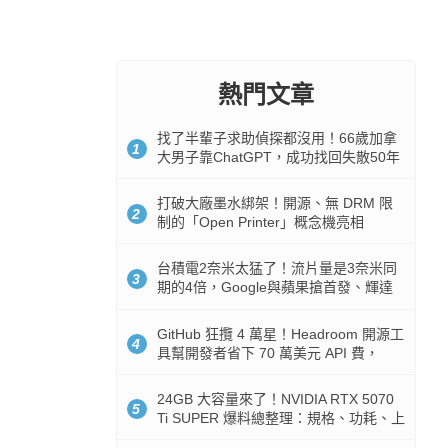
熱門文章
找了半輩子求助偵探都沒用！66歲加拿
1
大男子靠ChatGPT，成功找回失散50年
家人
打破大廠墨水綁架！開源、無 DRM 限
2
制的「Open Printer」概念機亮相
台積電2奈米太猛了！流片量是3奈米同
3
期的4倍，Google與蘋果搶首發、輝達
與AMD排隊等產能
GitHub 狂攬 4 萬星！Headroom 開源工
4
具幫開發者省下 70 萬美元 API 費，
Token 消耗暴降 92%
24GB 大容量來了！NVIDIA RTX 5070
5
Ti SUPER 爆料總整理：規格、功耗、上
市時間