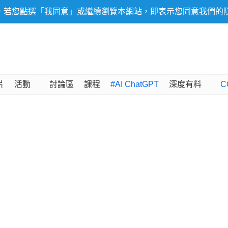
，若您點選「我同意」或繼續瀏覽本網站，即表示您同意我們的
片
活動
討論區
課程
#AI ChatGPT
深度有料
C