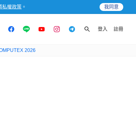
隱私權政策
。
我同意
登入
註冊
OMPUTEX 2026