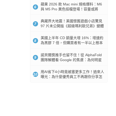
蘋果 2026 款 Mac mini 規格爆料：M6
6
與 M5 Pro 異色搭檔登場！容量或將
512GB 起跳
典藏界大地震！美國懷舊遊戲小店驚見
7
97 片未公開版《超級瑪利歐兄弟》變體
任天堂卡帶
美國上半年 CD 銷量大增 16%：增速約
8
為黑膠 7 倍，但購買者有一半以上根本
沒有播放器
諾貝爾獎推手也留不住！從 AlphaFold
9
團隊解體看 Google 的焦慮：為何明星
實驗室要為 Gemini 讓路？
用AI省下4小時竟被塞更多工作！過來人
10
曝光：為什麼優秀員工不再跟你分享怎
麼使用AI