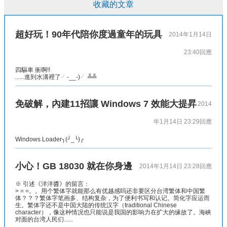
收藏的文章
超好玩！90年代陪你度過童年的玩具
2014年1月14日
23:40
回應
四驅車 衝啊!!
......進到水溝裡了╯-__-)╯ ╩╩
免破解，內建11招讓 Windows 7 效能大提昇
2014
年1月14日 23:29
回應
Windows Loader╮(╯_╰)╭
小心！GB 18030 就在你身邊
2014年1月14日 23:28
回應
※ 引述《洋洋醬》的留言：
> = =。。用个繁体字就能那么有优越感吗还非要区分台湾繁体和中国繁
体？？？繁体字笔画多、结构复杂，为了便利书写和认记。简化字应运而
生。繁体字还不是中国大陆的传统汉字（traditional Chinese
character），像这种情况也只能说是我国的影响力在扩大的缘故了。海峡
对面的台湾人民们......