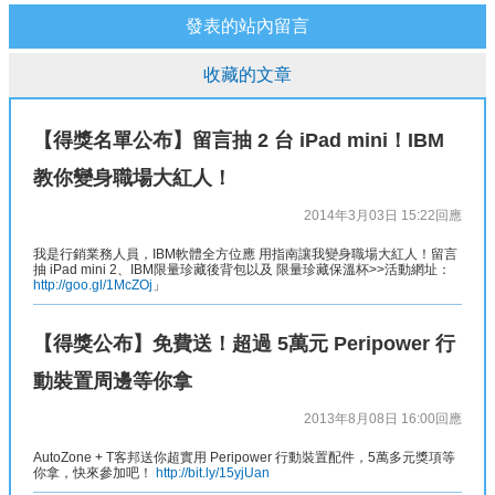
發表的站內留言
收藏的文章
【得獎名單公布】留言抽 2 台 iPad mini！IBM
教你變身職場大紅人！
2014年3月03日 15:22
回應
我是行銷業務人員，IBM軟體全方位應 用指南讓我變身職場大紅人！留言
抽 iPad mini 2、IBM限量珍藏後背包以及 限量珍藏保溫杯>>活動網址：
http://goo.gl/1McZOj
」
【得獎公布】免費送！超過 5萬元 Peripower 行
動裝置周邊等你拿
2013年8月08日 16:00
回應
AutoZone + T客邦送你超實用 Peripower 行動裝置配件，5萬多元獎項等
你拿，快來參加吧！
http://bit.ly/15yjUan