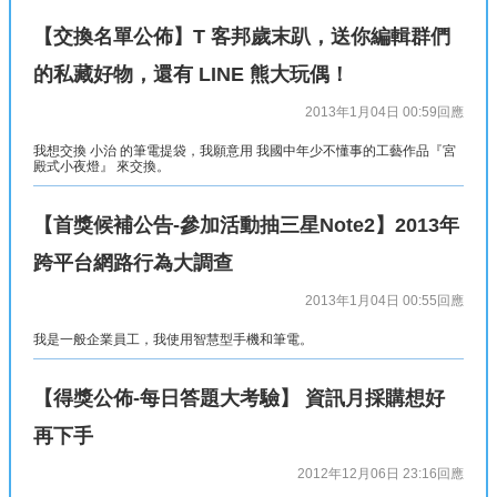
【交換名單公佈】T 客邦歲末趴，送你編輯群們
的私藏好物，還有 LINE 熊大玩偶！
2013年1月04日 00:59
回應
我想交換 小治 的筆電提袋，我願意用 我國中年少不懂事的工藝作品『宮
殿式小夜燈』 來交換。
【首獎候補公告-參加活動抽三星Note2】2013年
跨平台網路行為大調查
2013年1月04日 00:55
回應
我是一般企業員工，我使用智慧型手機和筆電。
【得獎公佈-每日答題大考驗】 資訊月採購想好
再下手
2012年12月06日 23:16
回應