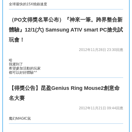
全球最快的15X燒錄速度
（PO文得獎名單公布）『神來一筆。跨界整合新
體驗』12/1(六) Samsung ATIV smart PC搶先試
玩會！
2012年11月28日 23:30
回應
哈
我遲到了
希望參加活動的玩家
都可以好好體驗^^
【得獎公告】昆盈Genius Ring Mouse2創意命
名大賽
2012年11月21日 09:44
回應
魔幻MAGIC鼠