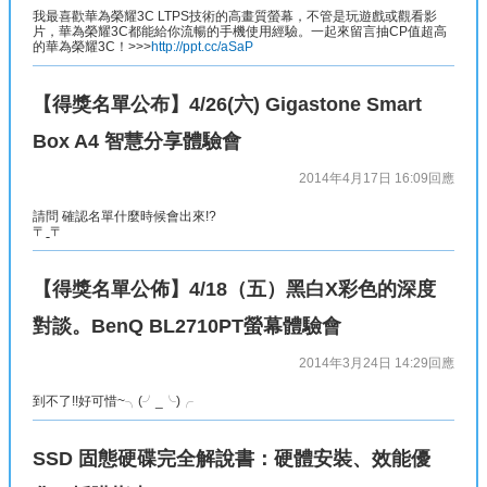
我最喜歡華為榮耀3C LTPS技術的高畫質螢幕，不管是玩遊戲或觀看影
片，華為榮耀3C都能給你流暢的手機使用經驗。一起來留言抽CP值超高
的華為榮耀3C！>>>
http://ppt.cc/aSaP
【得獎名單公布】4/26(六) Gigastone Smart
Box A4 智慧分享體驗會
2014年4月17日 16:09
回應
請問 確認名單什麼時候會出來!?
〒ˍ〒
【得獎名單公佈】4/18（五）黑白X彩色的深度
對談。BenQ BL2710PT螢幕體驗會
2014年3月24日 14:29
回應
到不了!!好可惜~╮(╯_╰)╭
SSD 固態硬碟完全解說書：硬體安裝、效能優