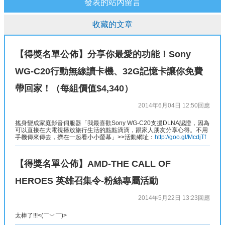
發表的站內留言
收藏的文章
【得獎名單公佈】分享你最愛的功能！Sony
WG-C20行動無線讀卡機、32G記憶卡讓你免費
帶回家！（每組價值$4,340）
2014年6月04日 12:50
回應
搖身變成家庭影音伺服器「我最喜歡Sony WG-C20支援DLNA認證，因為
可以直接在大電視播放旅行生活的點點滴滴，跟家人朋友分享心得。不用
手機傳來傳去，擠在一起看小小螢幕」>>活動網址：
http://goo.gl/McdjTf
【得獎名單公佈】AMD-THE CALL OF
HEROES 英雄召集令-粉絲專屬活動
2014年5月22日 13:23
回應
太棒了!!!<(￣︶￣)>