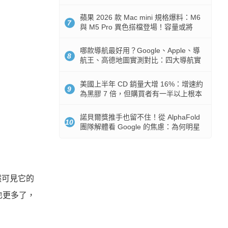
市時間
蘋果 2026 款 Mac mini 規格爆料：M6
7
與 M5 Pro 異色搭檔登場！容量或將
512GB 起跳
哪款導航最好用？Google、Apple、導
8
航王、高德地圖實測對比：四大導航實
測懶人包
美國上半年 CD 銷量大增 16%：增速約
9
為黑膠 7 倍，但購買者有一半以上根本
沒有播放器
諾貝爾獎推手也留不住！從 AlphaFold
10
團隊解體看 Google 的焦慮：為何明星
實驗室要為 Gemini 讓路？
然可見它的
也更多了，