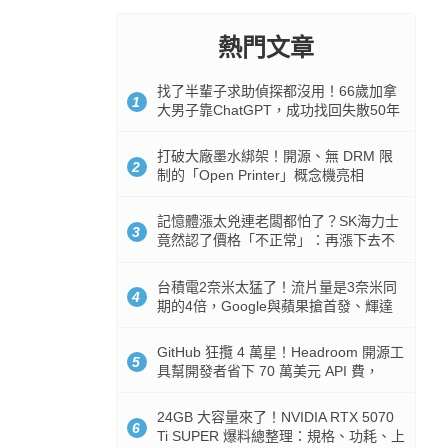
熱門文章
找了半輩子求助偵探都沒用！66歲加拿
1
大男子靠ChatGPT，成功找回失散50年
家人
打破大廠墨水綁架！開源、無 DRM 限
2
制的「Open Printer」概念機亮相
記憶體漲太兇連老闆都怕了？SK海力士
3
竟然認了價格「不正常」：再漲下去不
是好事
台積電2奈米太猛了！流片量是3奈米同
4
期的4倍，Google與蘋果搶首發、輝達
與AMD排隊等產能
GitHub 狂攬 4 萬星！Headroom 開源工
5
具幫開發者省下 70 萬美元 API 費，
Token 消耗暴降 92%
24GB 大容量來了！NVIDIA RTX 5070
6
Ti SUPER 爆料總整理：規格、功耗、上