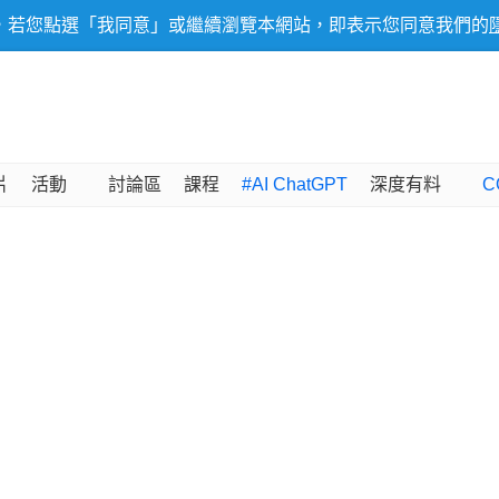
，若您點選「我同意」或繼續瀏覽本網站，即表示您同意我們的
片
活動
討論區
課程
#AI ChatGPT
深度有料
C