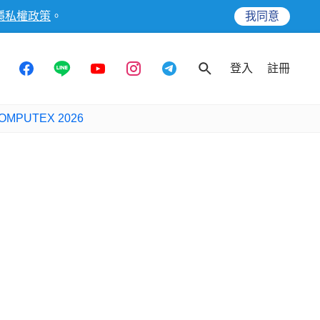
隱私權政策
。
我同意
登入
註冊
OMPUTEX 2026