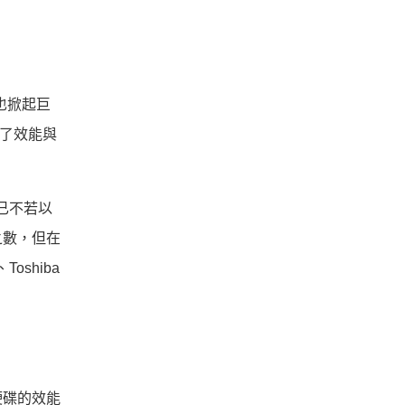
也掀起巨
具了效能與
已不若以
之數，但在
shiba
硬碟的效能