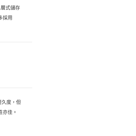
單層式儲存
多採用
的耐久度，但
性亦佳。