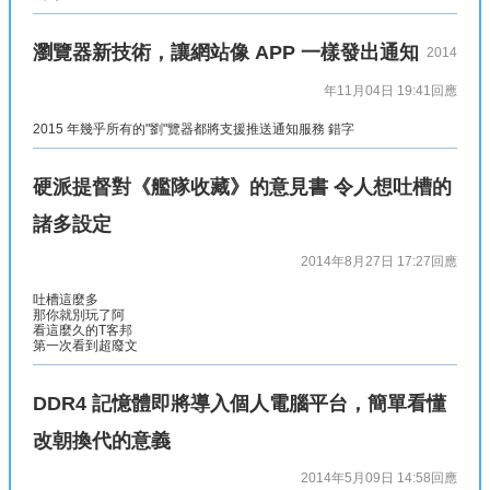
瀏覽器新技術，讓網站像 APP 一樣發出通知
2014
年11月04日 19:41
回應
2015 年幾乎所有的"劉"覽器都將支援推送通知服務 錯字
硬派提督對《艦隊收藏》的意見書 令人想吐槽的
諸多設定
2014年8月27日 17:27
回應
吐槽這麼多
那你就別玩了阿
看這麼久的T客邦
第一次看到超廢文
DDR4 記憶體即將導入個人電腦平台，簡單看懂
改朝換代的意義
2014年5月09日 14:58
回應