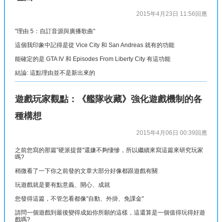
2015年4月23日 11:56
回應
"理由 5：自訂音源與廣播歌曲"
這個我印象中記得是從 Vice City 和 San Andreas 就有的功能
能確定的是 GTA IV 和 Episodes From Liberty City 有這功能
結論: 這點理由並不是新出來的
遊戲玩家觀點：《艦隊收藏》強化遊戲機制的各
種構想
2015年4月06日 00:39
回應
之前您寫的那篇"硬派提督"還嫌不夠悽慘，所以繼續來寫這篇來研究玩家
嗎?
稍微看了一下你之前發的文章大部分好像都跟遊戲有關
玩遊戲就是要有點意義、開心、成就
您發得這篇，不管怎看都像"自動、外掛、免課金"
請問一個遊戲到最後變得成如你所願的這樣，這還算是一個值得玩得好遊
戲嗎?