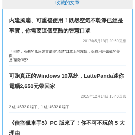
收藏的文章
內建風扇、可重複使用！既然空氣不乾淨已經是
事實，你需要這個更酷的智慧口罩
2017年5月18日 20:50
回應
「同時，兩側的風扇裝置還能"清楚"口罩上的霧氣，保持用戶佩戴的美
觀」
是"清除"吧?
可跑真正的Windows 10系統，LattePanda迷你
電腦2,650元帶回家
2015年12月14日 15:40
回應
2 組 USB2.0 端子、1 組 USB2.0 端子
《俠盜獵車手5》PC 版來了！你不可不玩的 5 大
理由