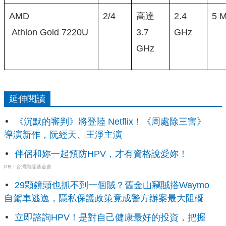
AMD
2/4
高達
2.4
5 
Athlon Gold 7220U
3.7
GHz
GHz
延伸閱讀
《沉默的審判》將登陸 Netflix！《周處除三害》
導演新作，阮經天、王淨主演
伴侶和妳一起預防HPV，才有資格說愛妳！
PR・台灣癌症基金會
29顆鏡頭也抓不到一個賊？舊金山竊賊搭Waymo
自駕車逃逸，隱私保護政策竟成警方辦案最大阻礙
立即諮詢HPV！是對自己健康最好的投資，把握