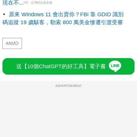
現在不...
PR・台灣癌症基金會
原來 Windows 11 會出賣你？FBI 靠 GDID 識別
碼追蹤 19 歲駭客，勒索 800 萬美金慘遭引渡受審
#AMD
送【10個ChatGPT的好工具】電子書
ADVERTISEMENT