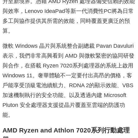
升至新境界。憑藉 A
MD Ryzen 處理器備受信賴的效能
與效率，Lenovo IdeaPad等新一代消費性PC將為日常
多工與協作提供其所需
的效能，同時覆蓋更廣泛的預
算。
微軟 Windows 晶片與系統整合副總裁 Pavan Davuluri
表示，我們非常高興看到 AMD 與微軟緊密的協同
研發
與合作，在搭載 Ryzen 7020系列處理器的系統上啟用
Windows 11。奢華體驗不一定要付出高昂的價格，
客
戶能享受頂級電池續航力、RDNA 2的顯示效能、VBS
加速機制執行的安全功能、以及透過內建 Mi
crosoft
Pluton 安全處理器支援從晶片覆蓋至雲端的防護功
能。
AMD Ryzen and Athlon 7020
系列行動處理