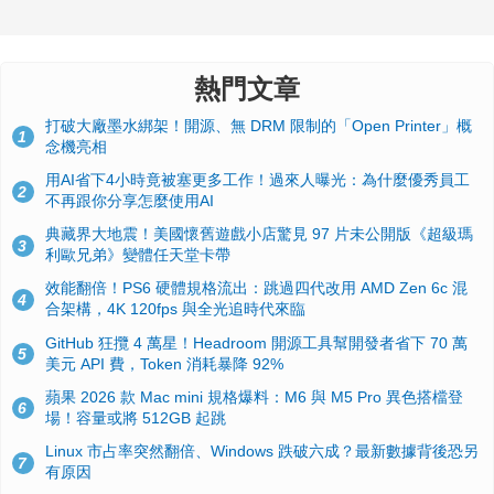
熱門文章
打破大廠墨水綁架！開源、無 DRM 限制的「Open Printer」概
1
念機亮相
用AI省下4小時竟被塞更多工作！過來人曝光：為什麼優秀員工
2
不再跟你分享怎麼使用AI
典藏界大地震！美國懷舊遊戲小店驚見 97 片未公開版《超級瑪
3
利歐兄弟》變體任天堂卡帶
效能翻倍！PS6 硬體規格流出：跳過四代改用 AMD Zen 6c 混
4
合架構，4K 120fps 與全光追時代來臨
GitHub 狂攬 4 萬星！Headroom 開源工具幫開發者省下 70 萬
5
美元 API 費，Token 消耗暴降 92%
蘋果 2026 款 Mac mini 規格爆料：M6 與 M5 Pro 異色搭檔登
6
場！容量或將 512GB 起跳
Linux 市占率突然翻倍、Windows 跌破六成？最新數據背後恐另
7
有原因