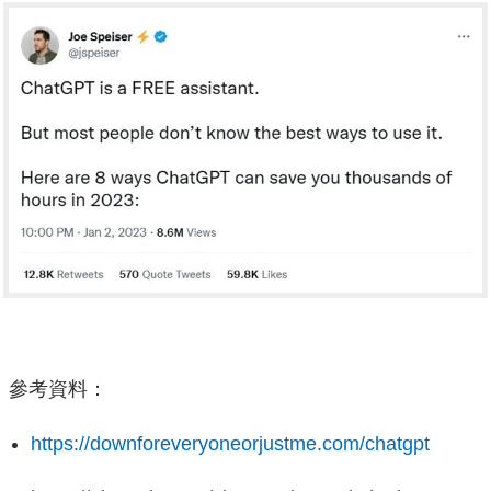
參考資料：
https://downforeveryoneorjustme.com/chatgpt