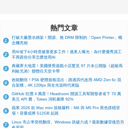
熱門文章
打破大廠墨水綁架！開源、無 DRM 限制的「Open Printer」概
1
念機亮相
用AI省下4小時竟被塞更多工作！過來人曝光：為什麼優秀員工
2
不再跟你分享怎麼使用AI
典藏界大地震！美國懷舊遊戲小店驚見 97 片未公開版《超級瑪
3
利歐兄弟》變體任天堂卡帶
效能翻倍！PS6 硬體規格流出：跳過四代改用 AMD Zen 6c 混
4
合架構，4K 120fps 與全光追時代來臨
GitHub 狂攬 4 萬星！Headroom 開源工具幫開發者省下 70 萬
5
美元 API 費，Token 消耗暴降 92%
蘋果 2026 款 Mac mini 規格爆料：M6 與 M5 Pro 異色搭檔登
6
場！容量或將 512GB 起跳
Linux 市占率突然翻倍、Windows 跌破六成？最新數據背後恐另
7
有原因