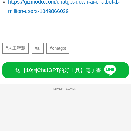
https://gizmodo.com/chatgpt-down-ai-chatbot-1-
million-users-1849866029
#人工智慧
#ai
#chatgpt
送【10個ChatGPT的好工具】電子書
ADVERTISEMENT