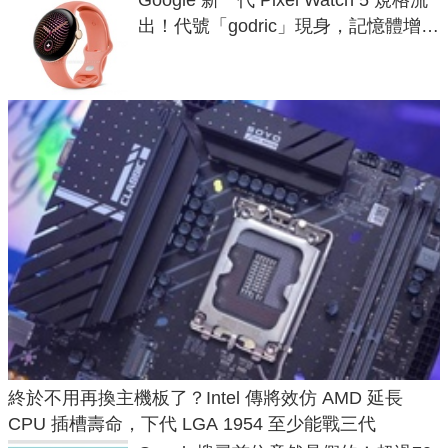
出！代號「godric」現身，記憶體增強
鎖定 AI 應用
終於不用再換主機板了？Intel 傳將效仿 AMD 延長
CPU 插槽壽命，下代 LGA 1954 至少能戰三代