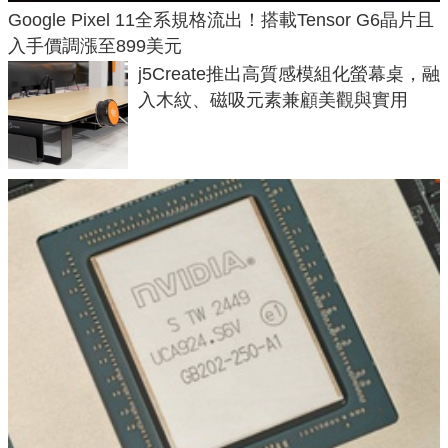
Google Pixel 11全系規格流出！搭載Tensor G6晶片且
入手價調漲至899美元
j5Create推出高質感模組化螢幕桌，融
入木紋、磁吸元素兼顧美觀與實用