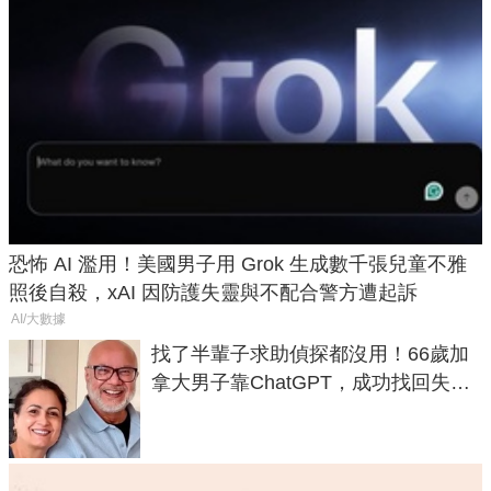
恐怖 AI 濫用！美國男子用 Grok 生成數千張兒童不雅
照後自殺，xAI 因防護失靈與不配合警方遭起訴
AI/大數據
找了半輩子求助偵探都沒用！66歲加
拿大男子靠ChatGPT，成功找回失散
50年家人