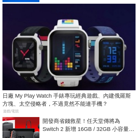
日廠 My Play Watch 手錶專玩經典遊戲、內建俄羅斯
方塊、太空侵略者，不過竟然不能連手機？
遊戲/電競
開發商省錢救星！任天堂傳將為
Switch 2 新增 16GB / 32GB 小容量遊
戲卡的選擇