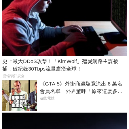
史上最大DDoS攻擊！「KimWolf」殭屍網路主謀被
捕，破紀錄30Tbps流量癱瘓全球！
雲端/資訊安全
《GTA 5》外掛商遭駭竟流出 6 萬名
會員名單：外界驚呼「原來這麼多人
在開掛！」
遊戲/電競