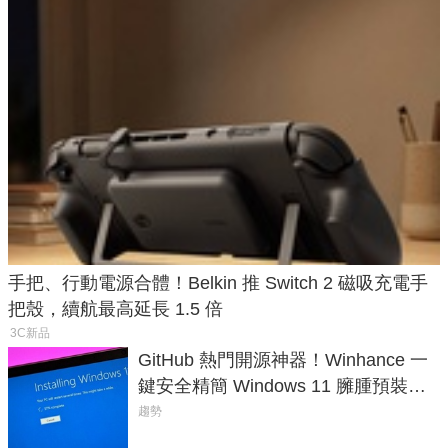
手把、行動電源合體！Belkin 推 Switch 2 磁吸充電手
把殼，續航最高延長 1.5 倍
3C新品
GitHub 熱門開源神器！Winhance 一
鍵安全精簡 Windows 11 臃腫預裝軟
體與後台追蹤
趨勢