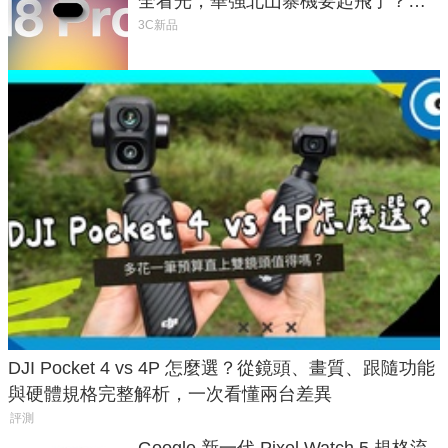
全看光，華強北山寨機要起飛了？專
家曝山寨機無法復刻兩大關鍵
3C新品
DJI Pocket 4 vs 4P 怎麼選？從鏡頭、畫質、跟隨功能
與硬體規格完整解析，一次看懂兩台差異
評測
Google 新一代 Pixel Watch 5 規格流