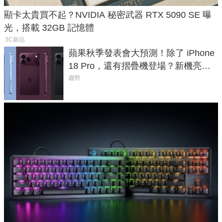
顯卡太貴買不起？NVIDIA 秘密武器 RTX 5090 SE 曝
光，搭載 32GB 記憶體
3C新品
蘋果秋季發表會大預測！除了 iPhone
18 Pro，還有摺疊機登場？新機亮點
預測一次看
趨勢