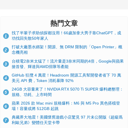
熱門文章
找了半輩子求助偵探都沒用！66歲加拿大男子靠ChatGPT，成
1
功找回失散50年家人
打破大廠墨水綁架！開源、無 DRM 限制的「Open Printer」概
2
念機亮相
台積電2奈米太猛了！流片量是3奈米同期的4倍，Google與蘋果
3
搶首發、輝達與AMD排隊等產能
GitHub 狂攬 4 萬星！Headroom 開源工具幫開發者省下 70 萬
4
美元 API 費，Token 消耗暴降 92%
24GB 大容量來了！NVIDIA RTX 5070 Ti SUPER 爆料總整理：
5
規格、功耗、上市時間
蘋果 2026 款 Mac mini 規格爆料：M6 與 M5 Pro 異色搭檔登
6
場！容量或將 512GB 起跳
典藏界大地震！美國懷舊遊戲小店驚見 97 片未公開版《超級瑪
7
利歐兄弟》變體任天堂卡帶