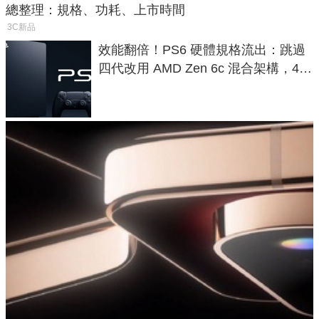
總整理：規格、功耗、上市時間
3C新品
效能翻倍！PS6 硬體規格流出：跳過
四代改用 AMD Zen 6c 混合架構，4K
120fps 與全光追時代來臨