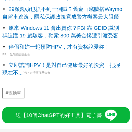
29顆鏡頭也抓不到一個賊？舊金山竊賊搭Waymo
自駕車逃逸，隱私保護政策竟成警方辦案最大阻礙
原來 Windows 11 會出賣你？FBI 靠 GDID 識別
碼追蹤 19 歲駭客，勒索 800 萬美金慘遭引渡受審
伴侶和妳一起預防HPV，才有資格說愛妳！
PR・台灣癌症基金會
立即諮詢HPV！是對自己健康最好的投資，把握
現在不...
PR・台灣癌症基金會
#電動車
送【10個ChatGPT的好工具】電子書