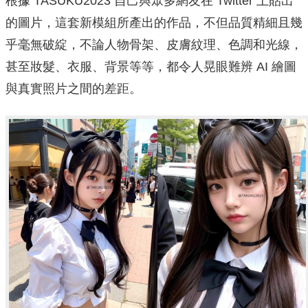
根據 TASUKU2023 自己與眾多網友在 Twitter 上貼出
的圖片，這套新模組所產出的作品，不但品質精細且幾
乎毫無破綻，不論人物骨架、皮膚紋理、色調和光線，
甚至妝髮、衣服、背景等等，都令人晃眼難辨 AI 繪圖
與真實照片之間的差距。