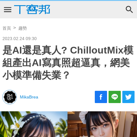
首頁
趨勢
2023.02.24 09:30
是AI還是真人? ChilloutMix模
組產出AI寫真照超逼真，網美
小模準備失業？
MikaBrea