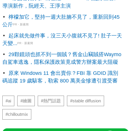
導演新作，阮經天、王淨主演
檸檬加它，堅持一週大肚腩不見了，重新回到45
公斤
PR・新素簡
起床就先做件事，沒三天小腹就不見了! 肚子一天
天變...
PR・新素簡
29顆鏡頭也抓不到一個賊？舊金山竊賊搭Waymo
自駕車逃逸，隱私保護政策竟成警方辦案最大阻礙
原來 Windows 11 會出賣你？FBI 靠 GDID 識別
碼追蹤 19 歲駭客，勒索 800 萬美金慘遭引渡受審
#ai
#繪圖
#熱門話題
#stable diffusion
#chilloutmix