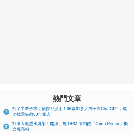
熱門文章
找了半輩子求助偵探都沒用！66歲加拿大男子靠ChatGPT，成
1
功找回失散50年家人
打破大廠墨水綁架！開源、無 DRM 限制的「Open Printer」概
2
念機亮相