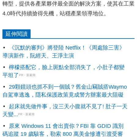
轉型，提供各產業夥伴最全面的解決方案，使其在工業
4.0時代持續搶得先機，站穩產業領導地位。
延伸閱讀
《沉默的審判》將登陸 Netflix！《周處除三害》
導演新作，阮經天、王淨主演
檸檬搭配它，臉上斑點全部消失了，小肚子都變
平坦了
PR・新素簡
29顆鏡頭也抓不到一個賊？舊金山竊賊搭Waymo
自駕車逃逸，隱私保護政策竟成警方辦案最大阻礙
起床就先做件事，沒三天小腹就不見了! 肚子一天
天變...
PR・新素簡
原來 Windows 11 會出賣你？FBI 靠 GDID 識別
碼追蹤 19 歲駭客，勒索 800 萬美金慘遭引渡受審