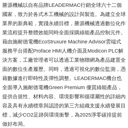
勝源機械以自有品牌LEADERMAC行銷全球六十二個
國家，致力於各式木工機械的設計與製造。為建立全球
業界的新典範，實踐永續目標，勝源機械透過數位化作
業流程提升整體效能同時全面採購綠能產品控制元件。
藉由施耐德電機EcoStruxure Machine Advisor雲端式
服務平台搭配Proface HMI人機介面及Modicon PLC解
決方案，工廠管理者可以透過工業物聯網為產品建置全
面的數位生產履歷。同時，透過可視化的數位監測，憑
藉數據進行即時性及彈性調整。LEADERMAC機台也
全面導入施耐德電機
Green Premium 優質綠能產品，
提供合規性、材料內容、環境影響和循環屬性的詳細內
容及具有永續標章與認證的第三方組織支援永續發展目
標，減少CO2足跡與環境衝擊，為2025淨零碳排提前
做好布局。