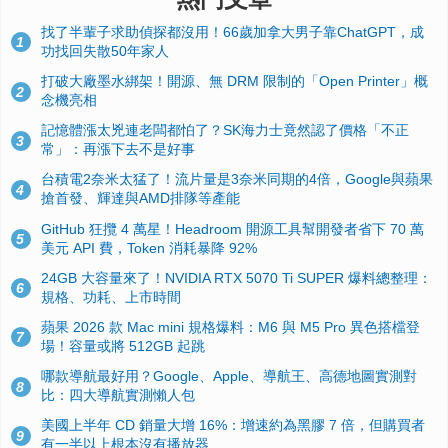
找了半輩子求助偵探都沒用！66歲加拿大男子靠ChatGPT，成
1
功找回失散50年家人
打破大廠墨水綁架！開源、無 DRM 限制的「Open Printer」概
2
念機亮相
記憶體漲太兇連老闆都怕了？SK海力士竟然認了價格「不正
3
常」：再漲下去不是好事
台積電2奈米太猛了！流片量是3奈米同期的4倍，Google與蘋果
4
搶首發、輝達與AMD排隊等產能
GitHub 狂攬 4 萬星！Headroom 開源工具幫開發者省下 70 萬
5
美元 API 費，Token 消耗暴降 92%
24GB 大容量來了！NVIDIA RTX 5070 Ti SUPER 爆料總整理：
6
規格、功耗、上市時間
蘋果 2026 款 Mac mini 規格爆料：M6 與 M5 Pro 異色搭檔登
7
場！容量或將 512GB 起跳
哪款導航最好用？Google、Apple、導航王、高德地圖實測對
8
比：四大導航實測懶人包
美國上半年 CD 銷量大增 16%：增速約為黑膠 7 倍，但購買者
9
有一半以上根本沒有播放器