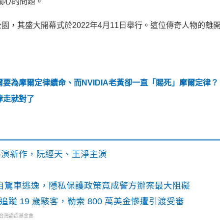
關心的問題。
，其盛大開幕式於2022年4月11日舉行。這位傳奇人物的離
要為摩爾定律續命、而NVIDIA老黃卻一直「賜死」摩爾定律？
律走就對了
》導演新作，阮經天、王淨主演
o自駕車逃逸，隱私保護政策竟成警方辦案最大阻礙
識別碼追蹤 19 歲駭客，勒索 800 萬美金慘遭引渡受審
・台灣癌症基金會