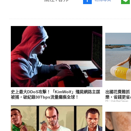
史上最大DDoS攻擊！「KimWolf」殭屍網路主謀
出國花費難抓
被捕，破紀錄30Tbps流量癱瘓全球！
樂，省錢更省
PR・Club Med Taiwan