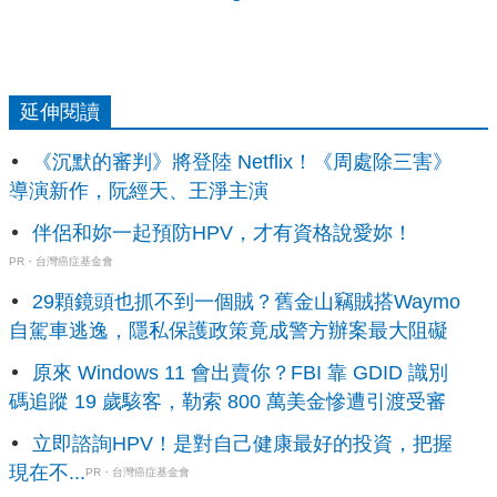
延伸閱讀
《沉默的審判》將登陸 Netflix！《周處除三害》
導演新作，阮經天、王淨主演
伴侶和妳一起預防HPV，才有資格說愛妳！
PR・台灣癌症基金會
29顆鏡頭也抓不到一個賊？舊金山竊賊搭Waymo
自駕車逃逸，隱私保護政策竟成警方辦案最大阻礙
原來 Windows 11 會出賣你？FBI 靠 GDID 識別
碼追蹤 19 歲駭客，勒索 800 萬美金慘遭引渡受審
立即諮詢HPV！是對自己健康最好的投資，把握
現在不...
PR・台灣癌症基金會