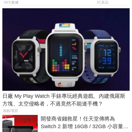
倍
AI/大數據
3C新品
日廠 My Play Watch 手錶專玩經典遊戲、內建俄羅斯
方塊、太空侵略者，不過竟然不能連手機？
遊戲/電競
開發商省錢救星！任天堂傳將為
Switch 2 新增 16GB / 32GB 小容量遊