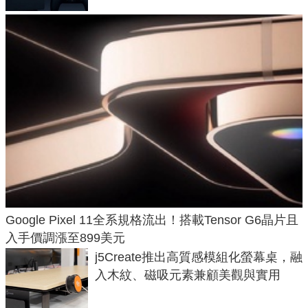
Google Pixel 11全系規格流出！搭載Tensor G6晶片且
入手價調漲至899美元
j5Create推出高質感模組化螢幕桌，融
入木紋、磁吸元素兼顧美觀與實用