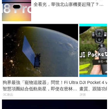
全看光，華強北山寨機要起飛了？專
家曝山寨機無法復刻兩大關鍵
狗界最強「寵物追蹤器」問世！Fi Ultra
DJI Pocket
智慧項圈結合低軌衛星，即使在密林山
畫質、跟隨功
谷也能精準找回愛犬
一次看懂兩台
3C新品
評測