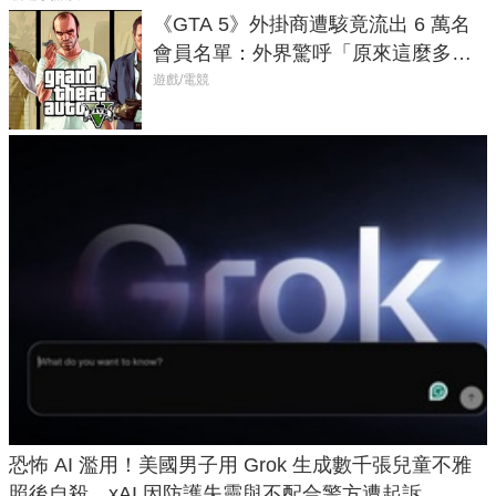
《GTA 5》外掛商遭駭竟流出 6 萬名
會員名單：外界驚呼「原來這麼多人
在開掛！」
遊戲/電競
恐怖 AI 濫用！美國男子用 Grok 生成數千張兒童不雅
照後自殺，xAI 因防護失靈與不配合警方遭起訴