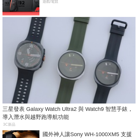
戲卡的選擇
遊戲/電競
三星發表 Galaxy Watch Ultra2 與 Watch9 智慧手錶，
導入潛水與越野跑導航功能
3C新品
國外神人讓Sony WH-1000XM5 支援