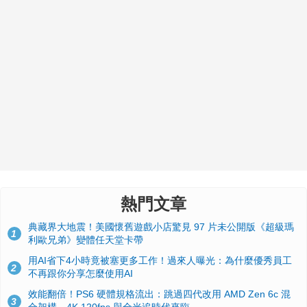
熱門文章
典藏界大地震！美國懷舊遊戲小店驚見 97 片未公開版《超級瑪
1
利歐兄弟》變體任天堂卡帶
用AI省下4小時竟被塞更多工作！過來人曝光：為什麼優秀員工
2
不再跟你分享怎麼使用AI
效能翻倍！PS6 硬體規格流出：跳過四代改用 AMD Zen 6c 混
3