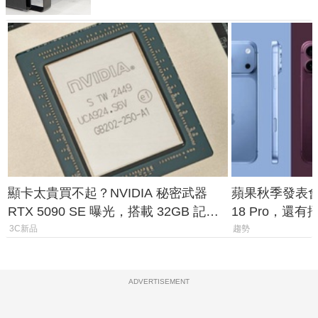
顯卡太貴買不起？NVIDIA 秘密武器
蘋果秋季發表會大
RTX 5090 SE 曝光，搭載 32GB 記憶
18 Pro，還
體
測一次看
3C新品
趨勢
ADVERTISEMENT