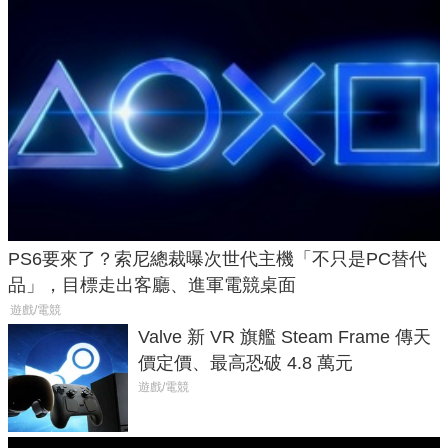
PS6要來了？索尼總裁曝次世代主機「不只是PC替代
品」，目標走出客廳、進軍電競桌面
遊戲/電競
Valve 新 VR 旗艦 Steam Frame 傳天
價定價、最高恐破 4.8 萬元
遊戲/電競