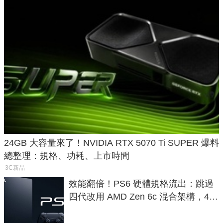
24GB 大容量來了！NVIDIA RTX 5070 Ti SUPER 爆料
總整理：規格、功耗、上市時間
3C新品
效能翻倍！PS6 硬體規格流出：跳過
四代改用 AMD Zen 6c 混合架構，4K
120fps 與全光追時代來臨