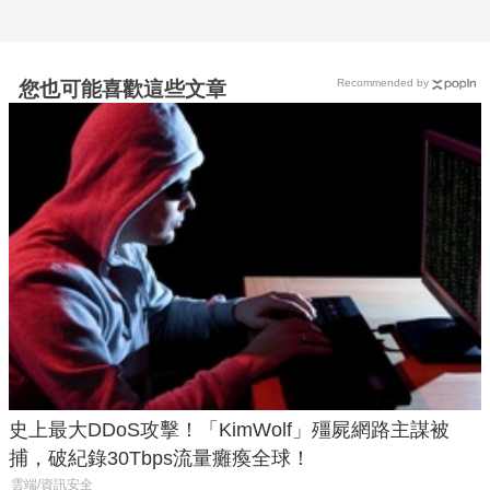
Recommended by
您也可能喜歡這些文章
史上最大DDoS攻擊！「KimWolf」殭屍網路主謀被
捕，破紀錄30Tbps流量癱瘓全球！
雲端/資訊安全