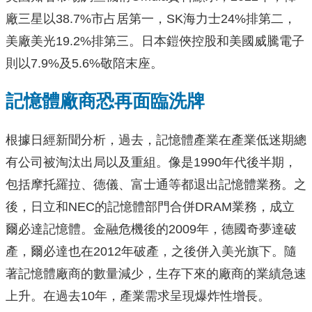
廠三星以38.7%市占居第一，SK海力士24%排第二，
美廠美光19.2%排第三。日本鎧俠控股和美國威騰電子
則以7.9%及5.6%敬陪末座。
記憶體廠商恐再面臨洗牌
根據日經新聞分析，過去，記憶體產業在產業低迷期總
有公司被淘汰出局以及重組。像是1990年代後半期，
包括摩托羅拉、德儀、富士通等都退出記憶體業務。之
後，日立和NEC的記憶體部門合併DRAM業務，成立
爾必達記憶體。金融危機後的2009年，德國奇夢達破
產，爾必達也在2012年破產，之後併入美光旗下。隨
著記憶體廠商的數量減少，生存下來的廠商的業績急速
上升。在過去10年，產業需求呈現爆炸性增長。