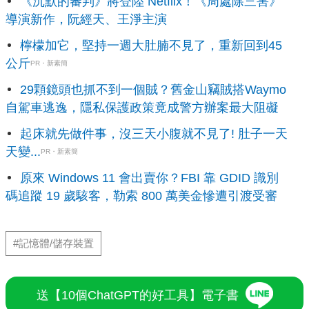
《沉默的審判》將登陸 Netflix！《周處除三害》
導演新作，阮經天、王淨主演
檸檬加它，堅持一週大肚腩不見了，重新回到45
公斤
PR・新素簡
29顆鏡頭也抓不到一個賊？舊金山竊賊搭Waymo
自駕車逃逸，隱私保護政策竟成警方辦案最大阻礙
起床就先做件事，沒三天小腹就不見了! 肚子一天
天變...
PR・新素簡
原來 Windows 11 會出賣你？FBI 靠 GDID 識別
碼追蹤 19 歲駭客，勒索 800 萬美金慘遭引渡受審
#記憶體/儲存裝置
送【10個ChatGPT的好工具】電子書