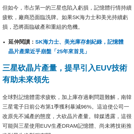
但如今，市占第一的三星也陷入虧損，記憶體行情持續
疲軟，廠商恐面臨洗牌。如果SK海力士和美光持續虧
損，恐將面臨破產和重組的危機。
延伸閱讀：
SK海力士、美光庫存創紀錄，記憶體
晶片產業近乎崩盤「25年來首見」
三星砍晶片產量，提早引入EUV技術
有助未來領先
全球對記憶體需求疲軟，加上庫存過剩問題難解，南韓
三星電子日前公布第1季獲利暴減96%。這迫使公司一
改原先不減產的態度，大砍晶片產量。韓媒透露，這很
可能與三星使用EUV生產DRAM記憶體、尚未將技術推