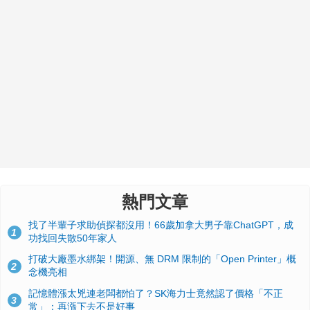
熱門文章
找了半輩子求助偵探都沒用！66歲加拿大男子靠ChatGPT，成
1
功找回失散50年家人
打破大廠墨水綁架！開源、無 DRM 限制的「Open Printer」概
2
念機亮相
記憶體漲太兇連老闆都怕了？SK海力士竟然認了價格「不正
3
常」：再漲下去不是好事