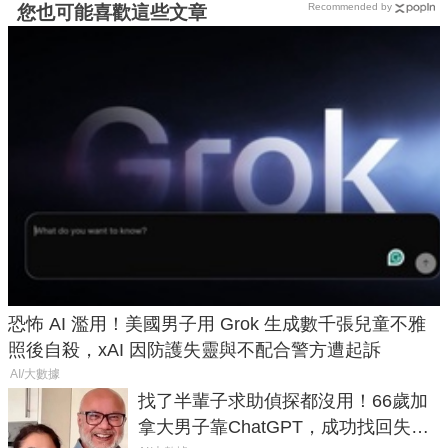
Recommended by
您也可能喜歡這些文章
恐怖 AI 濫用！美國男子用 Grok 生成數千張兒童不雅
照後自殺，xAI 因防護失靈與不配合警方遭起訴
AI/大數據
找了半輩子求助偵探都沒用！66歲加
拿大男子靠ChatGPT，成功找回失散