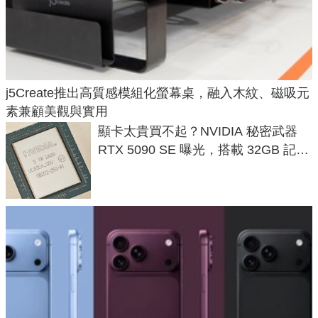
j5Create推出高質感模組化螢幕桌，融入木紋、磁吸元
素兼顧美觀與實用
顯卡太貴買不起？NVIDIA 秘密武器
RTX 5090 SE 曝光，搭載 32GB 記憶
體