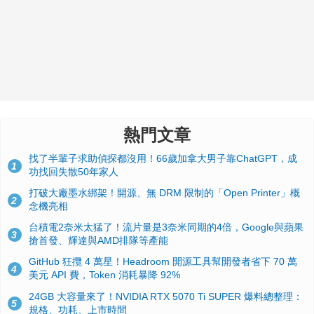
熱門文章
找了半輩子求助偵探都沒用！66歲加拿大男子靠ChatGPT，成
1
功找回失散50年家人
打破大廠墨水綁架！開源、無 DRM 限制的「Open Printer」概
2
念機亮相
台積電2奈米太猛了！流片量是3奈米同期的4倍，Google與蘋果
3
搶首發、輝達與AMD排隊等產能
GitHub 狂攬 4 萬星！Headroom 開源工具幫開發者省下 70 萬
4
美元 API 費，Token 消耗暴降 92%
24GB 大容量來了！NVIDIA RTX 5070 Ti SUPER 爆料總整理：
5
規格、功耗、上市時間