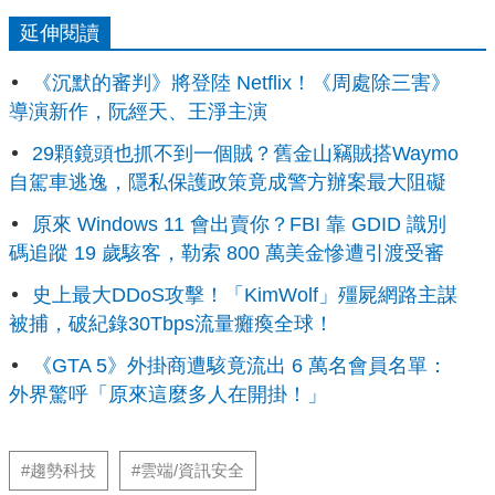
延伸閱讀
《沉默的審判》將登陸 Netflix！《周處除三害》
導演新作，阮經天、王淨主演
29顆鏡頭也抓不到一個賊？舊金山竊賊搭Waymo
自駕車逃逸，隱私保護政策竟成警方辦案最大阻礙
原來 Windows 11 會出賣你？FBI 靠 GDID 識別
碼追蹤 19 歲駭客，勒索 800 萬美金慘遭引渡受審
史上最大DDoS攻擊！「KimWolf」殭屍網路主謀
被捕，破紀錄30Tbps流量癱瘓全球！
《GTA 5》外掛商遭駭竟流出 6 萬名會員名單：
外界驚呼「原來這麼多人在開掛！」
#趨勢科技
#雲端/資訊安全