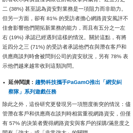
二 (38%) 甚至認為資安對業務是一項阻力而非助力。
但另一方面，卻有 81% 的受訪者擔心網路資安風評不
佳會影響他們開拓新業務的能力，
而且有五分之一左
右 (19%) 承認已經遇到這樣的情況。關於這點，有將
近四分之三 (71%) 的受訪者承認他們在與潛在客戶和
供應商談判時會被問到公司的資安
狀況，另有 78% 表
示他們越來越常收到這類詢問。
延伸閱讀：
趨勢科技攜手PaGamO推出「網安糾
察隊」系列遊戲任務
除此之外，這份研究更發現另一項態度衝突的情況：
儘
管潛在客戶和供應商在談判時相當重視網路資安，但僅
有 57% 的決策者覺得網路資安與客戶的採購/滿意度之
間有「強大」或「
非常強大」的關聯。