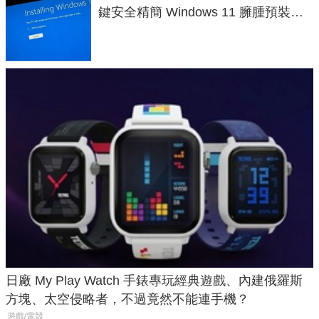
鍵安全精簡 Windows 11 臃腫預裝軟
體與後台追蹤
日廠 My Play Watch 手錶專玩經典遊戲、內建俄羅斯
方塊、太空侵略者，不過竟然不能連手機？
遊戲/電競