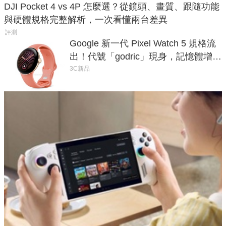
DJI Pocket 4 vs 4P 怎麼選？從鏡頭、畫質、跟隨功能
與硬體規格完整解析，一次看懂兩台差異
評測
Google 新一代 Pixel Watch 5 規格流
出！代號「godric」現身，記憶體增強
鎖定 AI 應用
3C新品