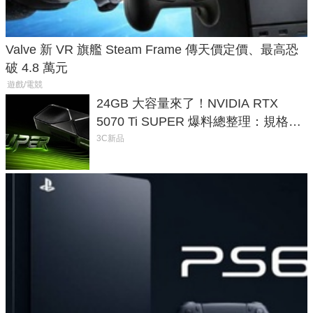
Valve 新 VR 旗艦 Steam Frame 傳天價定價、最高恐
破 4.8 萬元
遊戲/電競
24GB 大容量來了！NVIDIA RTX
5070 Ti SUPER 爆料總整理：規格、
功耗、上市時間
3C新品