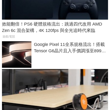
效能翻倍！PS6 硬體規格流出：跳過四代改用 AMD
Zen 6c 混合架構，4K 120fps 與全光追時代來臨
遊戲/電競
Google Pixel 11全系規格流出！搭載
Tensor G6晶片且入手價調漲至899美
元