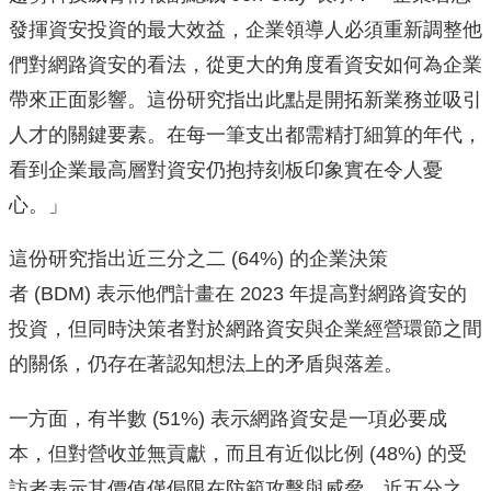
發揮資安投資的最大效益，
企業領導人必須重新調整他
們對網路資安的看法，
從更大的角度看資安如何為企業
帶來正面影響。
這份研究指出此點是開拓新業務並吸引
人才的關鍵要素。
在每一筆支出都需精打細算的年代，
看到企業最高層對資安仍抱持刻板印象實在令人憂
心。」
這份研究指出近三分之二 (64%) 的企業決策
者 (BDM) 表示他們計畫在 2023 年提高對網路資安的
投資，
但同時決策者對於網路資安與企業經營環節之間
的關係，
仍存在著認知想法上的矛盾與落差。
一方面，有半數 (51%) 表示網路資安是一項必要成
本，但對營收並無貢獻，而且有近似比例 (48%) 的受
訪者表示其價值僅侷限在防範攻擊與威脅、近五分之