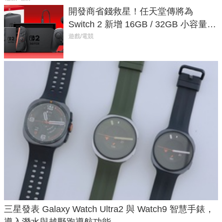
開發商省錢救星！任天堂傳將為
Switch 2 新增 16GB / 32GB 小容量遊
戲卡的選擇
遊戲/電競
三星發表 Galaxy Watch Ultra2 與 Watch9 智慧手錶，
導入潛水與越野跑導航功能