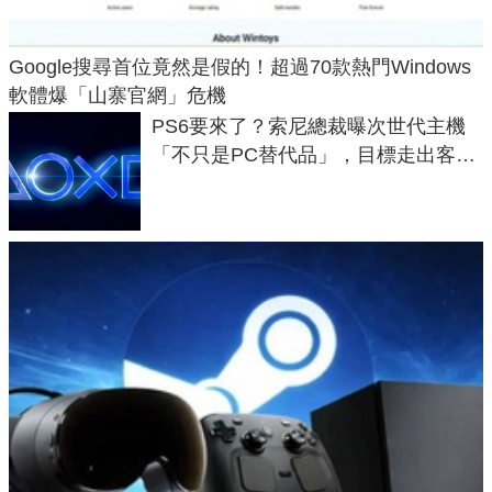
Google搜尋首位竟然是假的！超過70款熱門Windows
軟體爆「山寨官網」危機
PS6要來了？索尼總裁曝次世代主機
「不只是PC替代品」，目標走出客
廳、進軍電競桌面