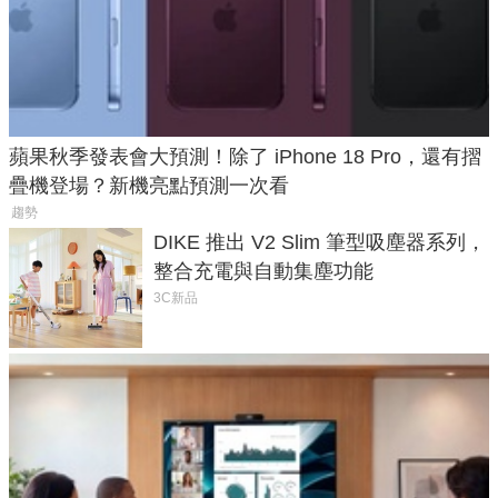
蘋果秋季發表會大預測！除了 iPhone 18 Pro，還有摺
疊機登場？新機亮點預測一次看
趨勢
DIKE 推出 V2 Slim 筆型吸塵器系列，
整合充電與自動集塵功能
3C新品