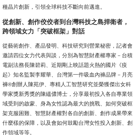
種晶片創新，引領全球科技不斷向前邁進。
從創新、創作佼佼者到台灣科技之島捍衛者，
跨領域女力「突破框架」對話
從藝術創作、產品發明、科技研究到營業秘密，記者會
邀請四位女力代表與談，分別為智慧財產權專家－台積
電副法務長陳碧莉、近期剛上映話題火熱的國片《疫
起》知名監製李耀華、台灣第一件吸血內褲品牌－月亮
褲®️創辦人陳苑伊、專精人工智慧研究並榮獲傑出女科
學家獎新秀獎的陳縕儂博士，分享最初投入各自專業領
域受到的啟蒙、身為女性認為最大的挑戰、如何突破框
架克服困難、智慧財產權對各自的創新、創作成果帶來
什麼樣的保障，以及會如何鼓勵台灣女性投入創新、創
作領域等等。