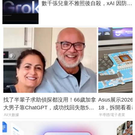
數千張兒童不雅照後自殺，xAI 因防護
失靈與不配合警方遭起訴
找了半輩子求助偵探都沒用！66歲加拿
Asus展示2026年
大男子靠ChatGPT，成功找回失散50
18，拆開看看
年家人
AI/大數據
半導體/電子產業