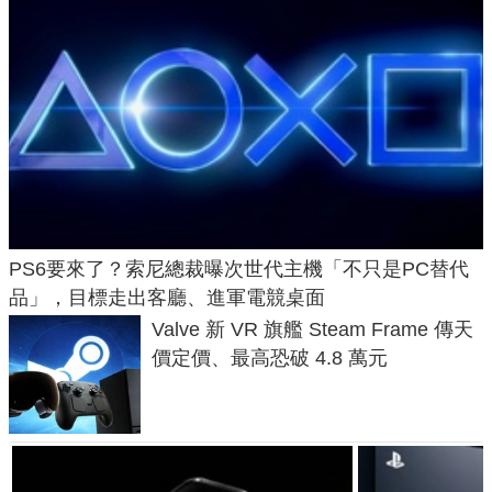
PS6要來了？索尼總裁曝次世代主機「不只是PC替代
品」，目標走出客廳、進軍電競桌面
Valve 新 VR 旗艦 Steam Frame 傳天
價定價、最高恐破 4.8 萬元