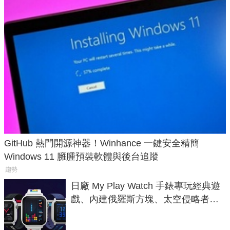
GitHub 熱門開源神器！Winhance 一鍵安全精簡
Windows 11 臃腫預裝軟體與後台追蹤
趨勢
日廠 My Play Watch 手錶專玩經典遊
戲、內建俄羅斯方塊、太空侵略者，
不過竟然不能連手機？