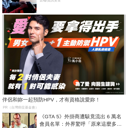
癱瘓全球！
雲端/資訊安全
伴侶和妳一起預防HPV，才有資格說愛妳！
PR（台灣癌症基金會）
《GTA 5》外掛商遭駭竟流出 6 萬名
會員名單：外界驚呼「原來這麼多人