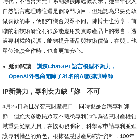
時代，不過台大資工系副教授
陳縕儂表示，她當年投入
自然語言處理時這還是個冷門項目，但她認為只要勇敢
做喜歡的事，便能有機會與眾不同。陳博士也分享，前
瞻的新技術研究有很多能應用於實際產品上的機會，透
過專利權的保護，能夠提升產品與技術價值，在與其他
單位洽談合作時，也會更加安心。
延伸閱讀：
訓練ChatGPT語言模型不夠力，
OpenAI外包商開除了31名的AI數據訓練師
IP
新勢力，專利女力缺「妳」不可
4月26日為世界智慧財產權日，同時也是台灣專利師
節，但絕大多數民眾較不熟悉專利師作為智慧財產權領
域重要從業人員，在協助發明家、科學家申請專利並維
護專利權益的角色。根據智慧財產局統計資料，100年