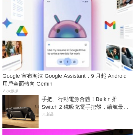
Google 宣布淘汰 Google Assistant，9 月起 Android
用戶全面轉向 Gemini
AI/大數據
手把、行動電源合體！Belkin 推
Switch 2 磁吸充電手把殼，續航最高
延長 1.5 倍
3C新品