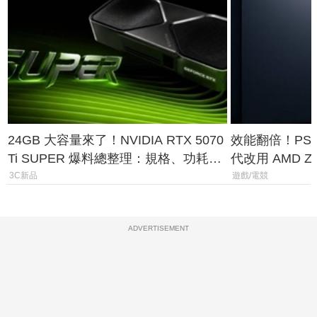
24GB 大容量來了！NVIDIA RTX 5070
效能翻倍！PS
Ti SUPER 爆料總整理：規格、功耗、
代改用 AMD Z
上市時間
120fps 與全
3C新品
遊戲/電競
ADVERTISEMENT