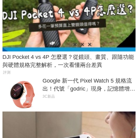
DJI Pocket 4 vs 4P 怎麼選？從鏡頭、畫質、跟隨功能
與硬體規格完整解析，一次看懂兩台差異
評測
Google 新一代 Pixel Watch 5 規格流
出！代號「godric」現身，記憶體增強
鎖定 AI 應用
3C新品