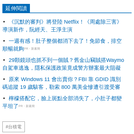
延伸閱讀
《沉默的審判》將登陸 Netflix！《周處除三害》
導演新作，阮經天、王淨主演
一週有感！肚子整個都消下去了！免節食，排空
順暢就夠
PR・新素簡
29顆鏡頭也抓不到一個賊？舊金山竊賊搭Waymo
自駕車逃逸，隱私保護政策竟成警方辦案最大阻礙
原來 Windows 11 會出賣你？FBI 靠 GDID 識別
碼追蹤 19 歲駭客，勒索 800 萬美金慘遭引渡受審
檸檬搭配它，臉上斑點全部消失了，小肚子都變
平坦了
PR・新素簡
#台積電