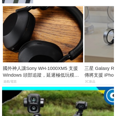
國外神人讓Sony WH-1000XM5 支援
三星 Galaxy 
Windows 頭部追蹤，延遲極低玩模擬
傳將支援 iPho
飛行超有感
慧家電連動功
遊戲/電競
3C新品