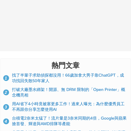
熱門文章
找了半輩子求助偵探都沒用！66歲加拿大男子靠ChatGPT，成
1
功找回失散50年家人
打破大廠墨水綁架！開源、無 DRM 限制的「Open Printer」概
2
念機亮相
用AI省下4小時竟被塞更多工作！過來人曝光：為什麼優秀員工
3
不再跟你分享怎麼使用AI
台積電2奈米太猛了！流片量是3奈米同期的4倍，Google與蘋果
4
搶首發、輝達與AMD排隊等產能