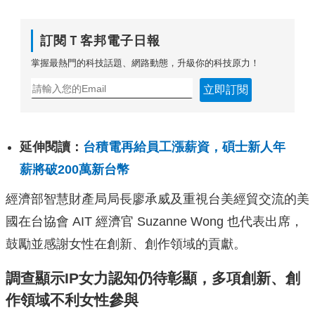
訂閱Ｔ客邦電子日報
掌握最熱門的科技話題、網路動態，升級你的科技原力！
立即訂閱
延伸閱讀：
台積電再給員工漲薪資，碩士新人年
薪將破200萬新台幣
經濟部智慧財產局局長廖承威及重視台美經貿交流的美
國在台協會 AIT 經濟官 Suzanne Wong 也代表出席，
鼓勵並感謝女性在創新、創作領域的貢獻。
調查顯示
IP
女力認知仍待彰顯，多項創新、創
作領域不利女性參與