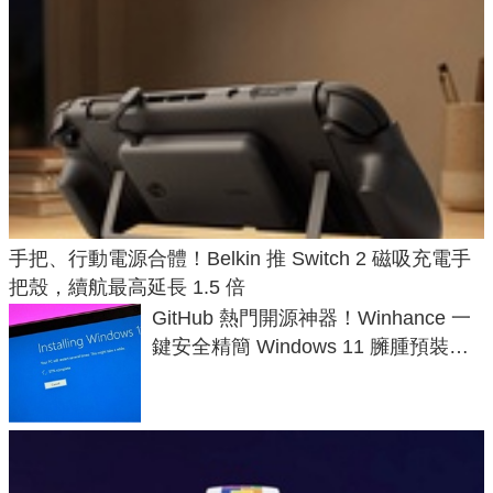
手把、行動電源合體！Belkin 推 Switch 2 磁吸充電手
把殼，續航最高延長 1.5 倍
GitHub 熱門開源神器！Winhance 一
鍵安全精簡 Windows 11 臃腫預裝軟
體與後台追蹤