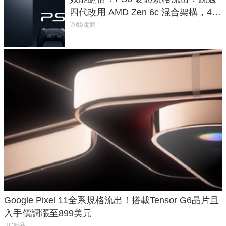
四代改用 AMD Zen 6c 混合架構，4K
120fps 與全光追時代來臨
遊戲/電競
Google Pixel 11全系規格流出！搭載Tensor G6晶片且
入手價調漲至899美元
3C新品