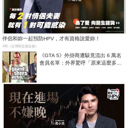
伴侶和妳一起預防HPV，才有資格說愛妳！
PR（台灣癌症基金會）
《GTA 5》外掛商遭駭竟流出 6 萬名
會員名單：外界驚呼「原來這麼多人
在開掛！」