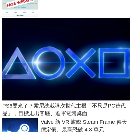
危機
PS6要來了？索尼總裁曝次世代主機「不只是PC替代
品」，目標走出客廳、進軍電競桌面
Valve 新 VR 旗艦 Steam Frame 傳天
價定價、最高恐破 4.8 萬元