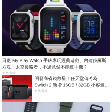
日廠 My Play Watch 手錶專玩經典遊戲、內建俄羅斯
方塊、太空侵略者，不過竟然不能連手機？
遊戲/電競
開發商省錢救星！任天堂傳將為
Switch 2 新增 16GB / 32GB 小容量遊
戲卡的選擇
遊戲/電競