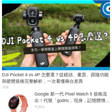
DJI Pocket 4 vs 4P 怎麼選？從鏡頭、畫質、跟隨功能
與硬體規格完整解析，一次看懂兩台差異
評測
Google 新一代 Pixel Watch 5 規格流
出！代號「godric」現身，記憶體增強
鎖定 AI 應用
3C新品