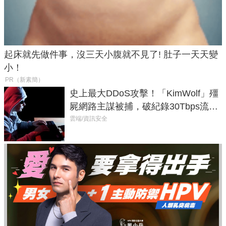
起床就先做件事，沒三天小腹就不見了! 肚子一天天變
小！
PR（新素簡）
史上最大DDoS攻擊！「KimWolf」殭
屍網路主謀被捕，破紀錄30Tbps流量
癱瘓全球！
雲端/資訊安全