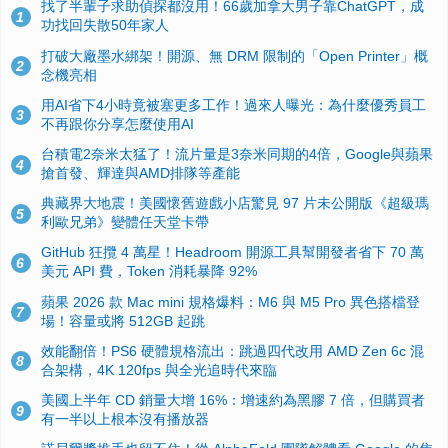
找了半輩子求助偵探都沒用！66歲加拿大男子靠ChatGPT，成
1
功找回失散50年家人
打破大廠墨水綁架！開源、無 DRM 限制的「Open Printer」概
2
念機亮相
用AI省下4小時竟被塞更多工作！過來人曝光：為什麼優秀員工
3
不再跟你分享怎麼使用AI
台積電2奈米太猛了！流片量是3奈米同期的4倍，Google與蘋果
4
搶首發、輝達與AMD排隊等產能
典藏界大地震！美國懷舊遊戲小店驚見 97 片未公開版《超級瑪
5
利歐兄弟》變體任天堂卡帶
GitHub 狂攬 4 萬星！Headroom 開源工具幫開發者省下 70 萬
6
美元 API 費，Token 消耗暴降 92%
蘋果 2026 款 Mac mini 規格爆料：M6 與 M5 Pro 異色搭檔登
7
場！容量或將 512GB 起跳
效能翻倍！PS6 硬體規格流出：跳過四代改用 AMD Zen 6c 混
8
合架構，4K 120fps 與全光追時代來臨
美國上半年 CD 銷量大增 16%：增速約為黑膠 7 倍，但購買者
9
有一半以上根本沒有播放器