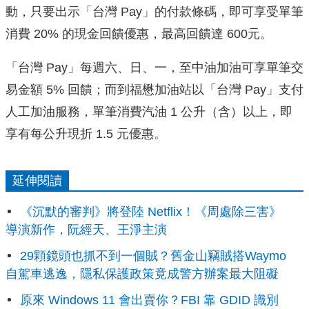
動，只要出示「台灣 Pay」的付款條碼，即可享受單筆
消費 20% 的現金回饋優惠，最高回饋達 600元。
「台灣 Pay」每週六、日、一，至中油加油可享單筆交
易金額 5% 回饋；而到福懋加油站以「台灣 Pay」支付
人工加油服務，單筆消費汽油 1 公升（含）以上，即
享有每公升現折 1.5 元優惠。
延伸閱讀
《沉默的審判》將登陸 Netflix！《周處除三害》
導演新作，阮經天、王淨主演
29顆鏡頭也抓不到一個賊？舊金山竊賊搭Waymo
自駕車逃逸，隱私保護政策竟成警方辦案最大阻礙
原來 Windows 11 會出賣你？FBI 靠 GDID 識別