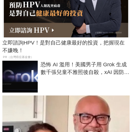
立即諮詢HPV！是對自己健康最好的投資，把握現在
不嫌晚！
PR（台灣癌症基金會）
恐怖 AI 濫用！美國男子用 Grok 生成
數千張兒童不雅照後自殺，xAI 因防護
失靈與不配合警方遭起訴