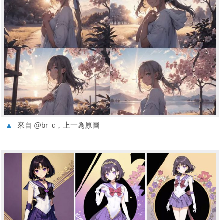
▲
來自 @br_d，上一為原圖