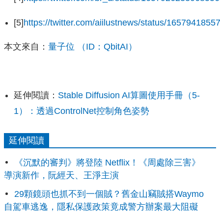
[5]
https://twitter.com/aiilustnews/status/165794185
本文來自：
量子位 （ID：QbitAI）
延伸閱讀：
Stable Diffusion AI算圖使用手冊（5-
1）：透過ControlNet控制角色姿勢
延伸閱讀
《沉默的審判》將登陸 Netflix！《周處除三害》
導演新作，阮經天、王淨主演
29顆鏡頭也抓不到一個賊？舊金山竊賊搭Waymo
自駕車逃逸，隱私保護政策竟成警方辦案最大阻礙