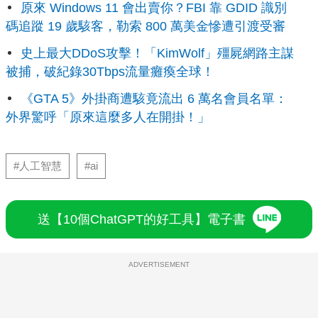
原來 Windows 11 會出賣你？FBI 靠 GDID 識別
碼追蹤 19 歲駭客，勒索 800 萬美金慘遭引渡受審
史上最大DDoS攻擊！「KimWolf」殭屍網路主謀
被捕，破紀錄30Tbps流量癱瘓全球！
《GTA 5》外掛商遭駭竟流出 6 萬名會員名單：
外界驚呼「原來這麼多人在開掛！」
#人工智慧
#ai
送【10個ChatGPT的好工具】電子書
ADVERTISEMENT