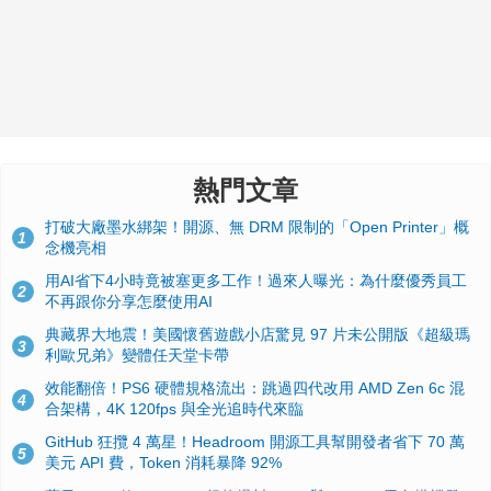
熱門文章
打破大廠墨水綁架！開源、無 DRM 限制的「Open Printer」概
1
念機亮相
用AI省下4小時竟被塞更多工作！過來人曝光：為什麼優秀員工
2
不再跟你分享怎麼使用AI
典藏界大地震！美國懷舊遊戲小店驚見 97 片未公開版《超級瑪
3
利歐兄弟》變體任天堂卡帶
效能翻倍！PS6 硬體規格流出：跳過四代改用 AMD Zen 6c 混
4
合架構，4K 120fps 與全光追時代來臨
GitHub 狂攬 4 萬星！Headroom 開源工具幫開發者省下 70 萬
5
美元 API 費，Token 消耗暴降 92%