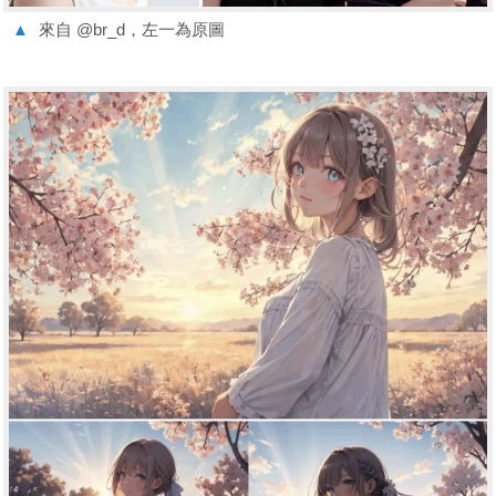
▲
來自 @br_d，左一為原圖