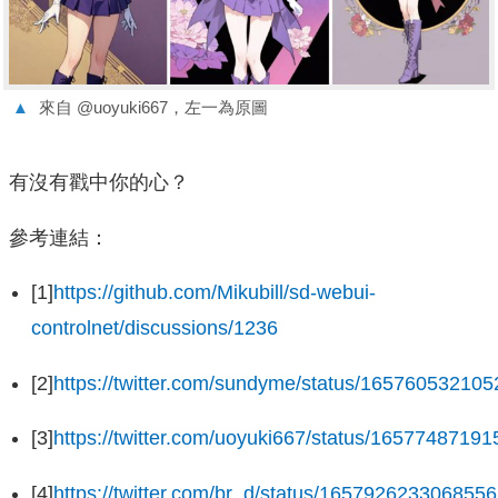
▲
來自 @uoyuki667，左一為原圖
有沒有戳中你的心？
參考連結：
[1]
https://github.com/Mikubill/sd-webui-
controlnet/discussions/1236
[2]
https://twitter.com/sundyme/status/16576053210
[3]
https://twitter.com/uoyuki667/status/1657748719
[4]
https://twitter.com/br_d/status/165792623306855