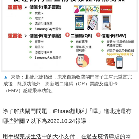
▲
來源：北捷北捷指出，未來自動收費閘門電子主單元重置完
成後，除原功能外，將新增二維碼（QR）票證及信用卡
（EMV）感應乘車功能。
除了解決閘門問題，iPhone想順利「嗶」進北捷還有
哪些難關？以下為2022.10.24報導：
用手機完成生活中的大小支付，在過去疫情肆虐的兩