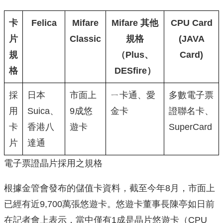
卡
Felica
Mifare
Mifare 其他
CPU Card
片
Classic
規格
(JAVA
規
（Plus、
Card)
格
DESfire）
採
日本
市面上
ㄧ卡通、愛
多數電子票
用
Suica、
9成悠
金卡
證聯名卡、
卡
香港八
遊卡
SuperCard
片
達通
電子票證晶片採用之規格
根據金管會發布的儲值卡資料，截至今年8月，市面上
已經有近9,700萬張悠遊卡。悠遊卡董事長陳亭如日前
在記者會上表示，當中僅有1成是晶片悠遊卡（CPU