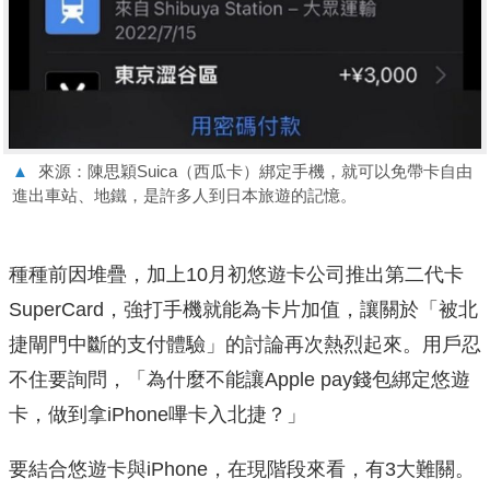
▲
來源：陳思穎Suica（西瓜卡）綁定手機，就可以免帶卡自由
進出車站、地鐵，是許多人到日本旅遊的記憶。
種種前因堆疊，加上10月初悠遊卡公司推出第二代卡
SuperCard，強打手機就能為卡片加值，讓關於「被北
捷閘門中斷的支付體驗」的討論再次熱烈起來。用戶忍
不住要詢問，「為什麼不能讓Apple pay錢包綁定悠遊
卡，做到拿iPhone嗶卡入北捷？」
要結合悠遊卡與iPhone，在現階段來看，有3大難關。