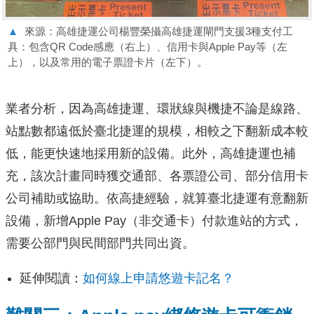
▲
來源：高雄捷運公司楊豐榮攝高雄捷運閘門支援3種支付工
具：包含QR Code感應（右上）、信用卡與Apple Pay等（左
上），以及常用的電子票證卡片（左下）。
業者分析，因為高雄捷運、環狀線與機捷不論是線路、
站點數都遠低於臺北捷運的規模，相較之下翻新成本較
低，能更快速地採用新的設備。此外，高雄捷運也補
充，該次計畫同時獲交通部、各票證公司、部分信用卡
公司補助或協助。依高捷經驗，就算臺北捷運有意翻新
設備，新增Apple Pay（非交通卡）付款進站的方式，
需要公部門與民間部門共同出資。
延伸閱讀：
如何線上申請悠遊卡記名？