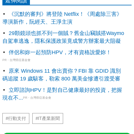
延伸閱讀
《沉默的審判》將登陸 Netflix！《周處除三害》
導演新作，阮經天、王淨主演
29顆鏡頭也抓不到一個賊？舊金山竊賊搭Waymo
自駕車逃逸，隱私保護政策竟成警方辦案最大阻礙
伴侶和妳一起預防HPV，才有資格說愛妳！
PR・台灣癌症基金會
原來 Windows 11 會出賣你？FBI 靠 GDID 識別
碼追蹤 19 歲駭客，勒索 800 萬美金慘遭引渡受審
立即諮詢HPV！是對自己健康最好的投資，把握
現在不...
PR・台灣癌症基金會
#行動支付
#IT產業新聞