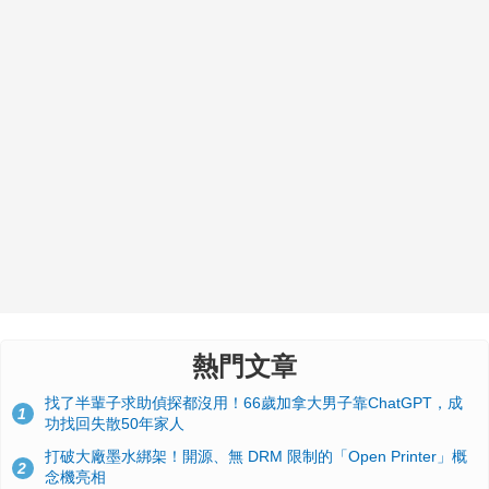
熱門文章
找了半輩子求助偵探都沒用！66歲加拿大男子靠ChatGPT，成
1
功找回失散50年家人
打破大廠墨水綁架！開源、無 DRM 限制的「Open Printer」概
2
念機亮相