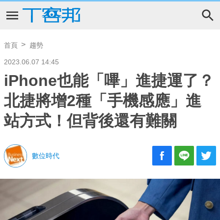
首頁
趨勢
2023.06.07 14:45
iPhone也能「嗶」進捷運了？
北捷將增2種「手機感應」進
站方式！但背後還有難關
數位時代