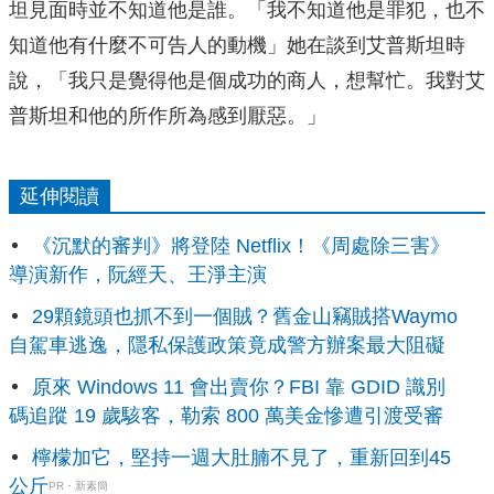
坦見面時並不知道他是誰。「我不知道他是罪犯，也不
知道他有什麼不可告人的動機」她在談到艾普斯坦時
說，「我只是覺得他是個成功的商人，想幫忙。我對艾
普斯坦和他的所作所為感到厭惡。」
延伸閱讀
《沉默的審判》將登陸 Netflix！《周處除三害》
導演新作，阮經天、王淨主演
29顆鏡頭也抓不到一個賊？舊金山竊賊搭Waymo
自駕車逃逸，隱私保護政策竟成警方辦案最大阻礙
原來 Windows 11 會出賣你？FBI 靠 GDID 識別
碼追蹤 19 歲駭客，勒索 800 萬美金慘遭引渡受審
檸檬加它，堅持一週大肚腩不見了，重新回到45
公斤
PR・新素簡