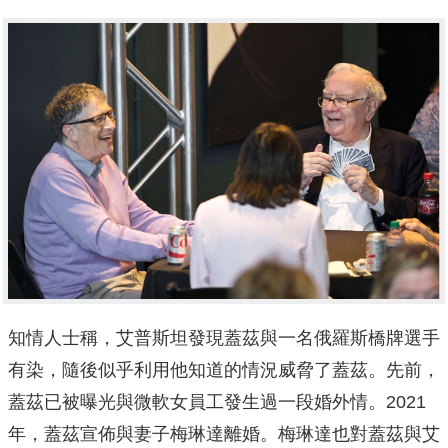
知情人士稱，艾普斯坦發現蓋茲與一名俄羅斯橋牌選手
有染，隨後似乎利用他知道的情況威脅了蓋茲。先前，
蓋茲已被曝光與微軟女員工發生過一段婚外情。2021
年，蓋茲宣佈與妻子梅琳達離婚。梅琳達也對蓋茲與艾