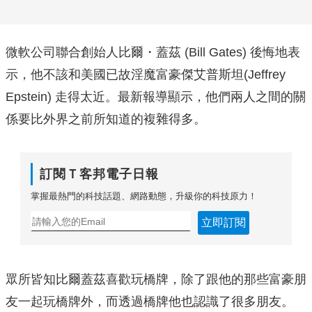
微軟公司聯合創始人比爾・蓋茲 (Bill Gates) 後悔地表
示，他不該和美國已故淫魔富豪傑艾普斯坦(Jeffrey
Epstein) 走得太近。最新報導顯示，他們兩人之間的關
係要比外界之前所知道的複雜得多。
訂閱Ｔ客邦電子日報
掌握最熱門的科技話題、網路動態，升級你的科技原力！
立即訂閱
眾所皆知比爾蓋茲喜歡玩橋牌，除了跟他的那些富豪朋
友一起玩橋牌外，而透過橋牌他也認識了很多朋友。