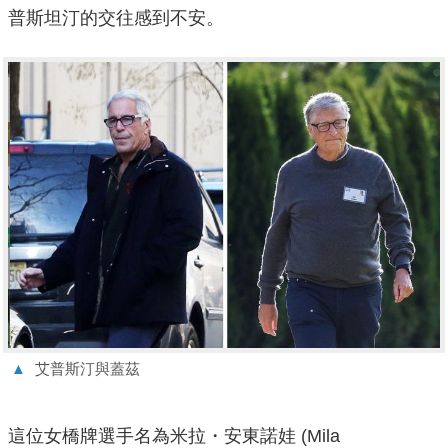
普斯坦汀的交往感到不安。
▲
艾普斯汀與蓋茲
這位女橋牌選手名為米拉・安東諾娃 (Mila