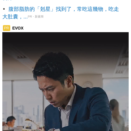
腹部脂肪的「剋星」找到了，常吃這幾物，吃走
大肚囊，...
PR・新素簡
EVOX
PR