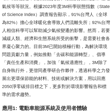
氣候等等狀況。根據2023年度3M科學狀態指數（State
of Science Index）調查報告顯示，91%台灣人（全球
為82%）擔心全球暖化會導致人們流離失所；92%台灣
人相信科學可以幫助減少氣候變遷的影響。然而，若要
減緩人類、經濟和生態系統所受的衝擊，是需要社會各
界凝心聚力的。目前3M已開始積極行動，為解決環境
問題貢獻力量，例如推動「去碳和能源轉型」、倡導
「責任生產和消費」，加強「氣候適應性」，3M除了
自身執行外，更偕同產學研合作夥伴，透過科學之力發
展出更環保節能的材料、技術或解決方案，用以回應
2050淨零碳排目標之下，更多對於環境影響報告和標
準的需求趨勢。
應用
1:
電動車能源系統及使用者體驗