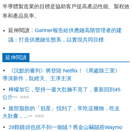
半導體製造業的目標是協助客戶提高產品性能、製程效
率和產品良率。
延伸閱讀：
Gartner報告給供應鏈高階管理者的建
議：打造供應鏈生態系，以實現共同目標
延伸閱讀
《沉默的審判》將登陸 Netflix！《周處除三害》
導演新作，阮經天、王淨主演
檸檬加它，堅持一週大肚腩不見了，重新回到45
公斤
PR・新素簡
腹部脂肪的「剋星」找到了，常吃這幾物，吃走
大肚囊，...
PR・新素簡
29顆鏡頭也抓不到一個賊？舊金山竊賊搭Waymo