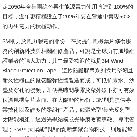
定2050年全集團綠色再生能源電力使用將達到100%的
目標，近年更積極設立了2025年要在營運中實現50%
的再生電力的積極動作。
3M助力於風力發電的部份，在於提供風機葉片修復服
務的創新科技與相關維修產品，可說是全球所有風場維
護業者的強大助力，其中最受歡迎的就是3M Wind
Blade Protection Tape，這款防護膠帶系列採用堅韌且
耐久性極佳的聚氨酯彈性體製造而成，可抵抗雨水、沙
塵及穿孔的侵蝕，即便長時間暴露於紫外線下亦可有效
保護風機葉片表面。在太陽能的部份，3M則是提供專
業技術以及許多的零組件產品，如聚光型/集光反射型
太陽能模組，透過光學結構或光學膜改善導熱、導電管
理；3M™ 太陽能背板的創新氟聚合物科技，則是能幫