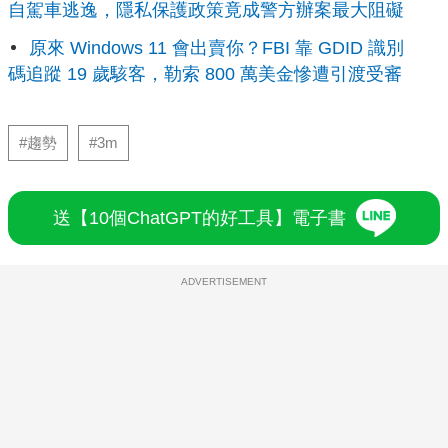
自駕車逃逸，隱私保護政策竟成警方辦案最大阻礙
原來 Windows 11 會出賣你？FBI 靠 GDID 識別
碼追蹤 19 歲駭客，勒索 800 萬美金慘遭引渡受審
#趨勢
#3m
送【10個ChatGPT的好工具】電子書
ADVERTISEMENT