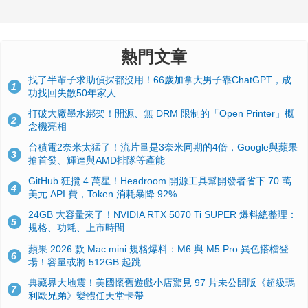
熱門文章
找了半輩子求助偵探都沒用！66歲加拿大男子靠ChatGPT，成
1
功找回失散50年家人
打破大廠墨水綁架！開源、無 DRM 限制的「Open Printer」概
2
念機亮相
台積電2奈米太猛了！流片量是3奈米同期的4倍，Google與蘋果
3
搶首發、輝達與AMD排隊等產能
GitHub 狂攬 4 萬星！Headroom 開源工具幫開發者省下 70 萬
4
美元 API 費，Token 消耗暴降 92%
24GB 大容量來了！NVIDIA RTX 5070 Ti SUPER 爆料總整理：
5
規格、功耗、上市時間
蘋果 2026 款 Mac mini 規格爆料：M6 與 M5 Pro 異色搭檔登
6
場！容量或將 512GB 起跳
典藏界大地震！美國懷舊遊戲小店驚見 97 片未公開版《超級瑪
7
利歐兄弟》變體任天堂卡帶