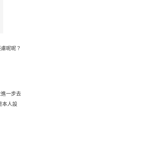
疑慮呢呢？
並進一步去
是本人設