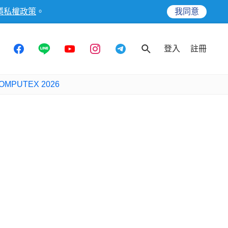
隱私權政策
。
我同意
登入
註冊
OMPUTEX 2026