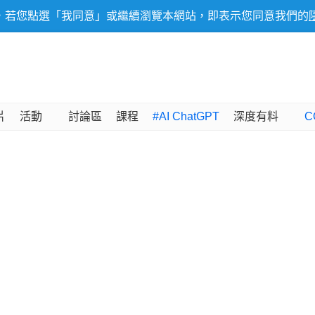
，若您點選「我同意」或繼續瀏覽本網站，即表示您同意我們的
片
活動
討論區
課程
#AI ChatGPT
深度有料
C