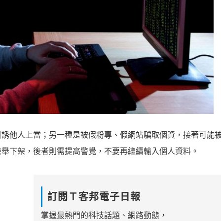
引誘他人上當；另一種是被假粉專、假網站騙取個資，接著可能
檢舉下架，後者則需提高警覺，不要再繼續輸入個人資料。
訂閱Ｔ客邦電子日報
掌握最熱門的科技話題、網路動態，