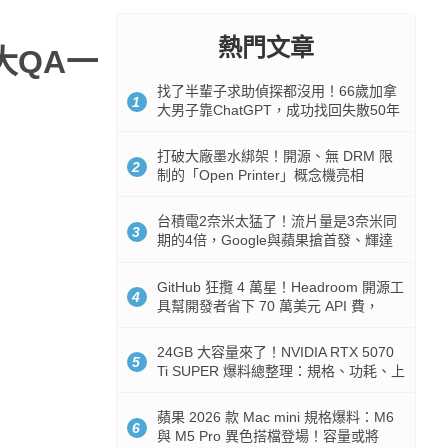
熱門文章
大QA一
找了半輩子求助偵探都沒用！66歲加拿
1
大男子靠ChatGPT，成功找回失散50年
家人
打破大廠墨水綁架！開源、無 DRM 限
2
制的「Open Printer」概念機亮相
台積電2奈米太猛了！流片量是3奈米同
3
期的4倍，Google與蘋果搶首發、輝達
與AMD排隊等產能
GitHub 狂攬 4 萬星！Headroom 開源工
4
具幫開發者省下 70 萬美元 API 費，
Token 消耗暴降 92%
24GB 大容量來了！NVIDIA RTX 5070
5
Ti SUPER 爆料總整理：規格、功耗、上
市時間
蘋果 2026 款 Mac mini 規格爆料：M6
6
與 M5 Pro 異色搭檔登場！容量或將