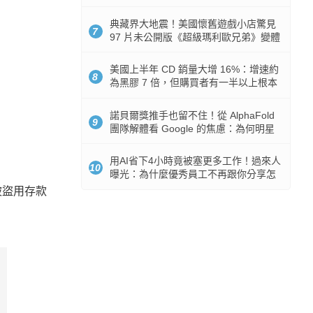
512GB 起跳
典藏界大地震！美國懷舊遊戲小店驚見
7
97 片未公開版《超級瑪利歐兄弟》變體
任天堂卡帶
美國上半年 CD 銷量大增 16%：增速約
8
為黑膠 7 倍，但購買者有一半以上根本
沒有播放器
諾貝爾獎推手也留不住！從 AlphaFold
9
團隊解體看 Google 的焦慮：為何明星
實驗室要為 Gemini 讓路？
用AI省下4小時竟被塞更多工作！過來人
10
曝光：為什麼優秀員工不再跟你分享怎
麼使用AI
被盜用存款