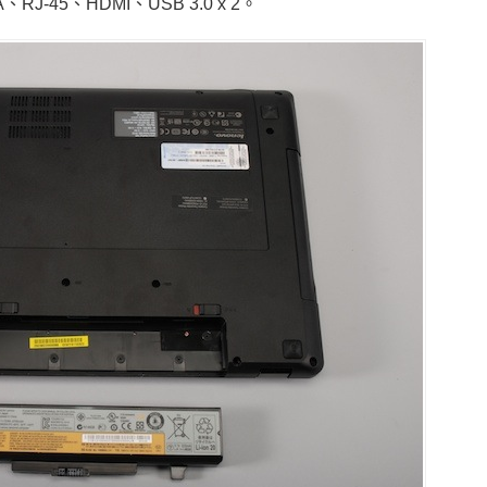
RJ-45、HDMI、USB 3.0 x 2。