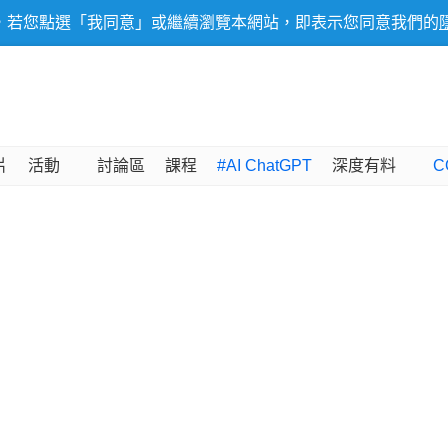
，若您點選「我同意」或繼續瀏覽本網站，即表示您同意我們的
片
活動
討論區
課程
#AI ChatGPT
深度有料
C