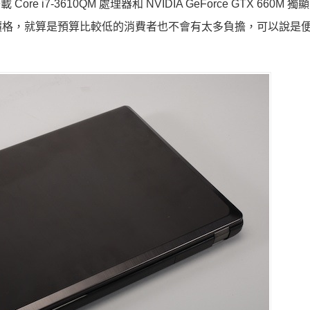
re i7-3610QM 處理器和 NVIDIA GeForce GTX 660M 
價格，就算是預算比較低的消費者也不會有太多負擔，可以說是