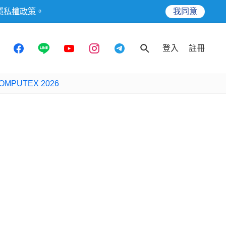
隱私權政策
。
我同意
登入
註冊
OMPUTEX 2026