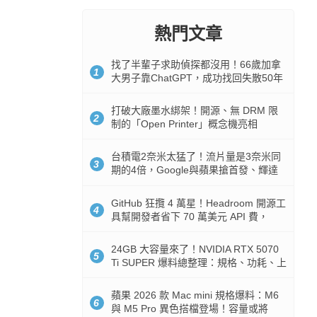
熱門文章
找了半輩子求助偵探都沒用！66歲加拿
1
大男子靠ChatGPT，成功找回失散50年
家人
打破大廠墨水綁架！開源、無 DRM 限
2
制的「Open Printer」概念機亮相
台積電2奈米太猛了！流片量是3奈米同
3
期的4倍，Google與蘋果搶首發、輝達
與AMD排隊等產能
GitHub 狂攬 4 萬星！Headroom 開源工
4
具幫開發者省下 70 萬美元 API 費，
Token 消耗暴降 92%
24GB 大容量來了！NVIDIA RTX 5070
5
Ti SUPER 爆料總整理：規格、功耗、上
市時間
蘋果 2026 款 Mac mini 規格爆料：M6
6
與 M5 Pro 異色搭檔登場！容量或將