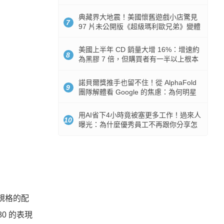
512GB 起跳
典藏界大地震！美國懷舊遊戲小店驚見
7
97 片未公開版《超級瑪利歐兄弟》變體
任天堂卡帶
美國上半年 CD 銷量大增 16%：增速約
8
為黑膠 7 倍，但購買者有一半以上根本
沒有播放器
諾貝爾獎推手也留不住！從 AlphaFold
9
團隊解體看 Google 的焦慮：為何明星
實驗室要為 Gemini 讓路？
用AI省下4小時竟被塞更多工作！過來人
10
曝光：為什麼優秀員工不再跟你分享怎
麼使用AI
高規格的配
0 的表現