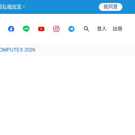
隱私權政策
。
我同意
登入
註冊
OMPUTEX 2026