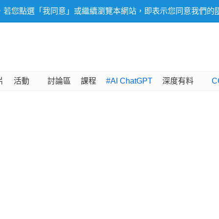
，若您點選「我同意」或繼續瀏覽本網站，即表示您同意我們的
片
活動
討論區
課程
#AI ChatGPT
深度有料
C