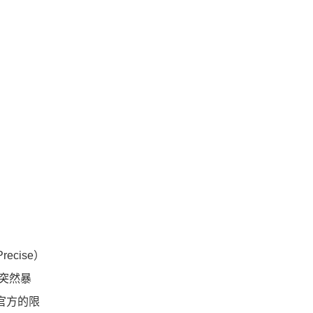
ecise）
突然暴
官方的限