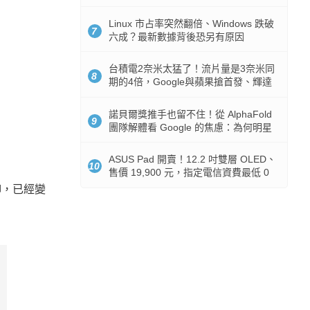
512GB 起跳
Linux 市占率突然翻倍、Windows 跌破
7
六成？最新數據背後恐另有原因
台積電2奈米太猛了！流片量是3奈米同
8
期的4倍，Google與蘋果搶首發、輝達
與AMD排隊等產能
諾貝爾獎推手也留不住！從 AlphaFold
9
團隊解體看 Google 的焦慮：為何明星
實驗室要為 Gemini 讓路？
ASUS Pad 開賣！12.2 吋雙層 OLED、
10
售價 19,900 元，指定電信資費最低 0
元入手
無聊，已經變