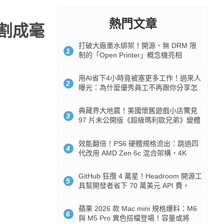
熱門文章
閹割成毫
打破大廠墨水綁架！開源、無 DRM 限
1
制的「Open Printer」概念機亮相
用AI省下4小時竟被塞更多工作！過來人
2
曝光：為什麼優秀員工不再跟你分享怎
麼使用AI
典藏界大地震！美國懷舊遊戲小店驚見
3
97 片未公開版《超級瑪利歐兄弟》變體
任天堂卡帶
效能翻倍！PS6 硬體規格流出：跳過四
4
代改用 AMD Zen 6c 混合架構，4K
120fps 與全光追時代來臨
GitHub 狂攬 4 萬星！Headroom 開源工
5
具幫開發者省下 70 萬美元 API 費，
Token 消耗暴降 92%
蘋果 2026 款 Mac mini 規格爆料：M6
6
與 M5 Pro 異色搭檔登場！容量或將