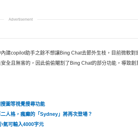
opilot助手之餘不想讓Bing Chat去節外生枝，目前微軟
全且無害的，因此偷偷閹割了Bing Chat的部分功能，導致創
以圖搜圖等視覺搜尋功能
的第二人格，瘋癲的「Sydney」將再次登場？
再小氣可輸入4000字元