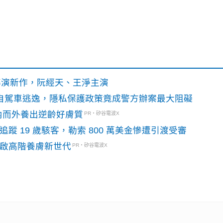
》導演新作，阮經天、王淨主演
o自駕車逃逸，隱私保護政策竟成警方辦案最大阻礙
內而外養出逆齡好膚質
PR・矽谷電波X
識別碼追蹤 19 歲駭客，勒索 800 萬美金慘遭引渡受審
開啟高階養膚新世代
PR・矽谷電波X