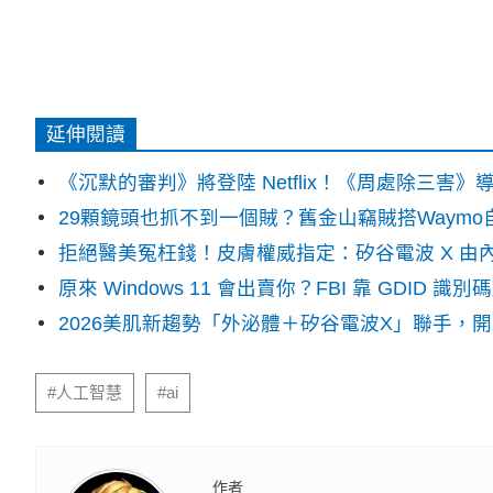
延伸閱讀
《沉默的審判》將登陸 Netflix！《周處除三害
29顆鏡頭也抓不到一個賊？舊金山竊賊搭Waym
拒絕醫美冤枉錢！皮膚權威指定：矽谷電波 X 由
原來 Windows 11 會出賣你？FBI 靠 GDID 
2026美肌新趨勢「外泌體＋矽谷電波X」聯手，
#人工智慧
#ai
作者