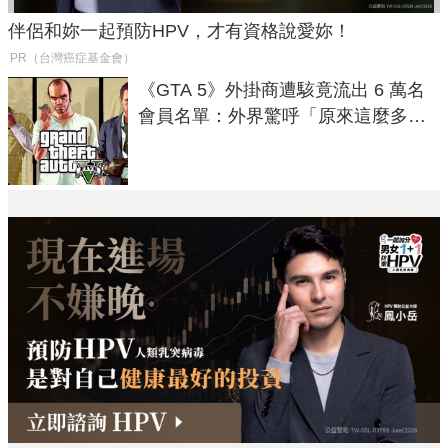
伴侶和妳一起預防HPV，才有資格說愛妳！
PR（台灣癌症基金會）
《GTA 5》外掛商遭駭竟流出 6 萬名
會員名單：外界驚呼「原來這麼多人
在開掛！」