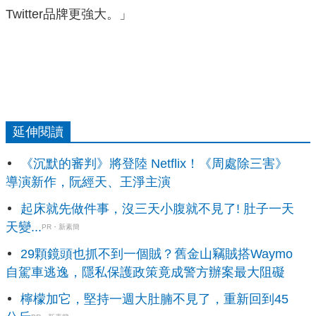
Twitter品牌更強大。」
延伸閱讀
《沉默的審判》將登陸 Netflix！《周處除三害》
導演新作，阮經天、王淨主演
起床就先做件事，沒三天小腹就不見了! 肚子一天
天變...
PR・新素簡
29顆鏡頭也抓不到一個賊？舊金山竊賊搭Waymo
自駕車逃逸，隱私保護政策竟成警方辦案最大阻礙
檸檬加它，堅持一週大肚腩不見了，重新回到45