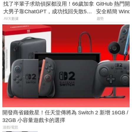
找了半輩子求助偵探都沒用！66歲加拿
GitHub 熱門
大男子靠ChatGPT，成功找回失散50
安全精簡 Wind
年家人
後台追蹤
AI/大數據
趨勢
開發商省錢救星！任天堂傳將為 Switch 2 新增 16GB /
32GB 小容量遊戲卡的選擇
遊戲/電競