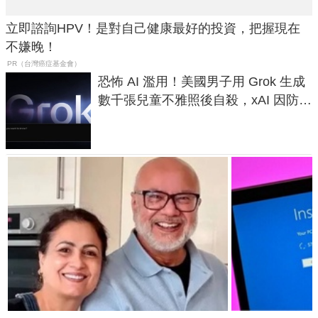
立即諮詢HPV！是對自己健康最好的投資，把握現在
不嫌晚！
PR（台灣癌症基金會）
恐怖 AI 濫用！美國男子用 Grok 生成
數千張兒童不雅照後自殺，xAI 因防護
失靈與不配合警方遭起訴