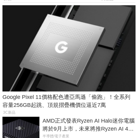
Google Pixel 11價格配色遭亞馬遜「偷跑」！全系列
容量256GB起跳、頂規摺疊機價位逼近7萬
3C新品
AMD正式發表Ryzen AI Halo迷你電腦
將於9月上市，未來將推Ryzen AI 400
Max系列處理器與對應升級版
半導體/電子產業