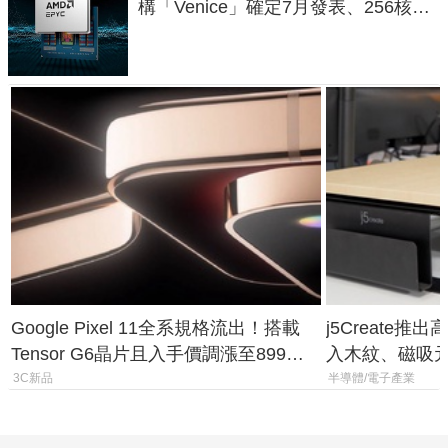
構「Venice」確定7月發表、256核心
效能大噴發70%
Google Pixel 11全系規格流出！搭載
j5Create
Tensor G6晶片且入手價調漲至899美
入木紋、磁吸
元
3C新品
半導體/電子產業