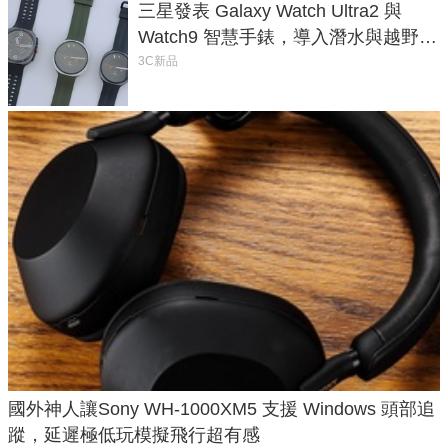
三星發表 Galaxy Watch Ultra2 與
Watch9 智慧手錶，導入潛水與越野跑
導航功能
3C新品
國外神人讓Sony WH-1000XM5 支援 Windows 頭部追
蹤，延遲極低玩模擬飛行超有感