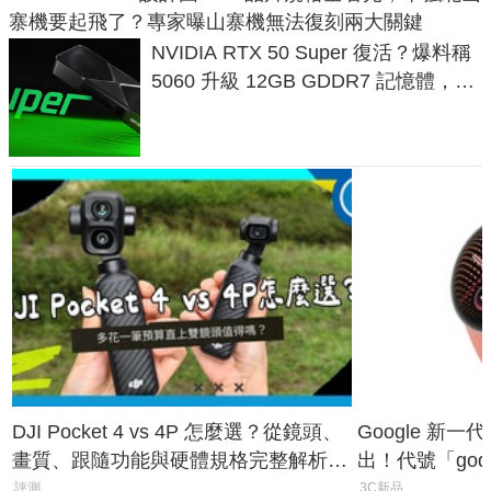
寨機要起飛了？專家曝山寨機無法復刻兩大關鍵
NVIDIA RTX 50 Super 復活？爆料稱
5060 升級 12GB GDDR7 記憶體，這
次規格終於不擠牙膏
DJI Pocket 4 vs 4P 怎麼選？從鏡頭、
Google 新一代 
畫質、跟隨功能與硬體規格完整解析，
出！代號「god
一次看懂兩台差異
鎖定 AI 應用
評測
3C新品