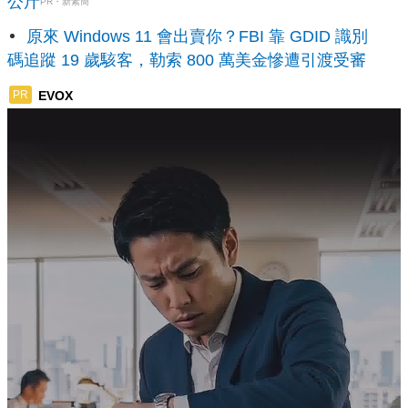
公斤
PR・新素簡
原來 Windows 11 會出賣你？FBI 靠 GDID 識別
碼追蹤 19 歲駭客，勒索 800 萬美金慘遭引渡受審
EVOX
PR