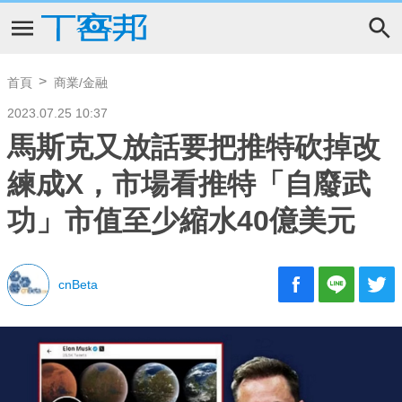
首頁
商業/金融
2023.07.25 10:37
馬斯克又放話要把推特砍掉改
練成X，市場看推特「自廢武
功」市值至少縮水40億美元
cnBeta