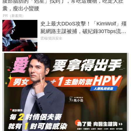
腹部脂肪的「剋星」找到了，常吃這幾物，吃走大肚
囊，瘦出小蠻腰
PR（新素簡）
史上最大DDoS攻擊！「KimWolf」殭
屍網路主謀被捕，破紀錄30Tbps流量
癱瘓全球！
雲端/資訊安全