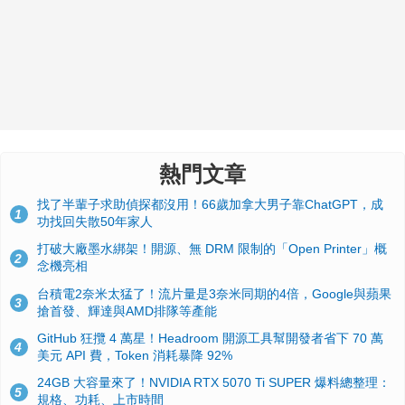
熱門文章
找了半輩子求助偵探都沒用！66歲加拿大男子靠ChatGPT，成
1
功找回失散50年家人
打破大廠墨水綁架！開源、無 DRM 限制的「Open Printer」概
2
念機亮相
台積電2奈米太猛了！流片量是3奈米同期的4倍，Google與蘋果
3
搶首發、輝達與AMD排隊等產能
GitHub 狂攬 4 萬星！Headroom 開源工具幫開發者省下 70 萬
4
美元 API 費，Token 消耗暴降 92%
24GB 大容量來了！NVIDIA RTX 5070 Ti SUPER 爆料總整理：
5
規格、功耗、上市時間