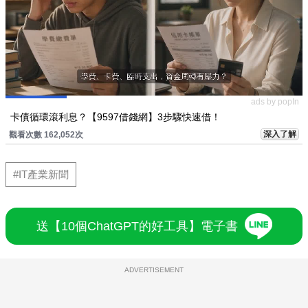
ads by popIn
卡債循環滾利息？【9597借錢網】3步驟快速借！
深入了解
觀看次數 162,052次
#IT產業新聞
送【10個ChatGPT的好工具】電子書
ADVERTISEMENT