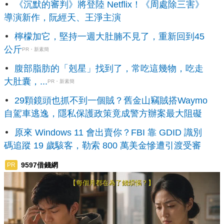
《沉默的審判》將登陸 Netflix！《周處除三害》
導演新作，阮經天、王淨主演
檸檬加它，堅持一週大肚腩不見了，重新回到45
公斤
PR・新素簡
腹部脂肪的「剋星」找到了，常吃這幾物，吃走
大肚囊，...
PR・新素簡
29顆鏡頭也抓不到一個賊？舊金山竊賊搭Waymo
自駕車逃逸，隱私保護政策竟成警方辦案最大阻礙
原來 Windows 11 會出賣你？FBI 靠 GDID 識別
碼追蹤 19 歲駭客，勒索 800 萬美金慘遭引渡受審
9597借錢網
PR