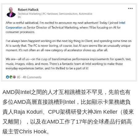
AMD與Intel之間的人才互相跳槽並不罕見，先前也有
多位AMD高層直接跳槽到Intel，比如顯示卡業務總負
責人Raja Koduri、CPU架構研發大神Jim Keller（後來
又離開），以及在AMD工作了17年的全球產品行銷高
級主管Chris Hook。