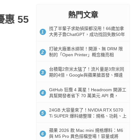
熱門文章
優惠 55
找了半輩子求助偵探都沒用！66歲加拿
1
大男子靠ChatGPT，成功找回失散50年
家人
打破大廠墨水綁架！開源、無 DRM 限
2
制的「Open Printer」概念機亮相
台積電2奈米太猛了！流片量是3奈米同
3
期的4倍，Google與蘋果搶首發、輝達
與AMD排隊等產能
GitHub 狂攬 4 萬星！Headroom 開源工
4
具幫開發者省下 70 萬美元 API 費，
Token 消耗暴降 92%
24GB 大容量來了！NVIDIA RTX 5070
5
Ti SUPER 爆料總整理：規格、功耗、上
市時間
蘋果 2026 款 Mac mini 規格爆料：M6
6
與 M5 Pro 異色搭檔登場！容量或將