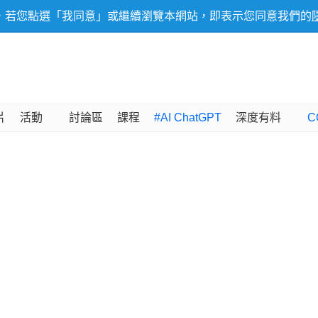
，若您點選「我同意」或繼續瀏覽本網站，即表示您同意我們的
片
活動
討論區
課程
#AI ChatGPT
深度有料
C