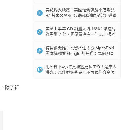
512GB 起跳
典藏界大地震！美國懷舊遊戲小店驚見
7
97 片未公開版《超級瑪利歐兄弟》變體
任天堂卡帶
美國上半年 CD 銷量大增 16%：增速約
8
為黑膠 7 倍，但購買者有一半以上根本
沒有播放器
諾貝爾獎推手也留不住！從 AlphaFold
9
團隊解體看 Google 的焦慮：為何明星
實驗室要為 Gemini 讓路？
用AI省下4小時竟被塞更多工作！過來人
10
曝光：為什麼優秀員工不再跟你分享怎
麼使用AI
年之際，除了新