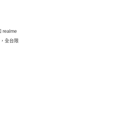
ealme
9 元，全台限