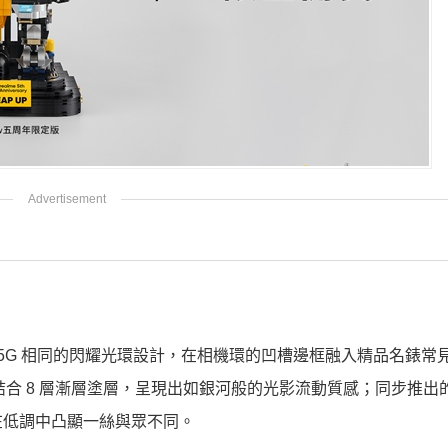
lme 11 5G 相同的閃耀光環設計，在相機環的凹槽邊框融入精品名錶
結合 8 層漸層塗層，呈現出如銀河般的光影流動質感；同步推出
在低調中凸顯一絲與眾不同。