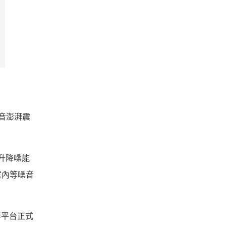
打低音澎湃震
提升降噪能
室內等噪音
夥伴平台正式