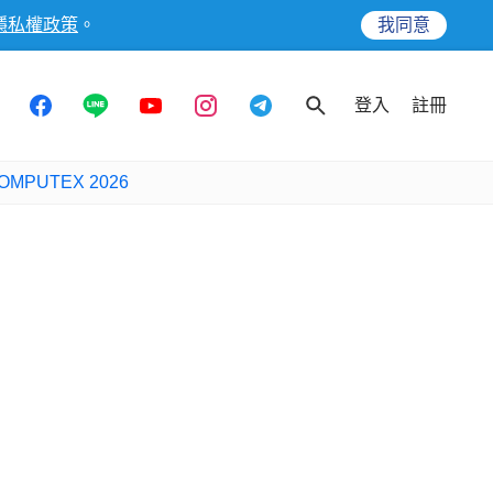
隱私權政策
。
我同意
登入
註冊
OMPUTEX 2026