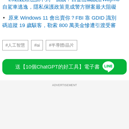
自駕車逃逸，隱私保護政策竟成警方辦案最大阻礙
原來 Windows 11 會出賣你？FBI 靠 GDID 識別
碼追蹤 19 歲駭客，勒索 800 萬美金慘遭引渡受審
#人工智慧
#ai
#半導體/晶片
送【10個ChatGPT的好工具】電子書
ADVERTISEMENT