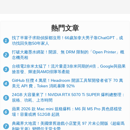
熱門文章
找了半輩子求助偵探都沒用！66歲加拿大男子靠ChatGPT，成
1
功找回失散50年家人
打破大廠墨水綁架！開源、無 DRM 限制的「Open Printer」概
2
念機亮相
台積電2奈米太猛了！流片量是3奈米同期的4倍，Google與蘋果
3
搶首發、輝達與AMD排隊等產能
GitHub 狂攬 4 萬星！Headroom 開源工具幫開發者省下 70 萬
4
美元 API 費，Token 消耗暴降 92%
24GB 大容量來了！NVIDIA RTX 5070 Ti SUPER 爆料總整理：
5
規格、功耗、上市時間
蘋果 2026 款 Mac mini 規格爆料：M6 與 M5 Pro 異色搭檔登
6
場！容量或將 512GB 起跳
典藏界大地震！美國懷舊遊戲小店驚見 97 片未公開版《超級瑪
7
利歐兄弟》變體任天堂卡帶