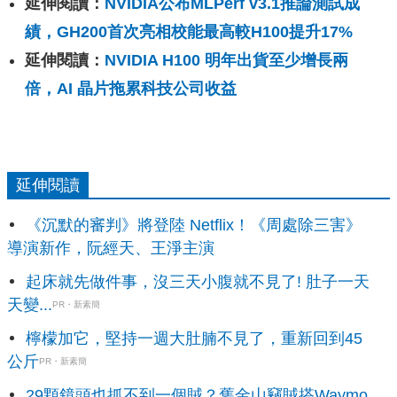
延伸閱讀：
NVIDIA公布MLPerf v3.1推論測試成
績，GH200首次亮相校能最高較H100提升17%
延伸閱讀：
NVIDIA H100 明年出貨至少增長兩
倍，AI 晶片拖累科技公司收益
延伸閱讀
《沉默的審判》將登陸 Netflix！《周處除三害》
導演新作，阮經天、王淨主演
起床就先做件事，沒三天小腹就不見了! 肚子一天
天變...
PR・新素簡
檸檬加它，堅持一週大肚腩不見了，重新回到45
公斤
PR・新素簡
29顆鏡頭也抓不到一個賊？舊金山竊賊搭Waymo