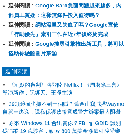
延伸閱讀：
Google Bard負面問題越來越多，內
部員工質疑：這樣無條件投入值得嗎？
延伸閱讀：
網站流量又失血了嗎？Google宣佈
「行動優先」索引工作在近7年後終於完成
延伸閱讀：
Google搜尋引擎推出新工具，將可以
協助你驗證圖片來源
延伸閱讀
《沉默的審判》將登陸 Netflix！《周處除三害》
導演新作，阮經天、王淨主演
29顆鏡頭也抓不到一個賊？舊金山竊賊搭Waymo
自駕車逃逸，隱私保護政策竟成警方辦案最大阻礙
原來 Windows 11 會出賣你？FBI 靠 GDID 識別
碼追蹤 19 歲駭客，勒索 800 萬美金慘遭引渡受審