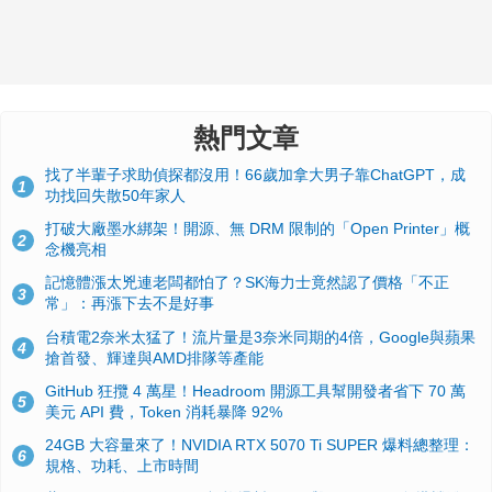
熱門文章
找了半輩子求助偵探都沒用！66歲加拿大男子靠ChatGPT，成
1
功找回失散50年家人
打破大廠墨水綁架！開源、無 DRM 限制的「Open Printer」概
2
念機亮相
記憶體漲太兇連老闆都怕了？SK海力士竟然認了價格「不正
3
常」：再漲下去不是好事
台積電2奈米太猛了！流片量是3奈米同期的4倍，Google與蘋果
4
搶首發、輝達與AMD排隊等產能
GitHub 狂攬 4 萬星！Headroom 開源工具幫開發者省下 70 萬
5
美元 API 費，Token 消耗暴降 92%
24GB 大容量來了！NVIDIA RTX 5070 Ti SUPER 爆料總整理：
6
規格、功耗、上市時間