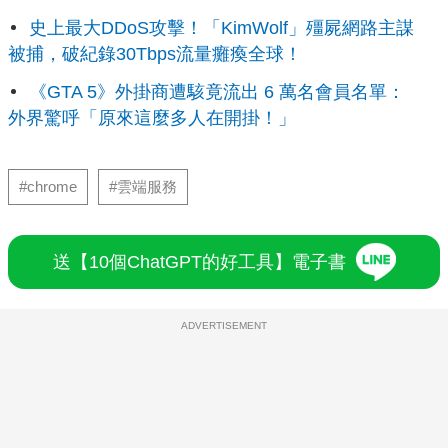
史上最大DDoS攻擊！「KimWolf」殭屍網路主謀
被捕，破紀錄30Tbps流量癱瘓全球！
《GTA 5》外掛商遭駭竟流出 6 萬名會員名單：
外界驚呼「原來這麼多人在開掛！」
#chrome
#雲端服務
送【10個ChatGPT的好工具】電子書
ADVERTISEMENT