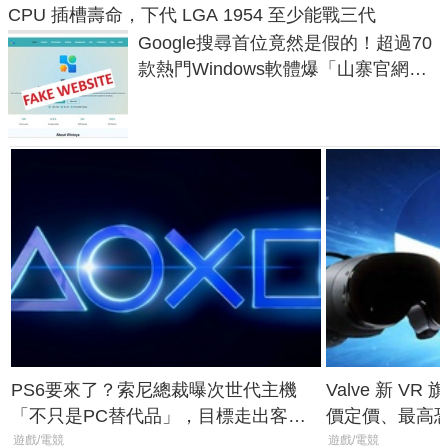
CPU 插槽壽命，下代 LGA 1954 至少能戰三代
Google搜尋首位竟然是假的！超過70
款熱門Windows軟體爆「山寨官網」
危機
PS6要來了？索尼總裁曝次世代主機
Valve 新 VR 
「不只是PC替代品」，目標走出客
價定價、最高恐破
廳、進軍電競桌面
遊戲/電競
遊戲/電競