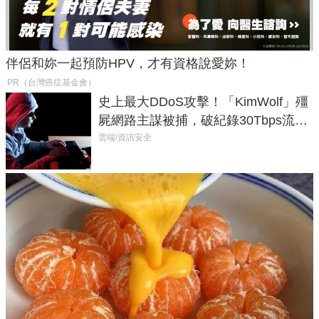
伴侶和妳一起預防HPV，才有資格說愛妳！
PR（台灣癌症基金會）
史上最大DDoS攻擊！「KimWolf」殭
屍網路主謀被捕，破紀錄30Tbps流量
癱瘓全球！
雲端/資訊安全