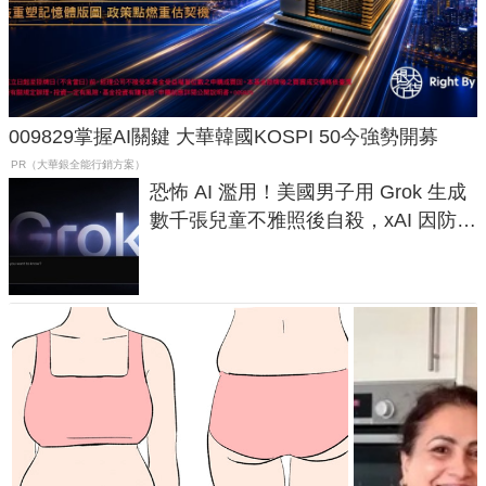
009829掌握AI關鍵 大華韓國KOSPI 50今強勢開募
PR（大華銀全能行銷方案）
恐怖 AI 濫用！美國男子用 Grok 生成
數千張兒童不雅照後自殺，xAI 因防護
失靈與不配合警方遭起訴