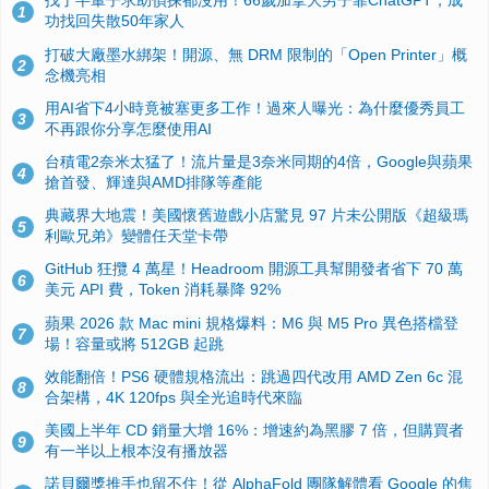
找了半輩子求助偵探都沒用！66歲加拿大男子靠ChatGPT，成
1
功找回失散50年家人
打破大廠墨水綁架！開源、無 DRM 限制的「Open Printer」概
2
念機亮相
用AI省下4小時竟被塞更多工作！過來人曝光：為什麼優秀員工
3
不再跟你分享怎麼使用AI
台積電2奈米太猛了！流片量是3奈米同期的4倍，Google與蘋果
4
搶首發、輝達與AMD排隊等產能
典藏界大地震！美國懷舊遊戲小店驚見 97 片未公開版《超級瑪
5
利歐兄弟》變體任天堂卡帶
GitHub 狂攬 4 萬星！Headroom 開源工具幫開發者省下 70 萬
6
美元 API 費，Token 消耗暴降 92%
蘋果 2026 款 Mac mini 規格爆料：M6 與 M5 Pro 異色搭檔登
7
場！容量或將 512GB 起跳
效能翻倍！PS6 硬體規格流出：跳過四代改用 AMD Zen 6c 混
8
合架構，4K 120fps 與全光追時代來臨
美國上半年 CD 銷量大增 16%：增速約為黑膠 7 倍，但購買者
9
有一半以上根本沒有播放器
諾貝爾獎推手也留不住！從 AlphaFold 團隊解體看 Google 的焦