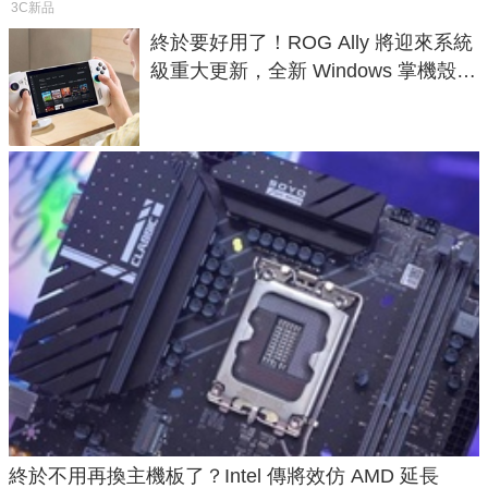
3C新品
終於要好用了！ROG Ally 將迎來系統
級重大更新，全新 Windows 掌機殼模
式讓操作就像 Xbox 一樣順暢
終於不用再換主機板了？Intel 傳將效仿 AMD 延長