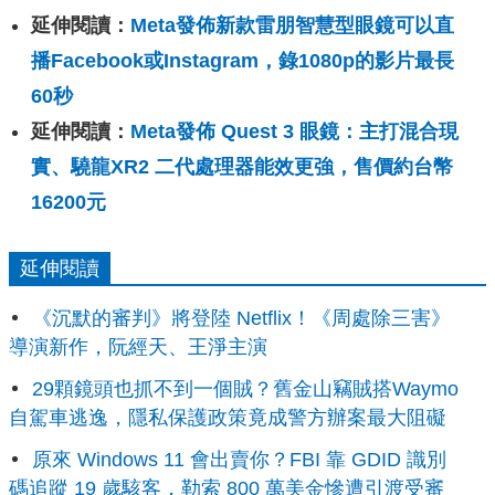
延伸閱讀：
Meta發佈新款雷朋智慧型眼鏡可以直
播Facebook或Instagram，錄1080p的影片最長
60秒
延伸閱讀：
Meta發佈 Quest 3 眼鏡：主打混合現
實、驍龍XR2 二代處理器能效更強，售價約台幣
16200元
延伸閱讀
《沉默的審判》將登陸 Netflix！《周處除三害》
導演新作，阮經天、王淨主演
29顆鏡頭也抓不到一個賊？舊金山竊賊搭Waymo
自駕車逃逸，隱私保護政策竟成警方辦案最大阻礙
原來 Windows 11 會出賣你？FBI 靠 GDID 識別
碼追蹤 19 歲駭客，勒索 800 萬美金慘遭引渡受審