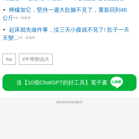
檸檬加它，堅持一週大肚腩不見了，重新回到45
公斤
PR・新素簡
起床就先做件事，沒三天小腹就不見了! 肚子一天
天變...
PR・新素簡
#ar
#半導體/晶片
送【10個ChatGPT的好工具】電子書
ADVERTISEMENT