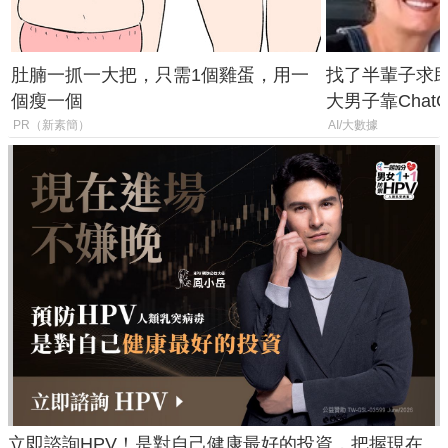
肚腩一抓一大把，只需1個雞蛋，用一
找了半輩子求助
個瘦一個
大男子靠Chat
年家人
PR（新素簡）
AI/大數據
立即諮詢HPV！是對自己健康最好的投資，把握現在