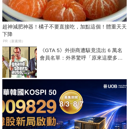
超神減肥神器！橘子不要直接吃，加點這個！體重天天
下降
PR（新素簡）
《GTA 5》外掛商遭駭竟流出 6 萬名
會員名單：外界驚呼「原來這麼多人
在開掛！」