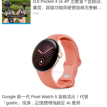
DJI Pocket 4 vs 4P 怎麼選？從鏡頭、
畫質、跟隨功能與硬體規格完整解
析，一次看懂兩台差異
評測
Google 新一代 Pixel Watch 5 規格流出！代號
「godric」現身，記憶體增強鎖定 AI 應用