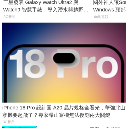
三星發表 Galaxy Watch Ultra2 與
國外神人讓Sony
Watch9 智慧手錶，導入潛水與越野跑
Windows 
導航功能
飛行超有感
3C新品
遊戲/電競
iPhone 18 Pro 設計圖 A20 晶片規格全看光，華強北山
寨機要起飛了？專家曝山寨機無法復刻兩大關鍵
3C新品