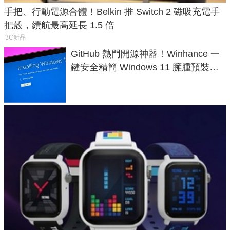
手把、行動電源合體！Belkin 推 Switch 2 磁吸充電手
把殼，續航最高延長 1.5 倍
3C新品
GitHub 熱門開源神器！Winhance 一
鍵安全精簡 Windows 11 臃腫預裝軟
體與後台追蹤