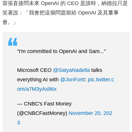
當張直接問未來 OpenAI 的 CEO 是誰時，納德拉只是
笑著說：「我會把這個問題留給 OpenAI 及其董事
會。」
"I'm committed to OpenAI and Sam..."
Microsoft CEO
@SatyaNadella
talks
everything AI with
@JonFortt
:
pic.twitter.c
om/a7M3yAs96x
— CNBC's Fast Money
(@CNBCFastMoney)
November 20, 202
3