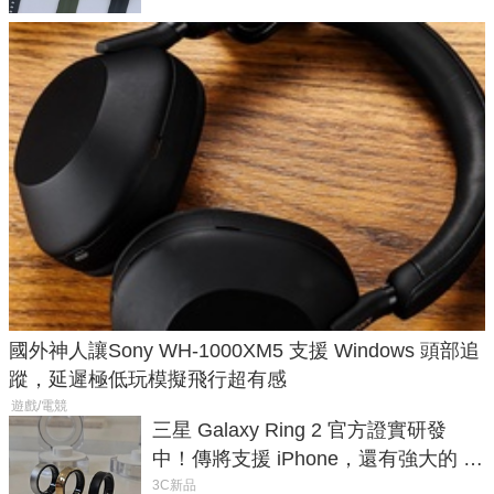
國外神人讓Sony WH-1000XM5 支援 Windows 頭部追
蹤，延遲極低玩模擬飛行超有感
遊戲/電競
三星 Galaxy Ring 2 官方證實研發
中！傳將支援 iPhone，還有強大的 AI
與智慧家電連動功能
3C新品