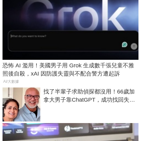
恐怖 AI 濫用！美國男子用 Grok 生成數千張兒童不雅
照後自殺，xAI 因防護失靈與不配合警方遭起訴
AI/大數據
找了半輩子求助偵探都沒用！66歲加
拿大男子靠ChatGPT，成功找回失散
50年家人