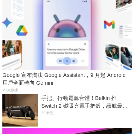
Google 宣布淘汰 Google Assistant，9 月起 Android
用戶全面轉向 Gemini
AI/大數據
手把、行動電源合體！Belkin 推
Switch 2 磁吸充電手把殼，續航最高
延長 1.5 倍
3C新品