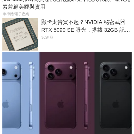
素兼顧美觀與實用
半導體/電子產業
顯卡太貴買不起？NVIDIA 秘密武器
RTX 5090 SE 曝光，搭載 32GB 記憶
體
3C新品