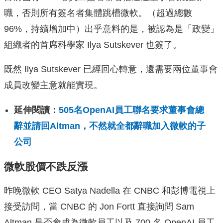
職，否則所有簽名者集體跳槽微軟。（超過總數
96%，持續增加中）出乎意料的是，被認為是「政變」
組織者的首席科學家 Ilya Sutskever 也簽了。
既然 Ilya Sutskever 已經回心轉意，還需要兩位董事會
成員改變主意就能實現。
延伸閱讀：
505名OpenAI員工聯名要求董事會總
辭並請回Altman，不然就全都辭職加入微軟的子
公司
微軟股價不跌反漲
昨晚微軟 CEO Satya Nadella 在 CNBC 和彭博電視上
接受訪問，當 CNBC 的 Jon Fortt 直接詢問 Sam
Altman 是否會成為微軟員工以及 700 名 OpenAI 員工