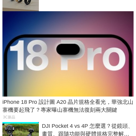
iPhone 18 Pro 設計圖 A20 晶片規格全看光，華強北山
寨機要起飛了？專家曝山寨機無法復刻兩大關鍵
3C新品
DJI Pocket 4 vs 4P 怎麼選？從鏡頭、
畫質、跟隨功能與硬體規格完整解