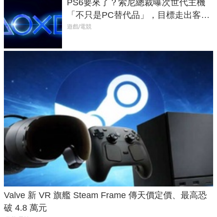
PS6要來了？索尼總裁曝次世代主機
「不只是PC替代品」，目標走出客
廳、進軍電競桌面
遊戲/電競
Valve 新 VR 旗艦 Steam Frame 傳天價定價、最高恐
破 4.8 萬元