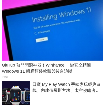
GitHub 熱門開源神器！Winhance 一鍵安全精簡
Windows 11 臃腫預裝軟體與後台追蹤
趨勢
日廠 My Play Watch 手錶專玩經典遊
戲、內建俄羅斯方塊、太空侵略者，
不過竟然不能連手機？