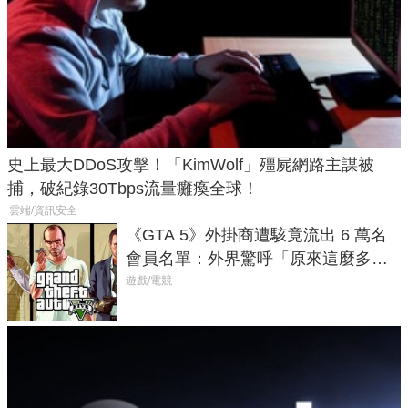
史上最大DDoS攻擊！「KimWolf」殭屍網路主謀被
捕，破紀錄30Tbps流量癱瘓全球！
雲端/資訊安全
《GTA 5》外掛商遭駭竟流出 6 萬名
會員名單：外界驚呼「原來這麼多人
在開掛！」
遊戲/電競