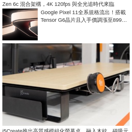
Zen 6c 混合架構，4K 120fps 與全光追時代來臨
Google Pixel 11全系規格流出！搭載
Tensor G6晶片且入手價調漲至899美
元
j5Create推出高質感模組化螢幕桌，融入木紋、磁吸元