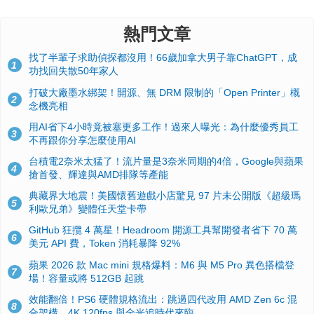
熱門文章
找了半輩子求助偵探都沒用！66歲加拿大男子靠ChatGPT，成
1
功找回失散50年家人
打破大廠墨水綁架！開源、無 DRM 限制的「Open Printer」概
2
念機亮相
用AI省下4小時竟被塞更多工作！過來人曝光：為什麼優秀員工
3
不再跟你分享怎麼使用AI
台積電2奈米太猛了！流片量是3奈米同期的4倍，Google與蘋果
4
搶首發、輝達與AMD排隊等產能
典藏界大地震！美國懷舊遊戲小店驚見 97 片未公開版《超級瑪
5
利歐兄弟》變體任天堂卡帶
GitHub 狂攬 4 萬星！Headroom 開源工具幫開發者省下 70 萬
6
美元 API 費，Token 消耗暴降 92%
蘋果 2026 款 Mac mini 規格爆料：M6 與 M5 Pro 異色搭檔登
7
場！容量或將 512GB 起跳
效能翻倍！PS6 硬體規格流出：跳過四代改用 AMD Zen 6c 混
8
合架構，4K 120fps 與全光追時代來臨