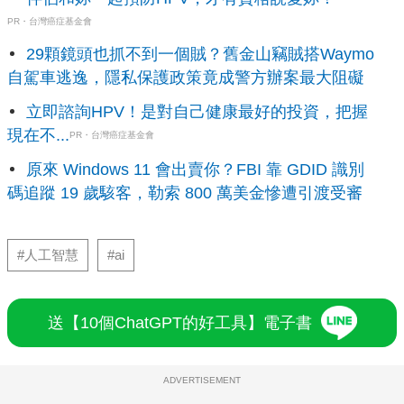
PR・台灣癌症基金會
29顆鏡頭也抓不到一個賊？舊金山竊賊搭Waymo
自駕車逃逸，隱私保護政策竟成警方辦案最大阻礙
立即諮詢HPV！是對自己健康最好的投資，把握
現在不...
PR・台灣癌症基金會
原來 Windows 11 會出賣你？FBI 靠 GDID 識別
碼追蹤 19 歲駭客，勒索 800 萬美金慘遭引渡受審
#人工智慧
#ai
送【10個ChatGPT的好工具】電子書
ADVERTISEMENT