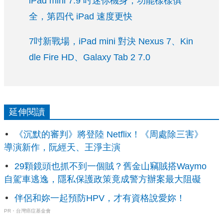
iPad mini 7.9 吋迷你機身，功能樣樣俱
全，第四代 iPad 速度更快
7吋新戰場，iPad mini 對決 Nexus 7、Kin
dle Fire HD、Galaxy Tab 2 7.0
延伸閱讀
《沉默的審判》將登陸 Netflix！《周處除三害》
導演新作，阮經天、王淨主演
29顆鏡頭也抓不到一個賊？舊金山竊賊搭Waymo
自駕車逃逸，隱私保護政策竟成警方辦案最大阻礙
伴侶和妳一起預防HPV，才有資格說愛妳！
PR・台灣癌症基金會