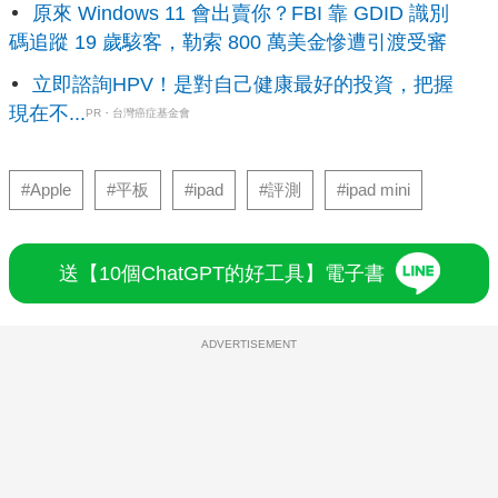
原來 Windows 11 會出賣你？FBI 靠 GDID 識別
碼追蹤 19 歲駭客，勒索 800 萬美金慘遭引渡受審
立即諮詢HPV！是對自己健康最好的投資，把握
現在不...
PR・台灣癌症基金會
#Apple
#平板
#ipad
#評測
#ipad mini
送【10個ChatGPT的好工具】電子書
ADVERTISEMENT