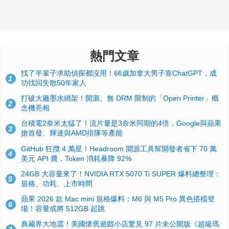
熱門文章
找了半輩子求助偵探都沒用！66歲加拿大男子靠ChatGPT，成
1
功找回失散50年家人
打破大廠墨水綁架！開源、無 DRM 限制的「Open Printer」概
2
念機亮相
台積電2奈米太猛了！流片量是3奈米同期的4倍，Google與蘋果
3
搶首發、輝達與AMD排隊等產能
GitHub 狂攬 4 萬星！Headroom 開源工具幫開發者省下 70 萬
4
美元 API 費，Token 消耗暴降 92%
24GB 大容量來了！NVIDIA RTX 5070 Ti SUPER 爆料總整理：
5
規格、功耗、上市時間
蘋果 2026 款 Mac mini 規格爆料：M6 與 M5 Pro 異色搭檔登
6
場！容量或將 512GB 起跳
典藏界大地震！美國懷舊遊戲小店驚見 97 片未公開版《超級瑪