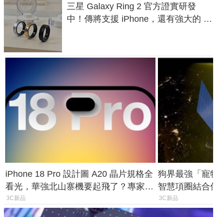
三星 Galaxy Ring 2 官方證實研發
中！傳將支援 iPhone，還有強大的 AI
與智慧家電連動功能
iPhone 18 Pro 設計圖 A20 晶片規格全
狗界最強「寵物追
看光，華強北山寨機要起飛了？專家曝
智慧項圈結合
山寨機無法復刻兩大關鍵
谷也能精準找
3C新品
3C新品