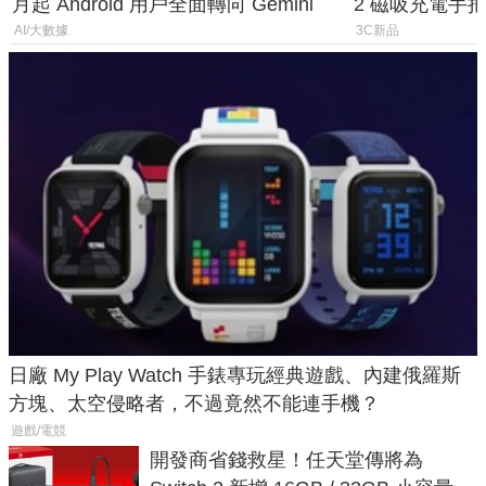
月起 Android 用戶全面轉向 Gemini
2 磁吸充電手把
倍
AI/大數據
3C新品
日廠 My Play Watch 手錶專玩經典遊戲、內建俄羅斯
方塊、太空侵略者，不過竟然不能連手機？
遊戲/電競
開發商省錢救星！任天堂傳將為