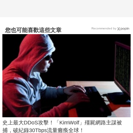
Recommended by
您也可能喜歡這些文章
史上最大DDoS攻擊！「KimWolf」殭屍網路主謀被
捕，破紀錄30Tbps流量癱瘓全球！