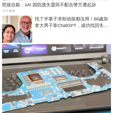
照後自殺，xAI 因防護失靈與不配合警方遭起訴
AI/大數據
找了半輩子求助偵探都沒用！66歲加
拿大男子靠ChatGPT，成功找回失散
50年家人