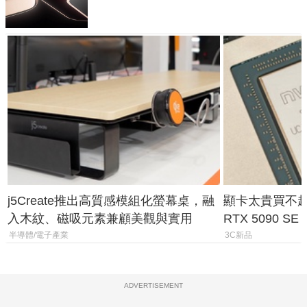
j5Create推出高質感模組化螢幕桌，融
顯卡太貴買不起？
入木紋、磁吸元素兼顧美觀與實用
RTX 5090 S
體
半導體/電子產業
3C新品
ADVERTISEMENT