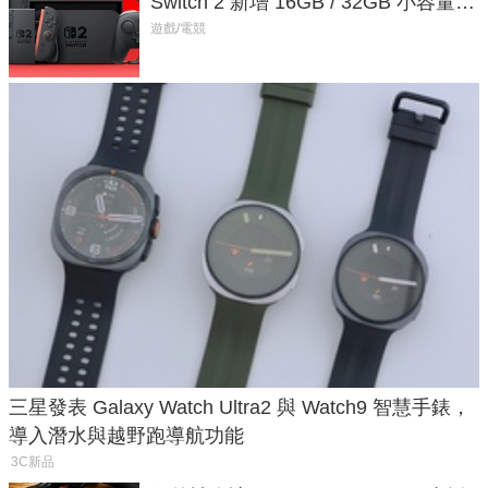
Switch 2 新增 16GB / 32GB 小容量遊
戲卡的選擇
遊戲/電競
三星發表 Galaxy Watch Ultra2 與 Watch9 智慧手錶，
導入潛水與越野跑導航功能
3C新品