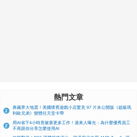
熱門文章
典藏界大地震！美國懷舊遊戲小店驚見 97 片未公開版《超級瑪
1
利歐兄弟》變體任天堂卡帶
用AI省下4小時竟被塞更多工作！過來人曝光：為什麼優秀員工
2
不再跟你分享怎麼使用AI