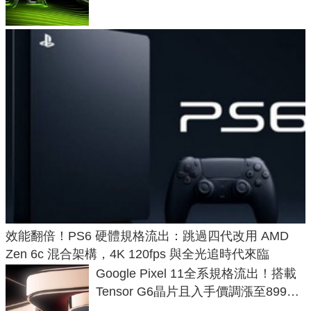
效能翻倍！PS6 硬體規格流出：跳過四代改用 AMD
Zen 6c 混合架構，4K 120fps 與全光追時代來臨
Google Pixel 11全系規格流出！搭載
Tensor G6晶片且入手價調漲至899美
元