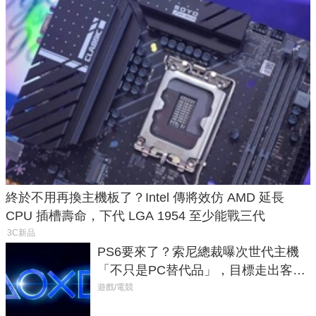
終於不用再換主機板了？Intel 傳將效仿 AMD 延長
CPU 插槽壽命，下代 LGA 1954 至少能戰三代
3C新品
PS6要來了？索尼總裁曝次世代主機
「不只是PC替代品」，目標走出客
廳、進軍電競桌面
遊戲/電競