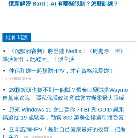
懷新解密 Bard：AI 有哪些限制？怎麼訓練？
延伸閱讀
《沉默的審判》將登陸 Netflix！《周處除三害》
導演新作，阮經天、王淨主演
伴侶和妳一起預防HPV，才有資格說愛妳！
PR・台灣癌症基金會
29顆鏡頭也抓不到一個賊？舊金山竊賊搭Waymo
自駕車逃逸，隱私保護政策竟成警方辦案最大阻礙
原來 Windows 11 會出賣你？FBI 靠 GDID 識別
碼追蹤 19 歲駭客，勒索 800 萬美金慘遭引渡受審
立即諮詢HPV！是對自己健康最好的投資，把握
現在不...
PR・台灣癌症基金會