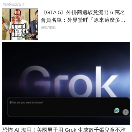
雲端/資訊安全
《GTA 5》外掛商遭駭竟流出 6 萬名
會員名單：外界驚呼「原來這麼多人
在開掛！」
遊戲/電競
恐怖 AI 濫用！美國男子用 Grok 生成數千張兒童不雅