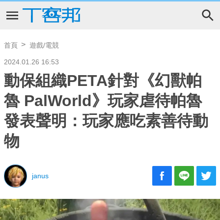
首頁
遊戲/電競
2024.01.26 16:53
動保組織PETA針對《幻獸帕
魯 PalWorld》玩家虐待帕魯
發表聲明：玩家應吃素善待動
物
janus