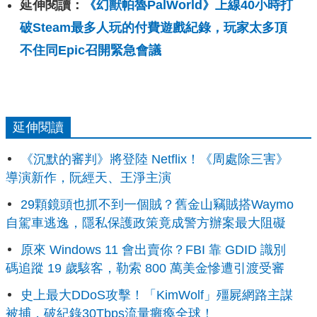
延伸閱讀：
《幻獸帕魯PalWorld》上線40小時打
破Steam最多人玩的付費遊戲紀錄，玩家太多頂
不住同Epic召開緊急會議
延伸閱讀
《沉默的審判》將登陸 Netflix！《周處除三害》
導演新作，阮經天、王淨主演
29顆鏡頭也抓不到一個賊？舊金山竊賊搭Waymo
自駕車逃逸，隱私保護政策竟成警方辦案最大阻礙
原來 Windows 11 會出賣你？FBI 靠 GDID 識別
碼追蹤 19 歲駭客，勒索 800 萬美金慘遭引渡受審
史上最大DDoS攻擊！「KimWolf」殭屍網路主謀
被捕，破紀錄30Tbps流量癱瘓全球！