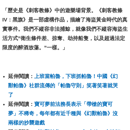
「歷史是《刺客教條》中的遊樂場背景。《刺客教條
IV：黑旗》是一部虛構作品，描繪了海盜黃金時代的真
實事件。我們不縱容非法捕鯨，就像我們不縱容海盜生
活方式”衛生條件差、掠奪、劫持船隻，以及超過法定
限度的醉酒放蕩。”一樣。」
延伸閱讀：
上班當帕魯，下班抓帕魯！中國《幻
獸帕魯》社群流傳的「帕魯守則」笑著笑著就哭
了
延伸閱讀：
寶可夢前法務長表示「帶槍的寶可
夢」不稀奇，每年都有近千種與《幻獸帕魯》沒
兩樣的抄襲遊戲