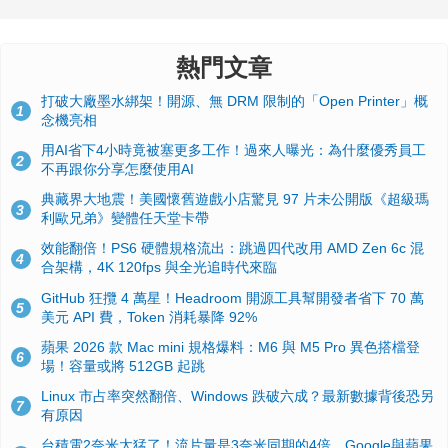
熱門文章
打破大廠墨水綁架！開源、無 DRM 限制的「Open Printer」概
1
念機亮相
用AI省下4小時竟被塞更多工作！過來人曝光：為什麼優秀員工
2
不再跟你分享怎麼使用AI
典藏界大地震！美國懷舊遊戲小店驚見 97 片未公開版《超級瑪
3
利歐兄弟》變體任天堂卡帶
效能翻倍！PS6 硬體規格流出：跳過四代改用 AMD Zen 6c 混
4
合架構，4K 120fps 與全光追時代來臨
GitHub 狂攬 4 萬星！Headroom 開源工具幫開發者省下 70 萬
5
美元 API 費，Token 消耗暴降 92%
蘋果 2026 款 Mac mini 規格爆料：M6 與 M5 Pro 異色搭檔登
6
場！容量或將 512GB 起跳
Linux 市占率突然翻倍、Windows 跌破六成？最新數據背後恐另
7
有原因
台積電2奈米太猛了！流片量是3奈米同期的4倍，Google與蘋果