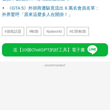
《GTA 5》外掛商遭駭竟流出 6 萬名會員名單：
外界驚呼「原來這麼多人在開掛！」
#遊戲話題
#帕魯
#palworld
#幻獸帕魯
送【10個ChatGPT的好工具】電子書
ADVERTISEMENT