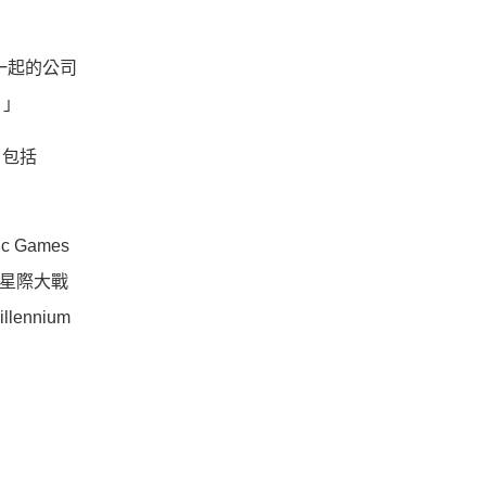
在一起的公司
。」
，包括
 Games
《星際大戰
nnium