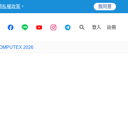
隱私權政策
。
我同意
登入
註冊
OMPUTEX 2026