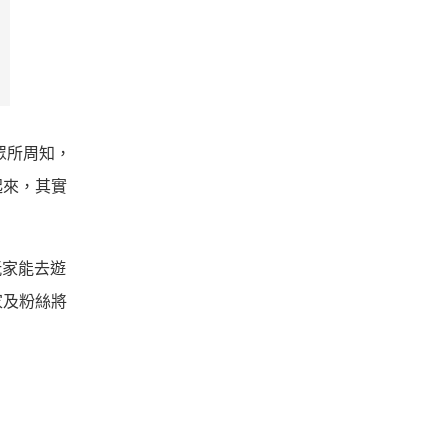
位，眾所周知，
起來，其實
玩家能去遊
家及粉絲將