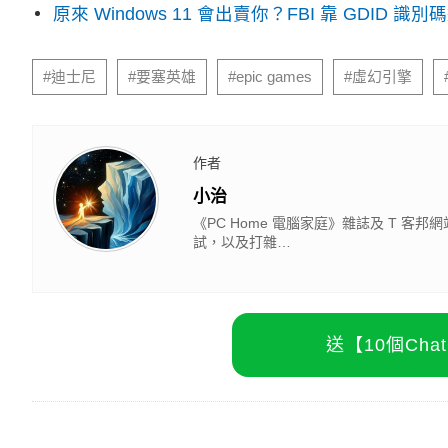
原來 Windows 11 會出賣你？FBI 靠 GDID 
#迪士尼
#要塞英雄
#epic games
#虛幻引擎
作者
小治
《PC Home 電腦家庭》雜誌及 T
試，以及打雜…
送【10個Ch