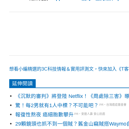
想看小編精選的3C科技情報＆實用評測文，快來加入《T客邦
延伸閱讀
《沉默的審判》將登陸 Netflix！《周處除三害
驚！每2男就有1人中標？不可能吧？
PR・台灣癌症基金會
報復性熬夜 癌細胞數攀升
PR・安達人壽 安心抗癌
29顆鏡頭也抓不到一個賊？舊金山竊賊搭Waym