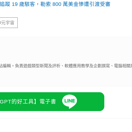
識別碼追蹤 19 歲駭客，勒索 800 萬美金慘遭引渡受審
#元宇宙
 客邦網站編輯。負責遊戲類型新聞及評析、軟體應用教學及企劃撰寫、電腦相
atGPT的好工具】電子書