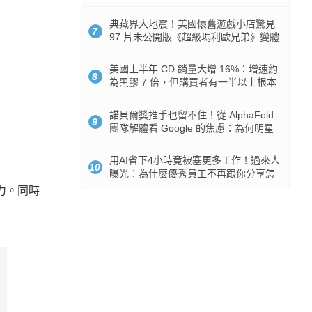
512GB 起跳
典藏界大地震！美國懷舊遊戲小店驚見
7
97 片未公開版《超級瑪利歐兄弟》變體
任天堂卡帶
美國上半年 CD 銷量大增 16%：增速約
8
為黑膠 7 倍，但購買者有一半以上根本
沒有播放器
諾貝爾獎推手也留不住！從 AlphaFold
9
團隊解體看 Google 的焦慮：為何明星
實驗室要為 Gemini 讓路？
用AI省下4小時竟被塞更多工作！過來人
10
曝光：為什麼優秀員工不再跟你分享怎
麼使用AI
響力。同時