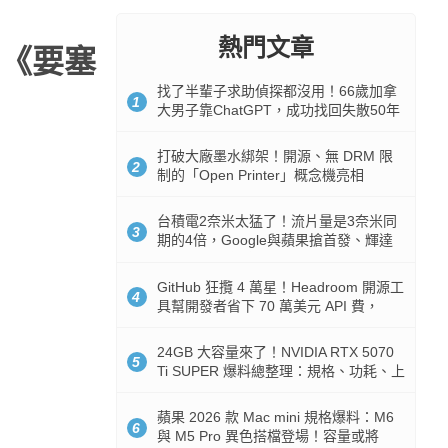
熱門文章
在《要塞
找了半輩子求助偵探都沒用！66歲加拿
1
大男子靠ChatGPT，成功找回失散50年
家人
打破大廠墨水綁架！開源、無 DRM 限
2
制的「Open Printer」概念機亮相
台積電2奈米太猛了！流片量是3奈米同
3
期的4倍，Google與蘋果搶首發、輝達
與AMD排隊等產能
GitHub 狂攬 4 萬星！Headroom 開源工
4
具幫開發者省下 70 萬美元 API 費，
Token 消耗暴降 92%
24GB 大容量來了！NVIDIA RTX 5070
5
Ti SUPER 爆料總整理：規格、功耗、上
市時間
蘋果 2026 款 Mac mini 規格爆料：M6
6
與 M5 Pro 異色搭檔登場！容量或將