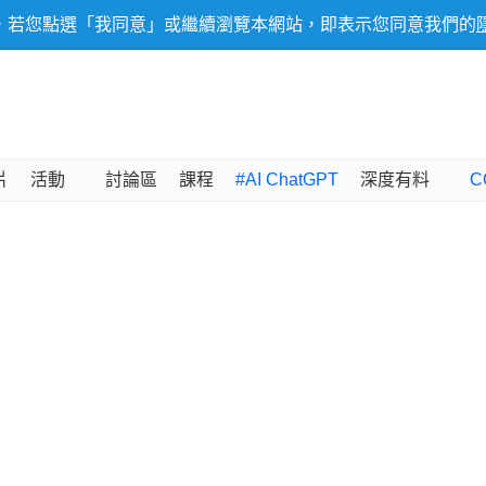
，若您點選「我同意」或繼續瀏覽本網站，即表示您同意我們的
片
活動
討論區
課程
#AI ChatGPT
深度有料
C