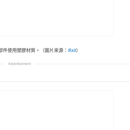
前方部件使用塑膠材質。
（圖片來源：
ifixit
）