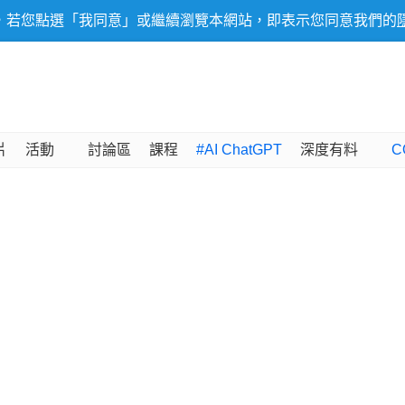
，若您點選「我同意」或繼續瀏覽本網站，即表示您同意我們的
片
活動
討論區
課程
#AI ChatGPT
深度有料
C