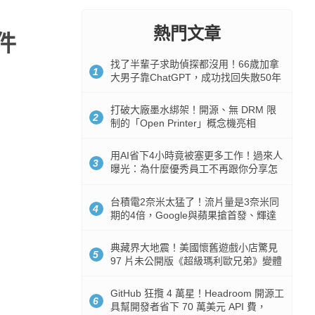
熱門文章
件
找了半輩子求助偵探都沒用！66歲加拿
1
大男子靠ChatGPT，成功找回失散50年
家人
打破大廠墨水綁架！開源、無 DRM 限
2
制的「Open Printer」概念機亮相
用AI省下4小時竟被塞更多工作！過來人
3
曝光：為什麼優秀員工不再跟你分享怎
麼使用AI
台積電2奈米太猛了！流片量是3奈米同
4
期的4倍，Google與蘋果搶首發、輝達
與AMD排隊等產能
典藏界大地震！美國懷舊遊戲小店驚見
5
97 片未公開版《超級瑪利歐兄弟》變體
任天堂卡帶
GitHub 狂攬 4 萬星！Headroom 開源工
6
具幫開發者省下 70 萬美元 API 費，