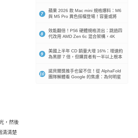
Token 消耗暴降 92%
蘋果 2026 款 Mac mini 規格爆料：M6
7
與 M5 Pro 異色搭檔登場！容量或將
512GB 起跳
效能翻倍！PS6 硬體規格流出：跳過四
8
代改用 AMD Zen 6c 混合架構，4K
120fps 與全光追時代來臨
美國上半年 CD 銷量大增 16%：增速約
9
為黑膠 7 倍，但購買者有一半以上根本
沒有播放器
諾貝爾獎推手也留不住！從 AlphaFold
10
團隊解體看 Google 的焦慮：為何明星
實驗室要為 Gemini 讓路？
光光，然後
個清清楚