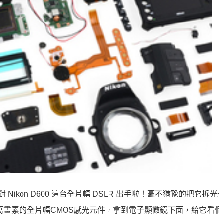
 Nikon D600 這台全片幅 DSLR 出手啦！毫不猶豫的把它拆
0萬畫素的全片幅CMOS感光元件，拿到電子顯微鏡下面，給它看