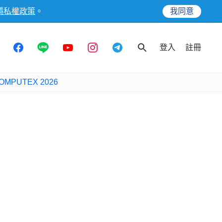
隱私權政策
。
我同意
登入
註冊
OMPUTEX 2026