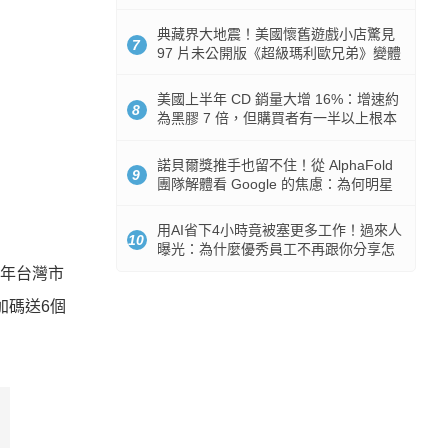
512GB 起跳
典藏界大地震！美國懷舊遊戲小店驚見
7
97 片未公開版《超級瑪利歐兄弟》變體
任天堂卡帶
美國上半年 CD 銷量大增 16%：增速約
8
為黑膠 7 倍，但購買者有一半以上根本
沒有播放器
諾貝爾獎推手也留不住！從 AlphaFold
9
團隊解體看 Google 的焦慮：為何明星
實驗室要為 Gemini 讓路？
用AI省下4小時竟被塞更多工作！過來人
10
曝光：為什麼優秀員工不再跟你分享怎
麼使用AI
8年台灣市
員加碼送6個