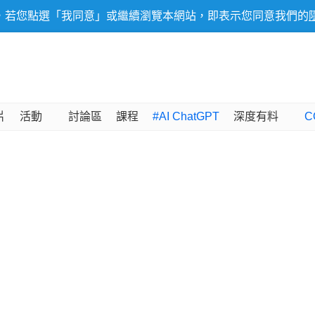
，若您點選「我同意」或繼續瀏覽本網站，即表示您同意我們的
片
活動
討論區
課程
#AI ChatGPT
深度有料
C