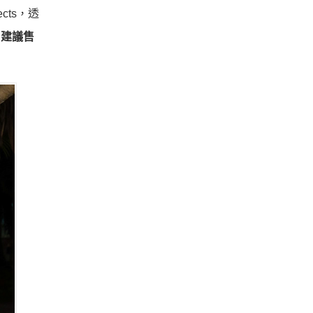
ects，透
！
建議售