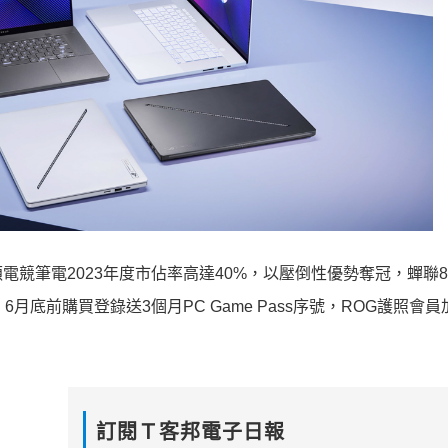
競筆電2023年度市佔率高達40%，以壓倒性優勢奪冠，蟬聯
惠，6月底前購買登錄送3個月PC Game Pass序號，ROG護照會
訂閱Ｔ客邦電子日報