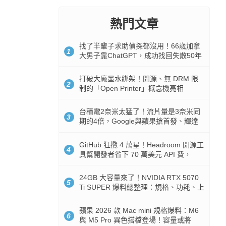
熱門文章
找了半輩子求助偵探都沒用！66歲加拿
1
大男子靠ChatGPT，成功找回失散50年
家人
打破大廠墨水綁架！開源、無 DRM 限
2
制的「Open Printer」概念機亮相
台積電2奈米太猛了！流片量是3奈米同
3
期的4倍，Google與蘋果搶首發、輝達
與AMD排隊等產能
GitHub 狂攬 4 萬星！Headroom 開源工
4
具幫開發者省下 70 萬美元 API 費，
Token 消耗暴降 92%
24GB 大容量來了！NVIDIA RTX 5070
5
Ti SUPER 爆料總整理：規格、功耗、上
市時間
蘋果 2026 款 Mac mini 規格爆料：M6
6
與 M5 Pro 異色搭檔登場！容量或將