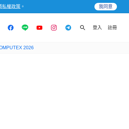
隱私權政策
。
我同意
登入
註冊
OMPUTEX 2026