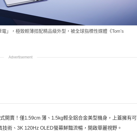
AI電競筆電」，極致輕薄搭配精品級外型，被全球指標性媒體《Tom's
旬正式開賣！僅1.59cm 薄、1.5kg輕全鋁合金美型機身，上蓋擁有
霓真技術、3K 120Hz OLED螢幕鮮豔流暢，開啟華麗視野。