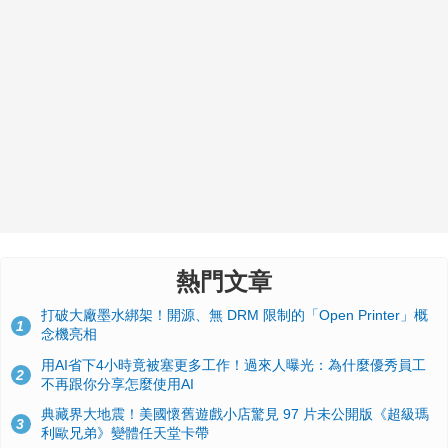
熱門文章
打破大廠墨水綁架！開源、無 DRM 限制的「Open Printer」概
1
念機亮相
用AI省下4小時竟被塞更多工作！過來人曝光：為什麼優秀員工
2
不再跟你分享怎麼使用AI
典藏界大地震！美國懷舊遊戲小店驚見 97 片未公開版《超級瑪
3
利歐兄弟》變體任天堂卡帶