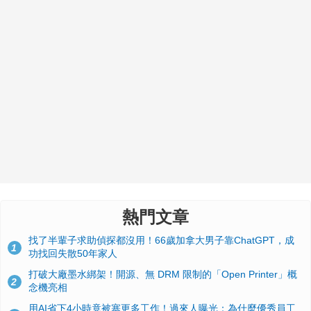
熱門文章
找了半輩子求助偵探都沒用！66歲加拿大男子靠ChatGPT，成
1
功找回失散50年家人
打破大廠墨水綁架！開源、無 DRM 限制的「Open Printer」概
2
念機亮相
用AI省下4小時竟被塞更多工作！過來人曝光：為什麼優秀員工