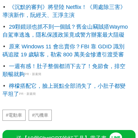
《沉默的審判》將登陸 Netflix！《周處除三害》
導演新作，阮經天、王淨主演
29顆鏡頭也抓不到一個賊？舊金山竊賊搭Waymo
自駕車逃逸，隱私保護政策竟成警方辦案最大阻礙
原來 Windows 11 會出賣你？FBI 靠 GDID 識別
碼追蹤 19 歲駭客，勒索 800 萬美金慘遭引渡受審
一週有感！肚子整個都消下去了！免節食，排空
順暢就夠
PR・新素簡
檸檬搭配它，臉上斑點全部消失了，小肚子都變
平坦了
PR・新素簡
#電動車
#汽機車