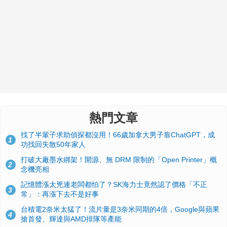
熱門文章
找了半輩子求助偵探都沒用！66歲加拿大男子靠ChatGPT，成
1
功找回失散50年家人
打破大廠墨水綁架！開源、無 DRM 限制的「Open Printer」概
2
念機亮相
記憶體漲太兇連老闆都怕了？SK海力士竟然認了價格「不正
3
常」：再漲下去不是好事
台積電2奈米太猛了！流片量是3奈米同期的4倍，Google與蘋果
4
搶首發、輝達與AMD排隊等產能