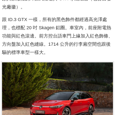
光廠徽）。
跟 ID.3 GTX 一樣，所有的黑色飾件都經過高光澤處
理，也標配 20 吋 Skagen 鋁圈。車室內，前座附電熱
功能與紅色滾邊。前方控台語車門上緣加入紅色飾條、
方向盤加入紅色縫線。1714 公升的行李廂空間也跟後
驅的標準車型一樣大。