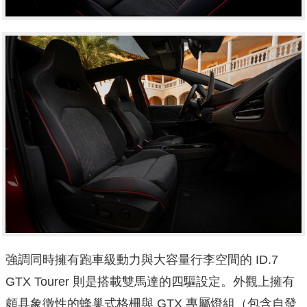
強調同時擁有跑車級動力與大容量行李空間的 ID.7
GTX Tourer 則是搭載雙馬達的四驅設定。外觀上擁有
頗具象徵性的蜂巢式格柵與 GTX 專屬燈組（包含自發