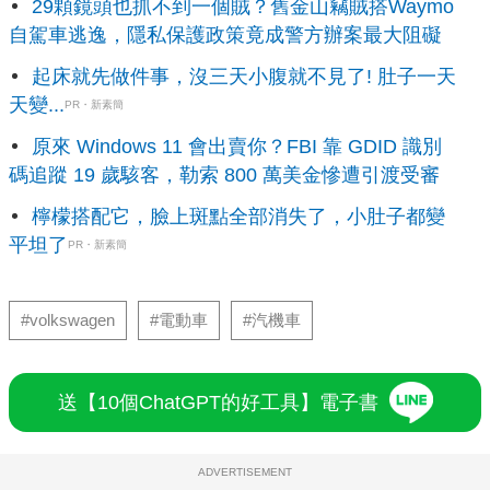
29顆鏡頭也抓不到一個賊？舊金山竊賊搭Waymo
自駕車逃逸，隱私保護政策竟成警方辦案最大阻礙
起床就先做件事，沒三天小腹就不見了! 肚子一天
天變...
PR・新素簡
原來 Windows 11 會出賣你？FBI 靠 GDID 識別
碼追蹤 19 歲駭客，勒索 800 萬美金慘遭引渡受審
檸檬搭配它，臉上斑點全部消失了，小肚子都變
平坦了
PR・新素簡
#volkswagen
#電動車
#汽機車
送【10個ChatGPT的好工具】電子書
ADVERTISEMENT