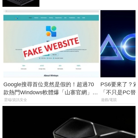
Google搜尋首位竟然是假的！超過70
PS6要來了？
款熱門Windows軟體爆「山寨官網」危
「不只是PC替
機
廳、進軍電競
雲端/資訊安全
遊戲/電競