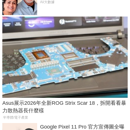
50年家人
AI/大數據
Asus展示2026年全新ROG Strix Scar 18，拆開看看暴
力散熱器長什麼樣
半導體/電子產業
Google Pixel 11 Pro 官方宣傳圖全曝