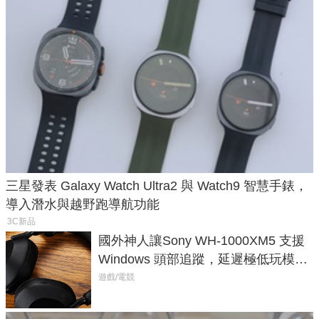
三星發表 Galaxy Watch Ultra2 與 Watch9 智慧手錶，
導入潛水與越野跑導航功能
3C新品
國外神人讓Sony WH-1000XM5 支援
Windows 頭部追蹤，延遲極低玩模擬
飛行超有感
遊戲/電競