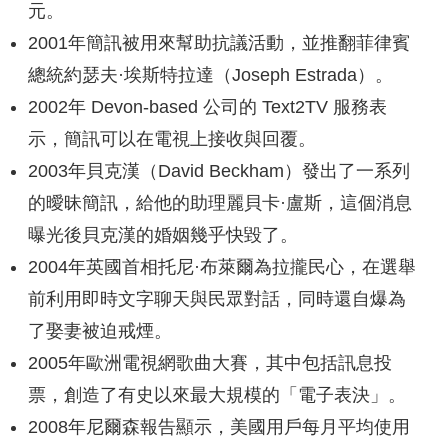
元。
2001年簡訊被用來幫助抗議活動，並推翻菲律賓
總統約瑟夫·埃斯特拉達（Joseph Estrada）。
2002年 Devon-based 公司的 Text2TV 服務表
示，簡訊可以在電視上接收與回覆。
2003年貝克漢（David Beckham）發出了一系列
的曖昧簡訊，給他的助理麗貝卡·盧斯，這個消息
曝光後貝克漢的婚姻幾乎快毀了。
2004年英國首相托尼·布萊爾為拉攏民心，在選舉
前利用即時文字聊天與民眾對話，同時還自爆為
了娶妻被迫戒煙。
2005年歐洲電視網歌曲大賽，其中包括訊息投
票，創造了有史以來最大規模的「電子表決」。
2008年尼爾森報告顯示，美國用戶每月平均使用