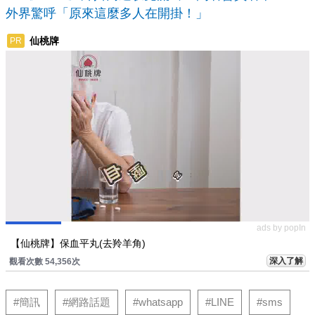
外界驚呼「原來這麼多人在開掛！」
仙桃牌
PR
ads by popIn
【仙桃牌】保血平丸(去羚羊角)
深入了解
觀看次數 54,356次
#簡訊
#網路話題
#whatsapp
#LINE
#sms