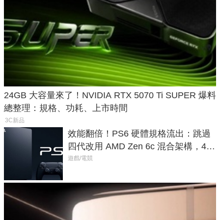
24GB 大容量來了！NVIDIA RTX 5070 Ti SUPER 爆料
總整理：規格、功耗、上市時間
3C新品
效能翻倍！PS6 硬體規格流出：跳過
四代改用 AMD Zen 6c 混合架構，4K
120fps 與全光追時代來臨
遊戲/電競