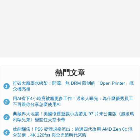
熱門文章
打破大廠墨水綁架！開源、無 DRM 限制的「Open Printer」概
1
念機亮相
用AI省下4小時竟被塞更多工作！過來人曝光：為什麼優秀員工
2
不再跟你分享怎麼使用AI
典藏界大地震！美國懷舊遊戲小店驚見 97 片未公開版《超級瑪
3
利歐兄弟》變體任天堂卡帶
效能翻倍！PS6 硬體規格流出：跳過四代改用 AMD Zen 6c 混
4
合架構，4K 120fps 與全光追時代來臨