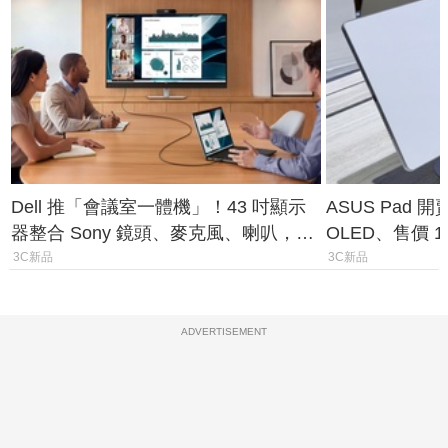
Dell 推「會議室一體機」！43 吋顯示
ASUS Pad 開
器整合 Sony 鏡頭、麥克風、喇叭，一
OLED、售價 1
條 USB-C 就能開會
費最低 0 元入
3C新品
3C新品
ADVERTISEMENT