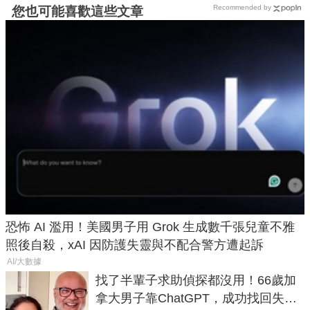
Recommended by
您也可能喜歡這些文章
恐怖 AI 濫用！美國男子用 Grok 生成數千張兒童不雅
照後自殺，xAI 因防護失靈與不配合警方遭起訴
AI/大數據
找了半輩子求助偵探都沒用！66歲加
拿大男子靠ChatGPT，成功找回失散