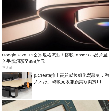
Google Pixel 11全系規格流出！搭載Tensor G6晶片且
入手價調漲至899美元
3C新品
j5Create推出高質感模組化螢幕桌，融
入木紋、磁吸元素兼顧美觀與實用