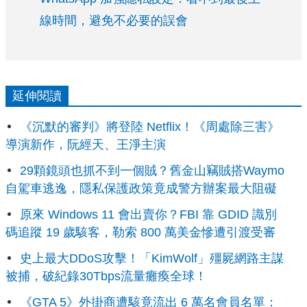
線時間，避免不必要的誤會
延伸閱讀
《沉默的審判》將登陸 Netflix！《周處除三害》
導演新作，阮經天、王淨主演
29顆鏡頭也抓不到一個賊？舊金山竊賊搭Waymo
自駕車逃逸，隱私保護政策竟成警方辦案最大阻礙
原來 Windows 11 會出賣你？FBI 靠 GDID 識別
碼追蹤 19 歲駭客，勒索 800 萬美金慘遭引渡受審
史上最大DDoS攻擊！「KimWolf」殭屍網路主謀
被捕，破紀錄30Tbps流量癱瘓全球！
《GTA 5》外掛商遭駭竟流出 6 萬名會員名單：