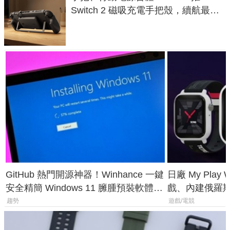
Switch 2 磁吸充電手把殼，續航最高
延長 1.5 倍
GitHub 熱門開源神器！Winhance 一鍵
日廠 My Play
安全精簡 Windows 11 臃腫預裝軟體與
戲、內建俄羅
後台追蹤
過竟然不能連
趨勢
遊戲/電競