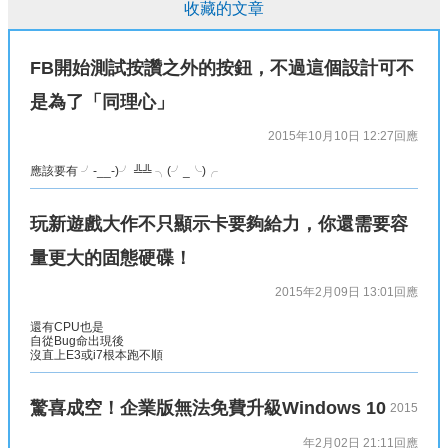
收藏的文章
FB開始測試按讚之外的按鈕，不過這個設計可不
是為了「同理心」
2015年10月10日 12:27
回應
應該要有 ╯-__-)╯ ╩╩ ╮(╯_╰)╭
玩新遊戲大作不只顯示卡要夠給力，你還需要容
量更大的固態硬碟！
2015年2月09日 13:01
回應
還有CPU也是
自從Bug命出現後
沒直上E3或i7根本跑不順
驚喜成空！企業版無法免費升級Windows 10
2015
年2月02日 21:11
回應