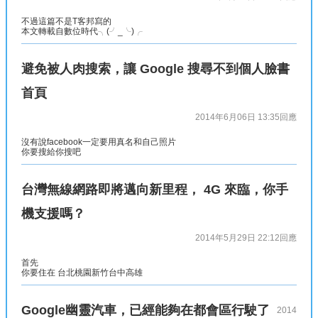
不過這篇不是T客邦寫的
本文轉載自數位時代╮(╯_╰)╭
避免被人肉搜索，讓 Google 搜尋不到個人臉書
首頁
2014年6月06日 13:35
回應
沒有說facebook一定要用真名和自己照片
你要搜給你搜吧
台灣無線網路即將邁向新里程， 4G 來臨，你手
機支援嗎？
2014年5月29日 22:12
回應
首先
你要住在 台北桃園新竹台中高雄
Google幽靈汽車，已經能夠在都會區行駛了
2014