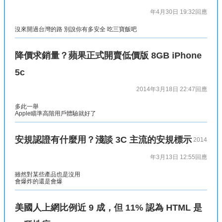
年4月30日 19:32
回應
沒來開過台灣的路 別說你有多安全 吃三寶飯吧
降價求銷量？蘋果正式開賣低價版 8GB iPhone
5c
2014年3月18日 22:47
回應
多此一舉
Apple瞄準高階用戶體驗就好了
安規認證有什麼用？淺談 3C 主流的安規標示
2014
年3月13日 12:55
回應
雖然對某些產品也是沒用
會爆炸的還是會爆
美國人上網比例近 9 成，但 11% 認為 HTML 是