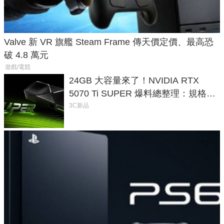
Valve 新 VR 旗艦 Steam Frame 傳天價定價、最高恐
破 4.8 萬元
遊戲/電競
24GB 大容量來了！NVIDIA RTX
5070 Ti SUPER 爆料總整理：規格、
功耗、上市時間
3C新品