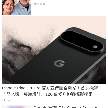
50年家人
AI/大數據
Google Pixel 11 Pro 官方宣傳圖全曝光！首見機背
「發光環」專屬設計、120 倍變焦挑戰攝影極限
3C新品
Google 宣布淘汰 Google Assistant，