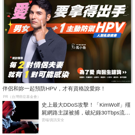
伴侶和妳一起預防HPV，才有資格說愛妳！
PR（台灣癌症基金會）
史上最大DDoS攻擊！「KimWolf」殭
屍網路主謀被捕，破紀錄30Tbps流量
癱瘓全球！
雲端/資訊安全