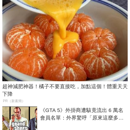
超神減肥神器！橘子不要直接吃，加點這個！體重天天
下降
PR（新素簡）
《GTA 5》外掛商遭駭竟流出 6 萬名
會員名單：外界驚呼「原來這麼多人
在開掛！」