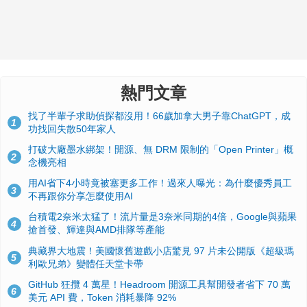
熱門文章
找了半輩子求助偵探都沒用！66歲加拿大男子靠ChatGPT，成
1
功找回失散50年家人
打破大廠墨水綁架！開源、無 DRM 限制的「Open Printer」概
2
念機亮相
用AI省下4小時竟被塞更多工作！過來人曝光：為什麼優秀員工
3
不再跟你分享怎麼使用AI
台積電2奈米太猛了！流片量是3奈米同期的4倍，Google與蘋果
4
搶首發、輝達與AMD排隊等產能
典藏界大地震！美國懷舊遊戲小店驚見 97 片未公開版《超級瑪
5
利歐兄弟》變體任天堂卡帶
GitHub 狂攬 4 萬星！Headroom 開源工具幫開發者省下 70 萬
6
美元 API 費，Token 消耗暴降 92%