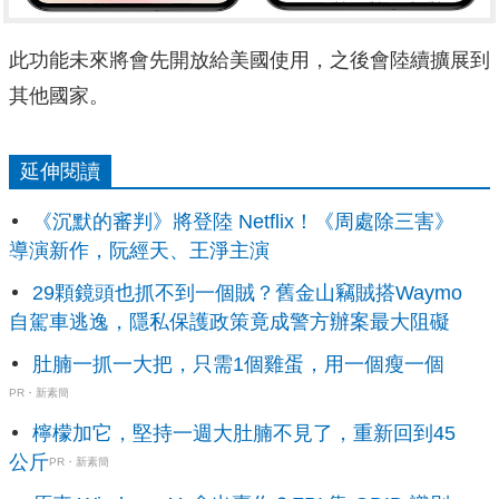
此功能未來將會先開放給美國使用，之後會陸續擴展到
其他國家。
延伸閱讀
《沉默的審判》將登陸 Netflix！《周處除三害》
導演新作，阮經天、王淨主演
29顆鏡頭也抓不到一個賊？舊金山竊賊搭Waymo
自駕車逃逸，隱私保護政策竟成警方辦案最大阻礙
肚腩一抓一大把，只需1個雞蛋，用一個瘦一個
PR・新素簡
檸檬加它，堅持一週大肚腩不見了，重新回到45
公斤
PR・新素簡