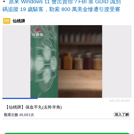
原來 Windows 11 會出賣你？FBI 靠 GDID 識別
碼追蹤 19 歲駭客，勒索 800 萬美金慘遭引渡受審
仙桃牌
PR
ads by popIn
【仙桃牌】保血平丸(去羚羊角)
深入了解
觀看次數 46,661次