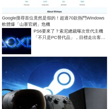
Google搜尋首位竟然是假的！超過70款熱門Windows
軟體爆「山寨官網」危機
PS6要來了？索尼總裁曝次世代主機
「不只是PC替代品」，目標走出客
廳、進軍電競桌面