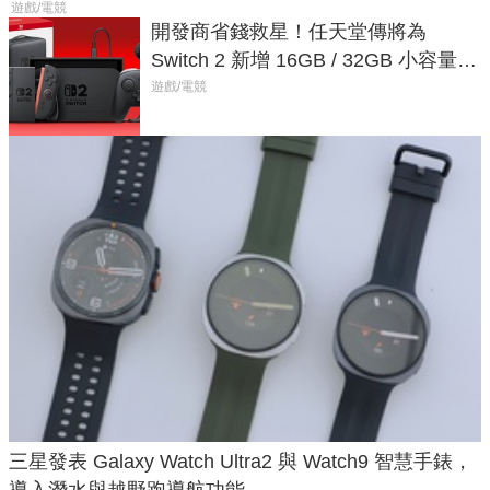
遊戲/電競
開發商省錢救星！任天堂傳將為
Switch 2 新增 16GB / 32GB 小容量遊
戲卡的選擇
遊戲/電競
三星發表 Galaxy Watch Ultra2 與 Watch9 智慧手錶，
導入潛水與越野跑導航功能