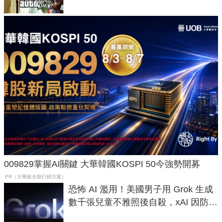
009829掌握AI關鍵 大華韓國KOSPI 50今強勢開募
PR（大華銀全能行銷方案）
恐怖 AI 濫用！美國男子用 Grok 生成
數千張兒童不雅照後自殺，xAI 因防護
失靈與不配合警方遭起訴