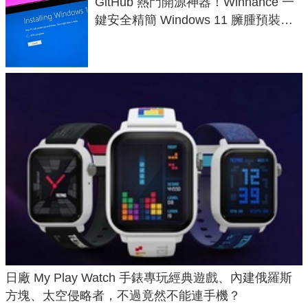
GitHub 熱門開源神器！Winhance 一
鍵安全精簡 Windows 11 臃腫預裝軟
體與後台追蹤
日廠 My Play Watch 手錶專玩經典遊戲、內建俄羅斯
方塊、太空侵略者，不過竟然不能連手機？