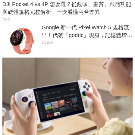
DJI Pocket 4 vs 4P 怎麼選？從鏡頭、畫質、跟隨功能
與硬體規格完整解析，一次看懂兩台差異
評測
Google 新一代 Pixel Watch 5 規格流
出！代號「godric」現身，記憶體增強
鎖定 AI 應用
3C新品