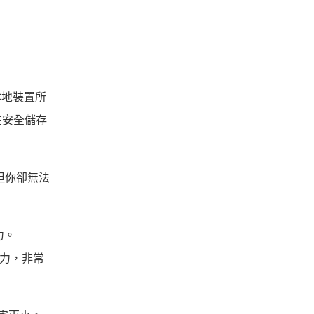
本地裝置所
在安全儲存
但你卻無法
力。
精力，非常