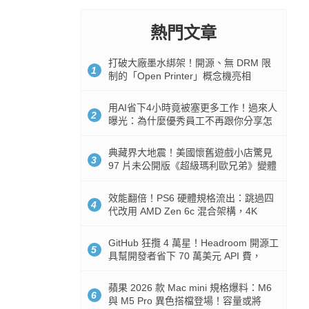
熱門文章
打破大廠墨水綁架！開源、無 DRM 限
1
制的「Open Printer」概念機亮相
用AI省下4小時竟被塞更多工作！過來人
2
曝光：為什麼優秀員工不再跟你分享怎
麼使用AI
典藏界大地震！美國懷舊遊戲小店驚見
3
97 片未公開版《超級瑪利歐兄弟》變體
任天堂卡帶
效能翻倍！PS6 硬體規格流出：跳過四
4
代改用 AMD Zen 6c 混合架構，4K
120fps 與全光追時代來臨
GitHub 狂攬 4 萬星！Headroom 開源工
5
具幫開發者省下 70 萬美元 API 費，
Token 消耗暴降 92%
蘋果 2026 款 Mac mini 規格爆料：M6
6
與 M5 Pro 異色搭檔登場！容量或將