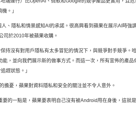
端運行）比OpenAI、微軟和Google的競爭產品更實用，且
開飛機。」
了對個人、隱私和情景感知AI的承諾。很高興看到蘋果在展示AI時強
該公司於2010年被蘋果收購。
力保持沒有對用戶隱私有太多冒犯的情況下，與競爭對手競爭。
強大的新功能，並向我們展示新的做事方式。而這一次，所有宣佈的產品
於追趕狀態。」
共享資料的擔憂，蘋果對資料隱私和安全的關注並不令人意外。
很重要的一點是，蘋果要表明自己沒有被Android甩在身後，這就