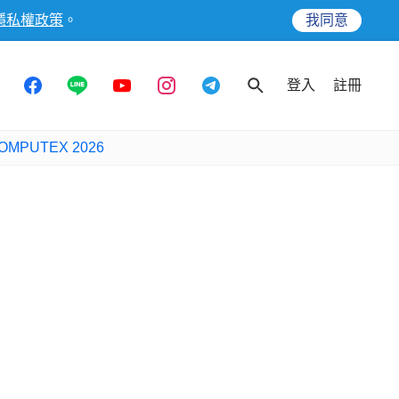
隱私權政策
。
我同意
登入
註冊
OMPUTEX 2026