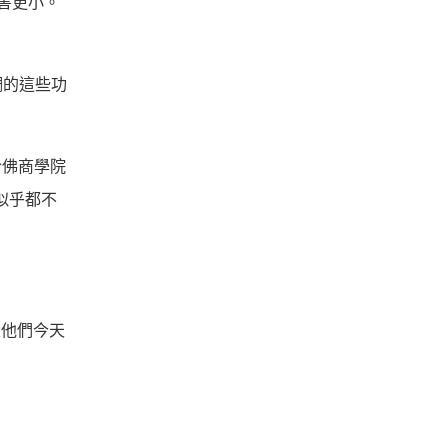
危害更小。
調的這些功
哈佛商學院
似乎都不
是他們今天