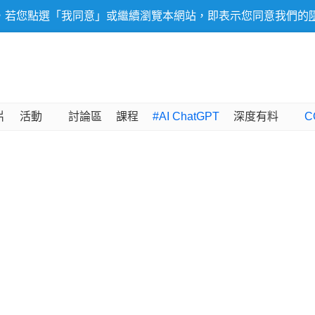
，若您點選「我同意」或繼續瀏覽本網站，即表示您同意我們的
片
活動
討論區
課程
#AI ChatGPT
深度有料
C