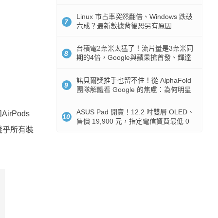
512GB 起跳
Linux 市占率突然翻倍、Windows 跌破
7
六成？最新數據背後恐另有原因
台積電2奈米太猛了！流片量是3奈米同
8
期的4倍，Google與蘋果搶首發、輝達
與AMD排隊等產能
諾貝爾獎推手也留不住！從 AlphaFold
9
團隊解體看 Google 的焦慮：為何明星
實驗室要為 Gemini 讓路？
ASUS Pad 開賣！12.2 吋雙層 OLED、
rPods
10
售價 19,900 元，指定電信資費最低 0
的幾乎所有裝
元入手