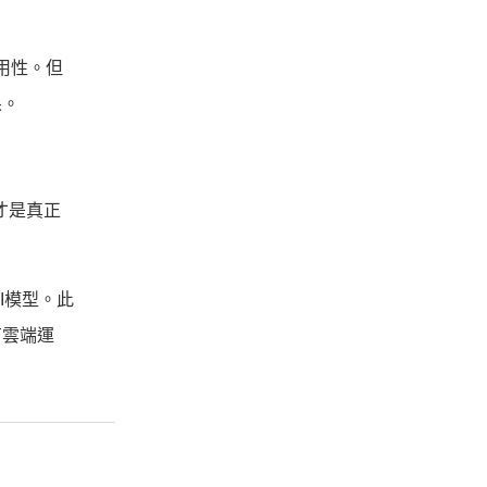
實用性。但
果。
麼才是真正
AI模型。此
有雲端運