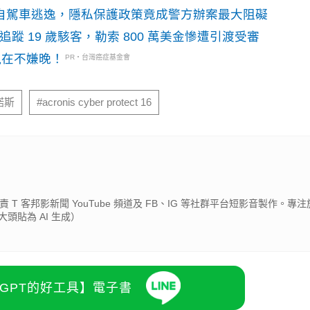
o自駕車逃逸，隱私保護政策竟成警方辦案最大阻礙
識別碼追蹤 19 歲駭客，勒索 800 萬美金慘遭引渡受審
現在不嫌晚！
PR・台灣癌症基金會
諾斯
#acronis cyber protect 16
 T 客邦影新聞 YouTube 頻道及 FB、IG 等社群平台短影音製作。專注於
頭貼為 AI 生成）
atGPT的好工具】電子書