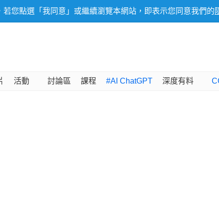
，若您點選「我同意」或繼續瀏覽本網站，即表示您同意我們的
片
活動
討論區
課程
#AI ChatGPT
深度有料
C