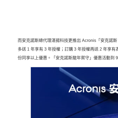
而安克諾斯總代理湛揚科技更推出 Acronis「安克諾斯 龍年禦
多送 1 年享有 3 年授權；訂購 3 年授權再送 2 年享
份同享以上優惠。「安克諾斯龍年禦守」優惠活動到 9/