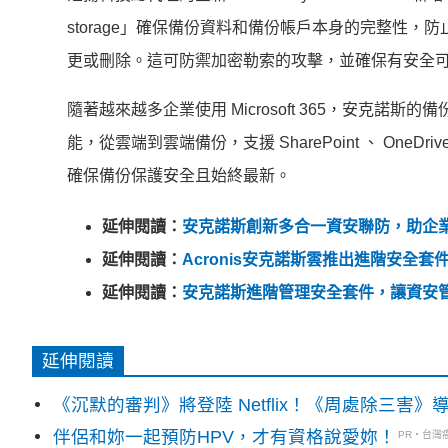
storage」確保備份資料和備份帳戶本身的完整性
更或刪除。這可防禦加密勒索的攻擊，並確保有安全
隨著越來越多企業使用 Microsoft 365，安克諾斯的備份訂
能，從雲端到雲端備份，支援 SharePoint 、 OneDri
確保備份保護安全且始終最新。
延伸閱讀：
安克諾斯創新多合一資安聯防，助企
延伸閱讀：
Acronis安克諾斯雲推出進階安全
延伸閱讀：
安克諾斯進階管理安全套件，讓資安
延伸閱讀
《沉默的審判》將登陸 Netflix！《周處除三害
伴侶和妳一起預防HPV，才有資格說愛妳！
PR・台灣