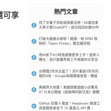
熱門文章
購還可享
找了半輩子求助偵探都沒用！66歲加拿
1
大男子靠ChatGPT，成功找回失散50年
家人
打破大廠墨水綁架！開源、無 DRM 限
2
制的「Open Printer」概念機亮相
用AI省下4小時竟被塞更多工作！過來人
3
曝光：為什麼優秀員工不再跟你分享怎
麼使用AI
台積電2奈米太猛了！流片量是3奈米同
4
期的4倍，Google與蘋果搶首發、輝達
與AMD排隊等產能
典藏界大地震！美國懷舊遊戲小店驚見
5
97 片未公開版《超級瑪利歐兄弟》變體
任天堂卡帶
GitHub 狂攬 4 萬星！Headroom 開源工
6
具幫開發者省下 70 萬美元 API 費，