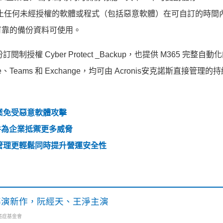
，防止任何未經授權的軟體或程式（包括惡意軟體）在可自訂的時間
可靠的備份資料可使用。
閱制授權 Cyber Protect _Backup，也提供 M365 完整自
ve、Teams 和 Exchange，均可由 Acronis安克諾斯直接管理
業免受惡意軟體攻擊
套件為企業抵禦更多威脅
管理更輕鬆同時提升營運安全性
》導演新作，阮經天、王淨主演
癌症基金會