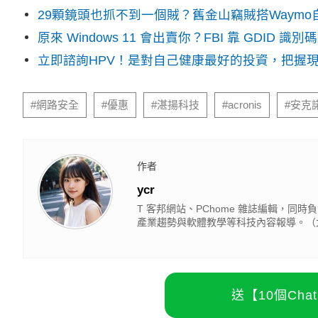
29顆鏡頭也抓不到一個賊？舊金山竊賊搭Waym
原來 Windows 11 會出賣你？FBI 靠 GDID 
立即諮詢HPV！是對自己健康最好的投資，把握
#網路安全
#優惠
#湛揚科技
#acronis
#安克
作者
ycr
T 客邦網站、PChome 雜誌編輯，同時負責
產業趨勢與軟體教學等科技內容報導。（大
送【10個Ch