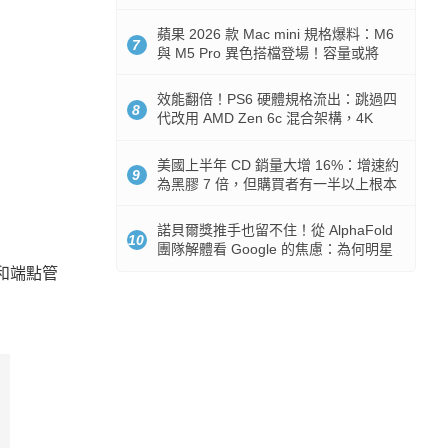
Token 消耗暴降 92%
蘋果 2026 款 Mac mini 規格爆料：M6
7
與 M5 Pro 異色搭檔登場！容量或將
512GB 起跳
效能翻倍！PS6 硬體規格流出：跳過四
8
代改用 AMD Zen 6c 混合架構，4K
120fps 與全光追時代來臨
美國上半年 CD 銷量大增 16%：增速約
9
為黑膠 7 倍，但購買者有一半以上根本
沒有播放器
諾貝爾獎推手也留不住！從 AlphaFold
10
團隊解體看 Google 的焦慮：為何明星
實驗室要為 Gemini 讓路？
全和端點管