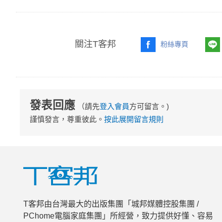
關注T客邦
粉絲專頁
發表回應
（請先
登入會員
方可留言。)
謹慎發言，尊重彼此。
按此展開留言規則
T客邦由台灣最大的出版集團「城邦媒體控股集團 /
PChome電腦家庭集團」所經營，致力提供好懂、容易