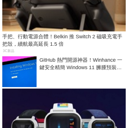
手把、行動電源合體！Belkin 推 Switch 2 磁吸充電手
把殼，續航最高延長 1.5 倍
3C新品
GitHub 熱門開源神器！Winhance 一
鍵安全精簡 Windows 11 臃腫預裝軟
體與後台追蹤