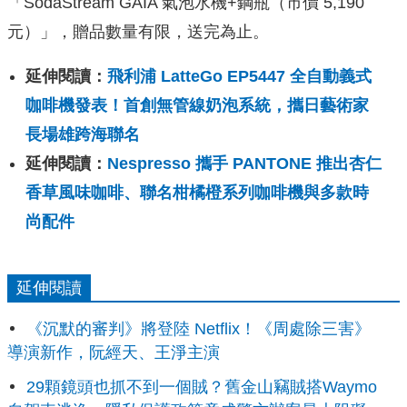
「SodaStream GAIA 氣泡水機+鋼瓶（市價 5,190
元）」，贈品數量有限，送完為止。
延伸閱讀：
飛利浦 LatteGo EP5447 全自動義式
咖啡機發表！首創無管線奶泡系統，攜日藝術家
長場雄跨海聯名
延伸閱讀：
Nespresso 攜手 PANTONE 推出杏仁
香草風味咖啡、聯名柑橘橙系列咖啡機與多款時
尚配件
延伸閱讀
《沉默的審判》將登陸 Netflix！《周處除三害》
導演新作，阮經天、王淨主演
29顆鏡頭也抓不到一個賊？舊金山竊賊搭Waymo