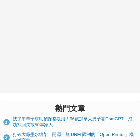
熱門文章
找了半輩子求助偵探都沒用！66歲加拿大男子靠ChatGPT，成
1
功找回失散50年家人
打破大廠墨水綁架！開源、無 DRM 限制的「Open Printer」概
2