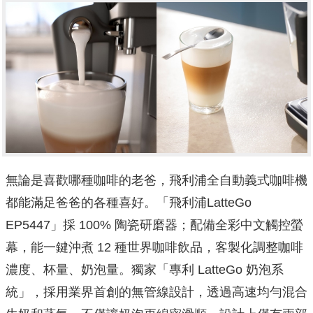
無論是喜歡哪種咖啡的老爸，飛利浦全自動義式咖啡機
都能滿足爸爸的各種喜好。「飛利浦LatteGo
EP5447」採 100% 陶瓷研磨器；配備全彩中文觸控螢
幕，能一鍵沖煮 12 種世界咖啡飲品，客製化調整咖啡
濃度、杯量、奶泡量。獨家「專利 LatteGo 奶泡系
統」，採用業界首創的無管線設計，透過高速均勻混合