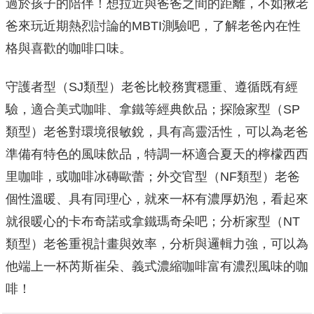
過於孩子的陪伴！想拉近與爸爸之間的距離，不如揪老
爸來玩近期熱烈討論的MBTI測驗吧，了解老爸內在性
格與喜歡的咖啡口味。
守護者型（SJ類型）老爸比較務實穩重、遵循既有經
驗，適合美式咖啡、拿鐵等經典飲品；探險家型（SP
類型）老爸對環境很敏銳，具有高靈活性，可以為老爸
準備有特色的風味飲品，特調一杯適合夏天的檸檬西西
里咖啡，或咖啡冰磚歐蕾；外交官型（NF類型）老爸
個性溫暖、具有同理心，就來一杯有濃厚奶泡，看起來
就很暖心的卡布奇諾或拿鐵瑪奇朵吧；分析家型（NT
類型）老爸重視計畫與效率，分析與邏輯力強，可以為
他端上一杯芮斯崔朵、義式濃縮咖啡富有濃烈風味的咖
啡！