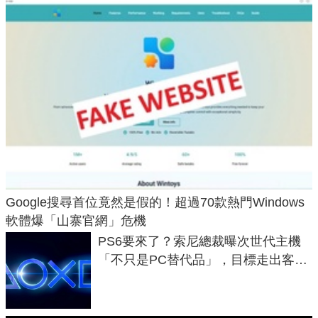
Google搜尋首位竟然是假的！超過70款熱門Windows
軟體爆「山寨官網」危機
PS6要來了？索尼總裁曝次世代主機
「不只是PC替代品」，目標走出客
廳、進軍電競桌面