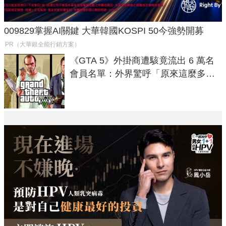
009829掌握AI關鍵 大華韓國KOSPI 50今強勢開募
PR（大華銀全能行銷方案）
《GTA 5》外掛商遭駭竟流出 6 萬名
會員名單：外界驚呼「原來這麼多人
在開掛！」