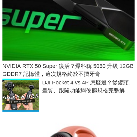
NVIDIA RTX 50 Super 復活？爆料稱 5060 升級 12GB
GDDR7 記憶體，這次規格終於不擠牙膏
DJI Pocket 4 vs 4P 怎麼選？從鏡頭、
畫質、跟隨功能與硬體規格完整解
析，一次看懂兩台差異