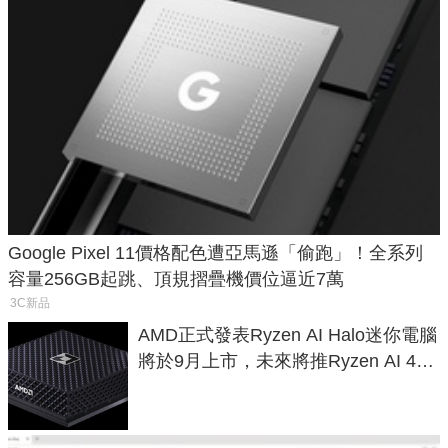
Google Pixel 11價格配色遭亞馬遜「偷跑」！全系列
容量256GB起跳、頂規摺疊機價位逼近7萬
3C新品
AMD正式發表Ryzen AI Halo迷你電腦
將於9月上市，未來將推Ryzen AI 400
Max系列處理器與對應升級版