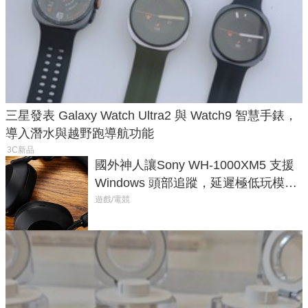
三星發表 Galaxy Watch Ultra2 與 Watch9 智慧手錶，
導入潛水與越野跑導航功能
3C新品
國外神人讓Sony WH-1000XM5 支援
Windows 頭部追蹤，延遲極低玩模擬
飛行超有感
遊戲/電競