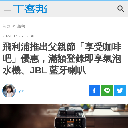
首頁
趨勢
2024.07.26 12:30
飛利浦推出父親節「享受咖啡
吧」優惠，滿額登錄即享氣泡
水機、JBL 藍牙喇叭
ycr