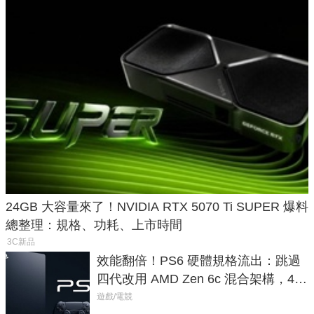
24GB 大容量來了！NVIDIA RTX 5070 Ti SUPER 爆料
總整理：規格、功耗、上市時間
3C新品
效能翻倍！PS6 硬體規格流出：跳過
四代改用 AMD Zen 6c 混合架構，4K
120fps 與全光追時代來臨
遊戲/電競