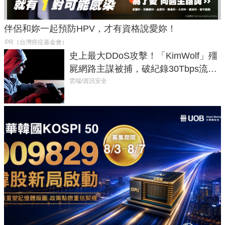
伴侶和妳一起預防HPV，才有資格說愛妳！
PR（台灣癌症基金會）
史上最大DDoS攻擊！「KimWolf」殭
屍網路主謀被捕，破紀錄30Tbps流量
癱瘓全球！
雲端/資訊安全