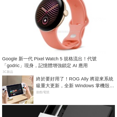
Google 新一代 Pixel Watch 5 規格流出！代號
「godric」現身，記憶體增強鎖定 AI 應用
3C新品
終於要好用了！ROG Ally 將迎來系統
級重大更新，全新 Windows 掌機殼模
式讓操作就像 Xbox 一樣順暢
遊戲/電競