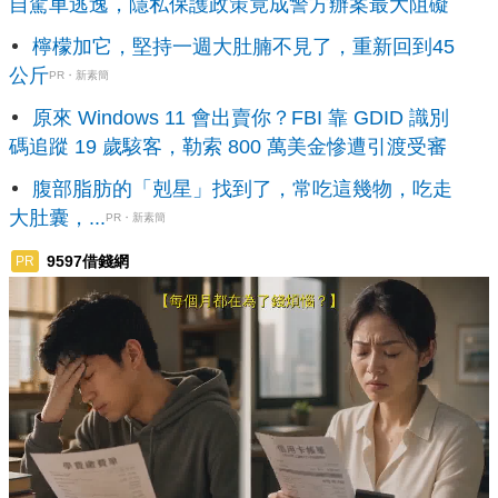
自駕車逃逸，隱私保護政策竟成警方辦案最大阻礙
檸檬加它，堅持一週大肚腩不見了，重新回到45
公斤
PR・新素簡
原來 Windows 11 會出賣你？FBI 靠 GDID 識別
碼追蹤 19 歲駭客，勒索 800 萬美金慘遭引渡受審
腹部脂肪的「剋星」找到了，常吃這幾物，吃走
大肚囊，...
PR・新素簡
9597借錢網
PR