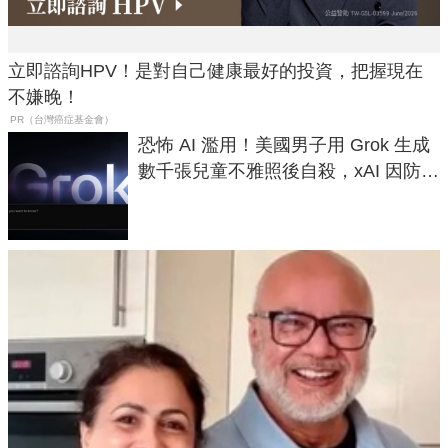
立即諮詢HPV！是對自己健康最好的投資，把握現在
不嫌晚！
PR（台灣癌症基金會）
恐怖 AI 濫用！美國男子用 Grok 生成
數千張兒童不雅照後自殺，xAI 因防護
失靈與不配合警方遭起訴